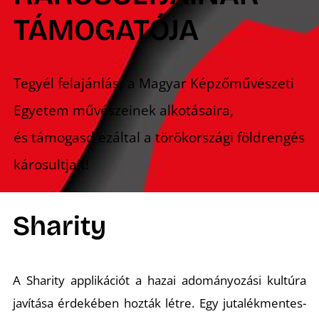
TÁMOGATÓJA
Tegyél felajánlást a Magyar Képzőművészeti
Egyetem művészeinek alkotásaira,
és támogasd ezáltal a törökországi földrengés
károsultjait!
Sharity
A Sharity applikációt a hazai adományozási kultúra
javítása érdekében hozták létre. Egy jutalékmentes-