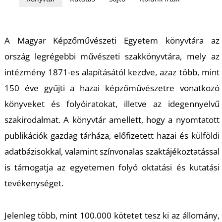
A Magyar Képzőművészeti Egyetem könyvtára az
ország legrégebbi művészeti szakkönyvtára, mely az
intézmény 1871-es alapításától kezdve, azaz több, mint
150 éve gyűjti a hazai képzőművészetre vonatkozó
könyveket és
folyóiratokat, illetve
az idegennyelvű
szakirodalmat.
A könyvtár amellett, hogy
a nyomta
tott
publikációk gazdag tárháza
, előfizetett hazai és külföldi
adatbázisokkal, valamint színvonalas szaktájékoztatással
is támogatja az
egyetemen folyó okta
tási és kutatási
tevékenységet.
Jelenleg több, mint 100.000 kötetet tesz ki az állomány,