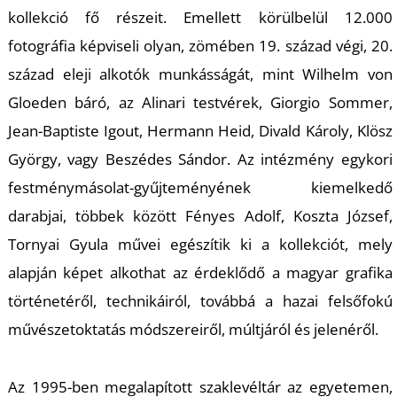
kollekció fő részeit. Emellett körülbelül
12.000
fotográfia ké
pviseli olyan, zömében 19. század végi, 20.
század eleji
alkotók munkásságát
, mint Wilhelm von
Gloeden báró, az Alinari testvérek, Giorgio Sommer,
Jean-Baptiste Igout, Hermann Heid, Divald Károly,
Kl
ösz
György, vagy Beszédes Sándor.
Az intézmény egykori
festménymásolat-gyűjteményének kiemelkedő
d
arabjai, többek között
Fényes Adolf, Koszta József,
Tornyai Gyula művei egészítik ki a kollekciót, mely
alapján képet alkothat az érdeklődő a
magy
ar grafika
történetéről,
technikáiról, továbbá a hazai felsőfokú
művészetoktat
ás módszereiről, múltjáról és jelenéről
.
A
z 1995-ben megalapított
szaklevéltár az egyetemen,