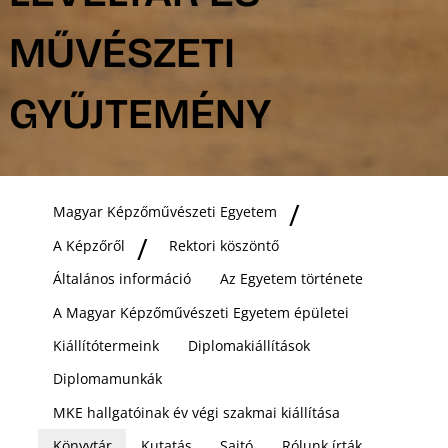
MŰVÉSZETI
GYŰJTEMÉNY
Magyar Képzőművészeti Egyetem
A Képzőről
Rektori köszöntő
Általános információ
Az Egyetem története
A Magyar Képzőművészeti Egyetem épületei
Kiállítótermeink
Diplomakiállítások
Diplomamunkák
MKE hallgatóinak év végi szakmai kiállítása
Könyvtár
Kutatás
Sajtó
Rólunk írták