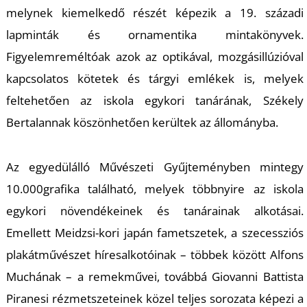
melynek kiemelkedő részét képezi
k a 19. századi
lapminták
és ornamentik
a mintakönyvek
.
Figyelemreméltóak
azok az optikával, mozgásillúzióval
kapcs
olatos kötetek és tárgyi emlékek
is
, melyek
feltehetően az iskola egykori tanárának, Székely
Bertalannak kösz
önhetően kerültek az állományba
.
A
z egyedülálló Műv
észeti Gyűjteményben mintegy
10.000
grafika található
, melyek többnyire az
iskola
egykori növen
dékeinek és tanárainak alkotásai
.
Emellett
Meidzsi-kori
japán fametszetek, a
sz
ecessziós
plakátművészet híres
alkotóinak
– többek között Alfons
Muchának – a
remekművei, továbbá Giovanni Battista
Piranesi rézmetszeteinek közel teljes
sorozata k
épezi
a