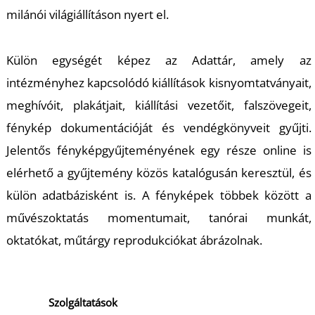
milánói világiállításon nyert el
.
Külön
egységét képez az
Adattár
, amely az
intézményhez kapcsolódó kiállítások kisnyomtatványait,
meghívó
i
t, plakátjait, kiállítási vezetőit, falszövegeit,
fénykép dokumentációját és vendégkönyveit gyűjti.
Jelentős fényképgyűjteményének egy része online is
elérhető a gyűjtemény
közös katalógusán keresztül, és
külön adatbázisként is. A fényképek
többek között
a
művészoktatás momentumait, tanórai munkát,
oktatókat, műtárgy reprodukciókat ábrázolnak.
Szolgáltatások