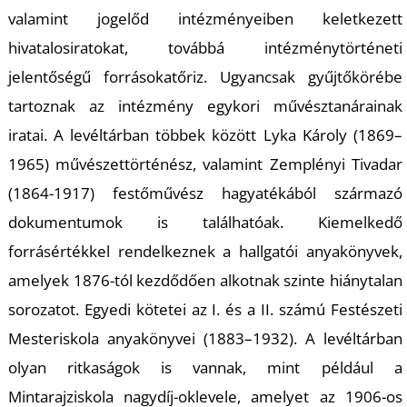
valamint jogelőd intézményeiben keletkezett
hivatalos
iratokat, továbbá intézménytörténeti
jelentőségű forrásokat
őriz.
Ugyancsak g
yűjtőkörébe
tartoznak az intézmény egykori művésztanárainak
iratai.
A levéltárban többek között
Lyka Károly (1869–
1965) művészettörténész, valamint Zemplényi Tivadar
(1864-1917) festőművész
hagyatékából származó
dokumentumok
is találhatóak. Kiemelkedő
forrásértékkel rendelkeznek a hallgatói anyakönyvek
,
amelyek
1876-tól kezdődően alkotnak szinte hiánytalan
sorozatot. E
gyedi kötetei az I. és a II. számú Festészeti
Mesteriskola anyakönyvei (1883–1932)
.
A levéltár
ban
olyan ritkaságok is vannak, mint például a
Mintarajziskola nagydíj-oklevele, amelyet az 1906-os