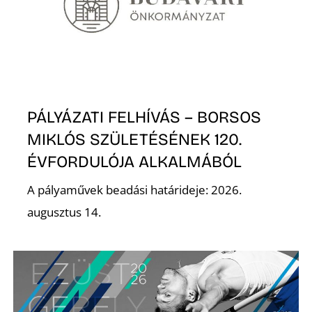
T
PÁLYÁZATI FELHÍVÁS – BORSOS
MIKLÓS SZÜLETÉSÉNEK 120.
A
ÉVFORDULÓJA ALKALMÁBÓL
A pályaművek beadási határideje: 2026.
augusztus 14.