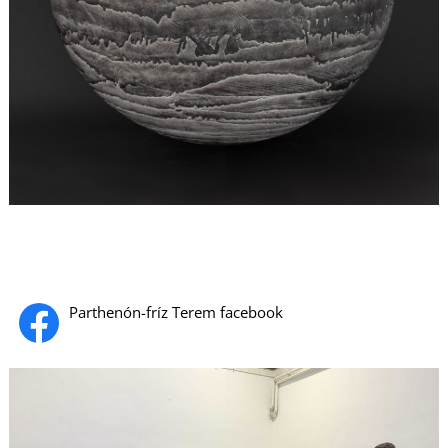
U
Á
Parthenón-fríz Terem facebook