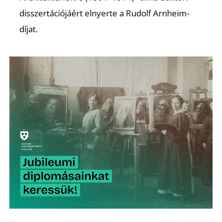
É
disszertációjáért elnyerte a Rudolf Arnheim-
díjat.
P