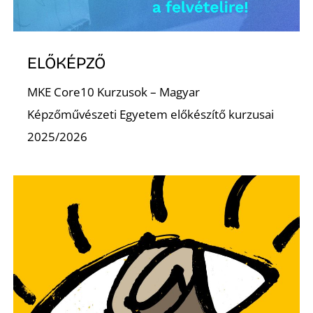
E
ELŐKÉPZŐ
MKE Core10 Kurzusok – Magyar
Képzőművészeti Egyetem előkészítő kurzusai
2025/2026
K