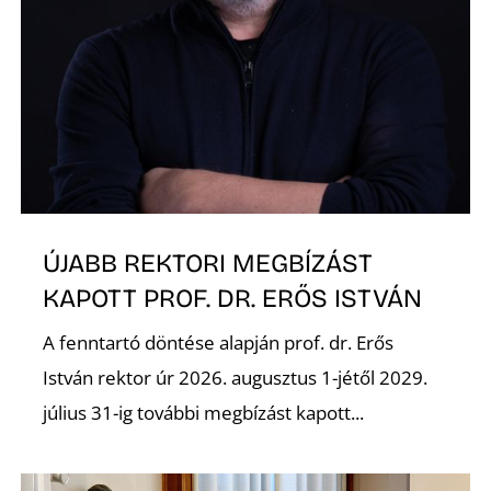
A
ÚJABB REKTORI MEGBÍZÁST
KAPOTT PROF. DR. ERŐS ISTVÁN
A fenntartó döntése alapján prof. dr. Erős
István rektor úr 2026. augusztus 1-jétől 2029.
július 31-ig további megbízást kapott...