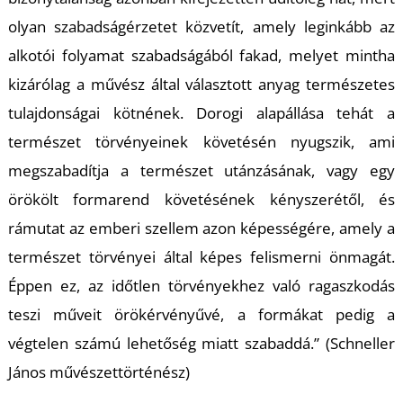
K
olyan szabadságérzetet közvetít, amely leginkább az
alkotói folyamat szabadságából fakad, melyet mintha
kizárólag a művész által választott anyag természetes
tulajdonságai kötnének. Dorogi alapállása tehát a
természet törvényeinek követésén nyugszik, ami
megszabadítja a természet utánzásának, vagy egy
örökölt formarend követésének kényszerétől, és
rámutat az emberi szellem azon képességére, amely a
természet törvényei által képes felismerni önmagát.
Éppen ez, az időtlen törvényekhez való ragaszkodás
teszi műveit örökérvényűvé, a formákat pedig a
végtelen számú lehetőség miatt szabaddá.” (Schneller
János művészettörténész)