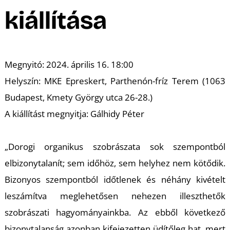
A
kiállítása
Megnyitó: 2024. április 16. 18:00
Helyszín: MKE Epreskert, Parthenón-fríz Terem (1063
Budapest, Kmety György utca 26-28.)
A kiállítást megnyitja: Gálhidy Péter
„Dorogi organikus szobrászata sok szempontból
elbizonytalanít; sem időhöz, sem helyhez nem kötődik.
Bizonyos szempontból időtlenek és néhány kivételt
leszámítva meglehetősen nehezen illeszthetők
szobrászati hagyományainkba. Az ebből következő
bizonytalanság azonban kifejezetten üdítőleg hat, mert