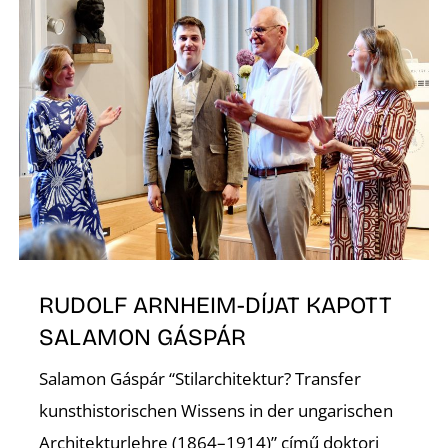
K
RUDOLF ARNHEIM-DÍJAT KAPOTT
SALAMON GÁSPÁR
Salamon Gáspár “Stilarchitektur? Transfer
kunsthistorischen Wissens in der ungarischen
Architekturlehre (1864–1914)” című doktori