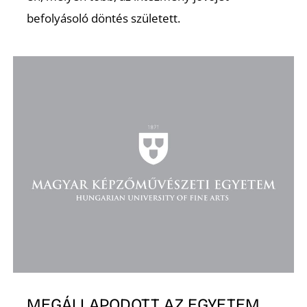
befolyásoló döntés született.
D
MEGÁLLAPODOTT AZ EGYETEM