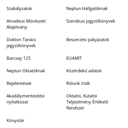
Szabályzatok
Neptun Hallgatóknak
Amadeus Művészeti
Szenátusi jegyzőkönyvek
Alapítvány
Doktori Tanács
Beszerzési pályázatok
jegyzőkönyvek
Barcsay 125
EU4ART
Neptun Oktatóknak
Közérdekű adatok
Bejelentések
Rólunk írták
Akadálymentesítési
Oktatói, Kutatói
nyilatkozat
Teljesítmény Értékelő
Rendszer
Könyvtár