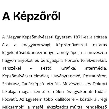
A Képzőről
A Magyar Képzőművészeti Egyetem 1871-es alapítása
óta a magyarországi képzőművészeti oktatás
legjelentősebb intézménye, amely ápolja a művészeti
hagyományokat és befogadja a kortárs törekvéseket.
Tanszékei – Festő, Grafika, Intermédia,
Képzőművészet-elmélet, Látványtervező, Restaurátor,
Szobrász, Tanárképző, Vizuális Művészet – és Doktori
Iskolája magas szintű elméleti és gyakorlati tudást
közvetít. Az Egyetem több kiállítótere – köztük a „régi
Műcsarnok”, a másfél évszázados múlttal rendelkező