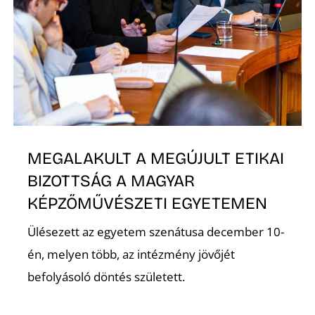
K
MEGALAKULT A MEGÚJULT ETIKAI
BIZOTTSÁG A MAGYAR
KÉPZŐMŰVÉSZETI EGYETEMEN
Ülésezett az egyetem szenátusa december 10-
én, melyen több, az intézmény jövőjét
befolyásoló döntés született.