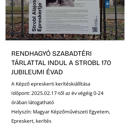
E
RENDHAGYÓ SZABADTÉRI
TÁRLATTAL INDUL A STROBL 170
JUBILEUMI ÉVAD
K
A Képző epreskerti kerítéskiállítása
Időpont: 2025.02.17-től az év végéig 0-24
órában látogatható
Helyszín: Magyar Képzőművészeti Egyetem,
Epreskert, kerítés