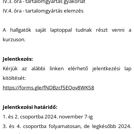
IV.3. óra - tartalomgyártás gyakorlat
IV.4. óra - tartalomgyártás elemzés
I
A hallgatók saját laptoppal tudnak részt venni a
kurzuson.
Jelentkezés:
Kérjük az alábbi linken elérhető jelentkezési lap
kitöltését:
https://forms.gle/fNDBzcf5EQov8WK58
Jelentkezési határidő:
1. és 2. csoportba 2024. november 7-ig
3. és 4. csoportba folyamatosan, de legkésőbb 2024.