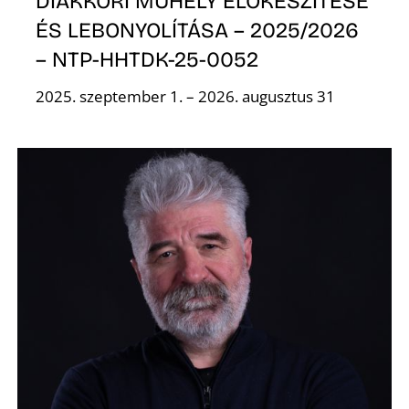
É
DIÁKKÖRI MŰHELY ELŐKÉSZÍTÉSE
ÉS LEBONYOLÍTÁSA – 2025/2026
– NTP-HHTDK-25-0052
2025. szeptember 1. – 2026. augusztus 31
P