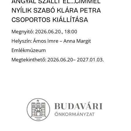
ANGYAL SZÁLLT EL…CÍMMEL
NYÍLIK SZABÓ KLÁRA PETRA
CSOPORTOS KIÁLLÍTÁSA
S
Megnyitó: 2026.06.20., 18:00
Helyszín: Ámos Imre – Anna Margit
Emlékmúzeum
Megtekinthető: 2026.06.20– 2027.01.03.