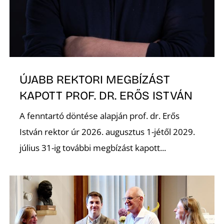
ÚJABB REKTORI MEGBÍZÁST
Z
KAPOTT PROF. DR. ERŐS ISTVÁN
A fenntartó döntése alapján prof. dr. Erős
István rektor úr 2026. augusztus 1-jétől 2029.
július 31-ig további megbízást kapott...