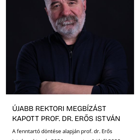
Z
ÚJABB REKTORI MEGBÍZÁST
KAPOTT PROF. DR. ERŐS ISTVÁN
A fenntartó döntése alapján prof. dr. Erős