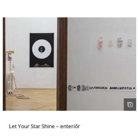
I
Let Your Star Shine – enteriőr