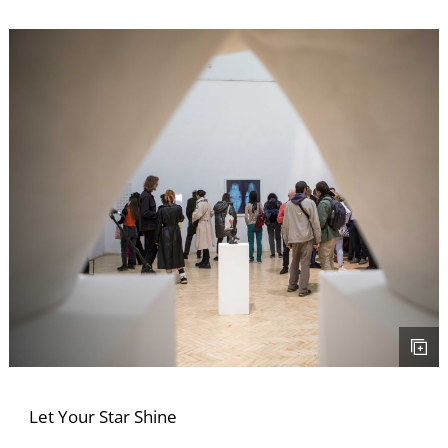
S
Let Your Star Shine