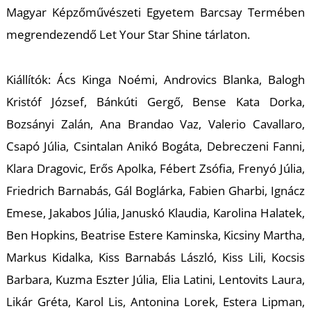
U
Magyar Képzőművészeti Egyetem Barcsay Termében
megrendezendő Let Your Star Shine tárlaton.
Kiállítók: Ács Kinga Noémi, Androvics Blanka, Balogh
Kristóf József, Bánkúti Gergő, Bense Kata Dorka,
Bozsányi Zalán, Ana Brandao Vaz, Valerio Cavallaro,
Á
Csapó Júlia, Csintalan Anikó Bogáta, Debreczeni Fanni,
Klara Dragovic, Erős Apolka, Fébert Zsófia, Frenyó Júlia,
Friedrich Barnabás, Gál Boglárka, Fabien Gharbi, Ignácz
Emese, Jakabos Júlia, Januskó Klaudia, Karolina Halatek,
Ben Hopkins, Beatrise Estere Kaminska, Kicsiny Martha,
Markus Kidalka, Kiss Barnabás László, Kiss Lili, Kocsis
Barbara, Kuzma Eszter Júlia, Elia Latini, Lentovits Laura,
Likár Gréta, Karol Lis, Antonina Lorek, Estera Lipman,