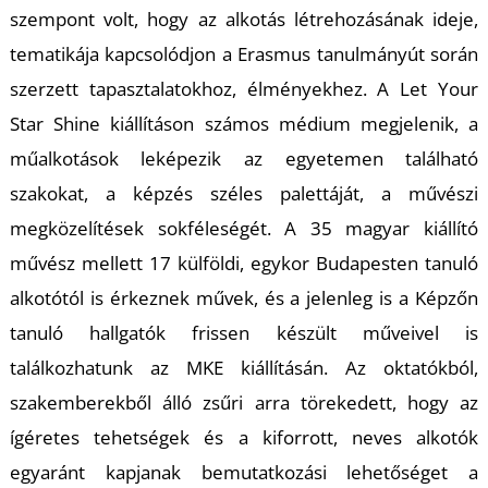
T
szempont volt, hogy az alkotás létrehozásának ideje,
tematikája kapcsolódjon a Erasmus tanulmányút során
szerzett tapasztalatokhoz, élményekhez. A Let Your
Star Shine kiállításon számos médium megjelenik, a
műalkotások leképezik az egyetemen található
szakokat, a képzés széles palettáját, a művészi
megközelítések sokféleségét. A 35 magyar kiállító
művész mellett 17 külföldi, egykor Budapesten tanuló
alkotótól is érkeznek művek, és a jelenleg is a Képzőn
tanuló hallgatók frissen készült műveivel is
találkozhatunk az MKE kiállításán. Az oktatókból,
szakemberekből álló zsűri arra törekedett, hogy az
ígéretes tehetségek és a kiforrott, neves alkotók
egyaránt kapjanak bemutatkozási lehetőséget a