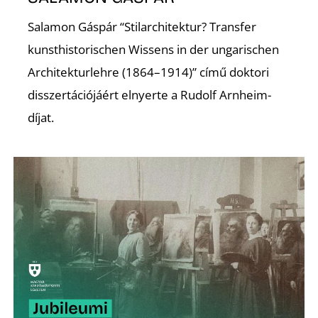
Salamon Gáspár “Stilarchitektur? Transfer
R
kunsthistorischen Wissens in der ungarischen
Architekturlehre (1864–1914)” című doktori
disszertációjáért elnyerte a Rudolf Arnheim-
díjat.