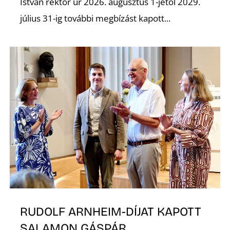
István rektor úr 2026. augusztus 1-jétől 2029.
július 31-ig további megbízást kapott...
Ő
RUDOLF ARNHEIM-DÍJAT KAPOTT
SALAMON GÁSPÁR