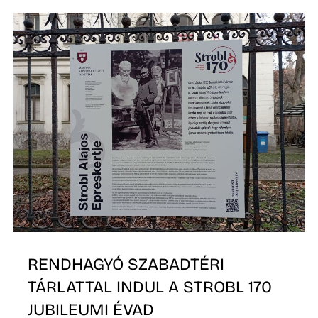
E
K
RENDHAGYÓ SZABADTÉRI
TÁRLATTAL INDUL A STROBL 170
JUBILEUMI ÉVAD