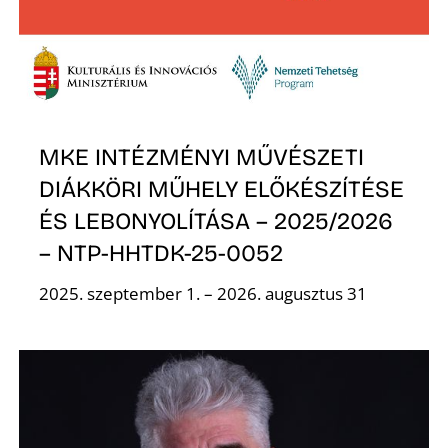
É
MKE INTÉZMÉNYI MŰVÉSZETI
DIÁKKÖRI MŰHELY ELŐKÉSZÍTÉSE
P
ÉS LEBONYOLÍTÁSA – 2025/2026
– NTP-HHTDK-25-0052
2025. szeptember 1. – 2026. augusztus 31