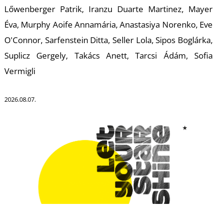
Lőwenberger Patrik, Iranzu Duarte Martinez, Mayer
Éva, Murphy Aoife Annamária, Anastasiya Norenko, Eve
O'Connor, Sarfenstein Ditta, Seller Lola, Sipos Boglárka,
Suplicz Gergely, Takács Anett, Tarcsi Ádám, Sofia
Vermigli
L
2026.08.07.