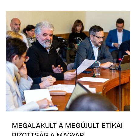
K
MEGALAKULT A MEGÚJULT ETIKAI
BIZOTTSÁG A MAGYAR