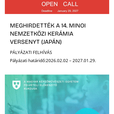
S
MEGHIRDETTÉK A 14. MINOI
NEMZETKÖZI KERÁMIA
VERSENYT (JAPÁN)
PÁLYÁZATI FELHÍVÁS
Pályázati határidő:2026.02.02 – 2027.01.29.
Z