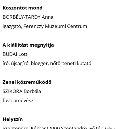
K
Köszöntőt mond
BORBÉLY-TARDY Anna
igazgató, Ferenczy Múzeumi Centrum
A kiállítást megnyitja
BUDAI Lotti
író, újságíró, blogger, nőtörténeti kutató
Zenei közreműködő
SZIKORA Borbála
fuvolaművész
Helyszín
Szentendrei Képtár (2000 Szentendre, Fő tér 2–5.)