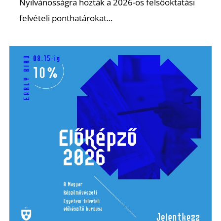
Nyilvánosságra hozták a 2026-os felsőoktatási
Z
felvételi ponthatárokat...