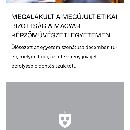
K
MEGALAKULT A MEGÚJULT ETIKAI
BIZOTTSÁG A MAGYAR
KÉPZŐMŰVÉSZETI EGYETEMEN
Ülésezett az egyetem szenátusa december 10-
én, melyen több, az intézmény jövőjét
befolyásoló döntés született.