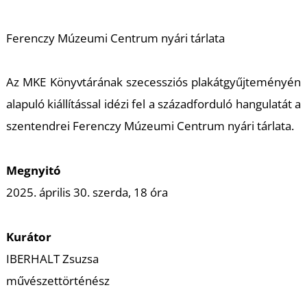
A
Ferenczy Múzeumi Centrum nyári tárlata
Az MKE Könyvtárának szecessziós plakátgyűjteményén
alapuló kiállítással idézi fel a századforduló hangulatát a
szentendrei Ferenczy Múzeumi Centrum nyári tárlata.
Megnyitó
2025. április 30. szerda, 18 óra
Kurátor
IBERHALT Zsuzsa
művészettörténész