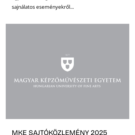
D
sajnálatos eseményekről...
O
MKE SAJTÓKÖZLEMÉNY 2025