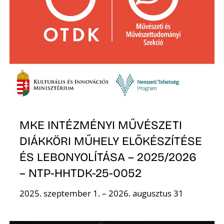
I
MKE INTÉZMÉNYI MŰVÉSZETI
DIÁKKÖRI MŰHELY ELŐKÉSZÍTÉSE
ÉS LEBONYOLÍTÁSA – 2025/2026
– NTP-HHTDK-25-0052
2025. szeptember 1. – 2026. augusztus 31