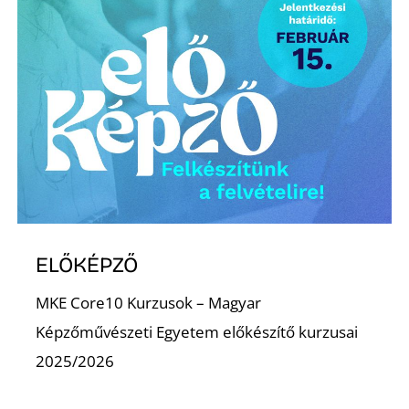
É
ELŐKÉPZŐ
MKE Core10 Kurzusok – Magyar
Képzőművészeti Egyetem előkészítő kurzusai
2025/2026