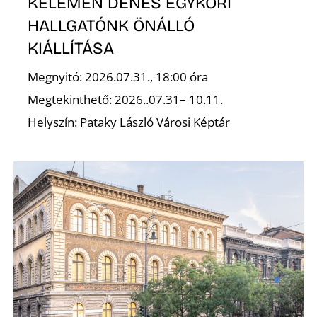
KELEMEN DÉNES EGYKORI
HALLGATÓNK ÖNÁLLÓ
KIÁLLÍTÁSA
Megnyitó: 2026.07.31., 18:00 óra
Megtekinthető: 2026..07.31– 10.11.
Z
Helyszín: Pataky László Városi Képtár