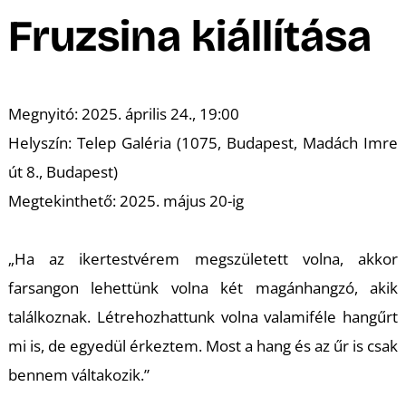
A
Fruzsina kiállítása
Megnyitó: 2025. április 24., 19:00
Helyszín: Telep Galéria (1075, Budapest, Madách Imre
út 8., Budapest)
Megtekinthető: 2025. május 20-ig
„Ha az ikertestvérem megszületett volna, akkor
farsangon lehettünk volna két magánhangzó, akik
találkoznak. Létrehozhattunk volna valamiféle hangűrt
mi is, de egyedül érkeztem. Most a hang és az űr is csak
bennem váltakozik.”