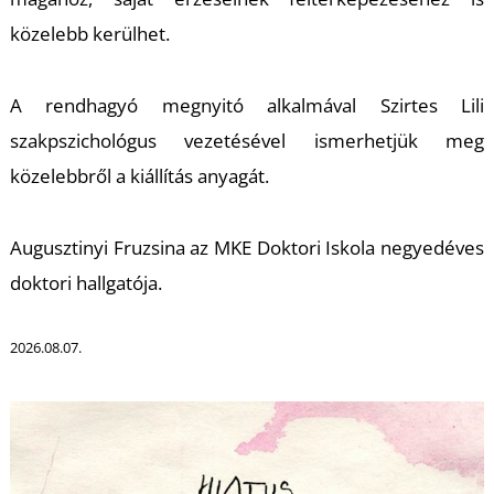
T
közelebb kerülhet.
A rendhagyó megnyitó alkalmával Szirtes Lili
szakpszichológus vezetésével ismerhetjük meg
közelebbről a kiállítás anyagát.
Augusztinyi Fruzsina az MKE Doktori Iskola negyedéves
doktori hallgatója.
2026.08.07.