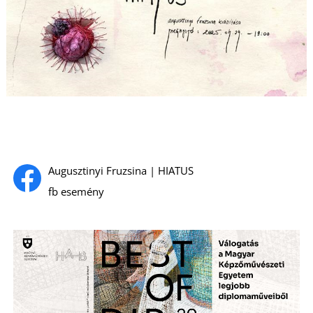
U
Á
Augusztinyi Fruzsina | HIATUS
fb esemény