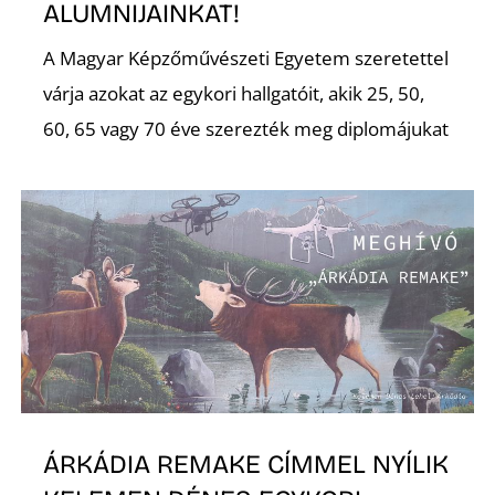
É
ALUMNIJAINKAT!
A Magyar Képzőművészeti Egyetem szeretettel
várja azokat az egykori hallgatóit, akik 25, 50,
60, 65 vagy 70 éve szerezték meg diplomájukat
P
ÁRKÁDIA REMAKE CÍMMEL NYÍLIK