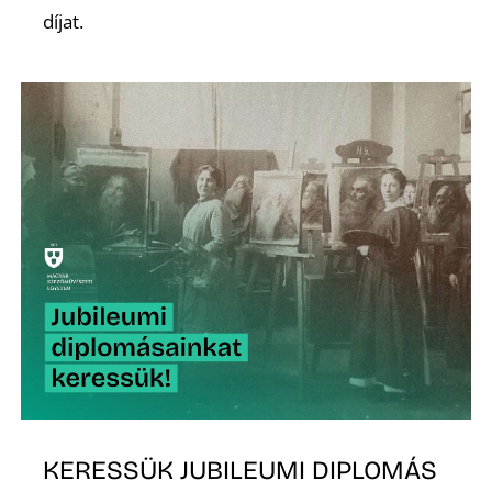
K
díjat.
KERESSÜK JUBILEUMI DIPLOMÁS