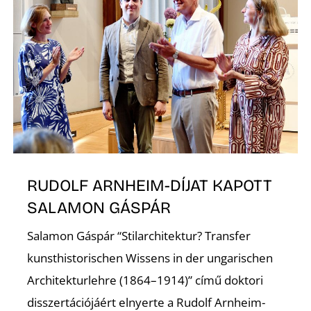
A
RUDOLF ARNHEIM-DÍJAT KAPOTT
SALAMON GÁSPÁR
Salamon Gáspár “Stilarchitektur? Transfer
kunsthistorischen Wissens in der ungarischen
Architekturlehre (1864–1914)” című doktori
disszertációjáért elnyerte a Rudolf Arnheim-