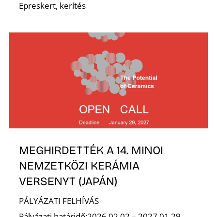
Epreskert, kerítés
Z
MEGHIRDETTÉK A 14. MINOI
NEMZETKÖZI KERÁMIA
VERSENYT (JAPÁN)
PÁLYÁZATI FELHÍVÁS
Pályázati határidő:2026.02.02 – 2027.01.29.