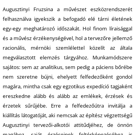
K
Augusztinyi Fruzsina a művészet eszközrendszerét
felhasználva igyekszik a befogadó elé tárni életének
egy-egy meghatározó időszakát. Hol finom líraisággal
és a művész érzékenységével, hol a tervezőre jellemző
racionális, mérnöki szemlélettel közelít az általa
megválasztott elemzés tárgyához. Munkamódszere
sajátos: sem az analitikus, sem pedig a páciens bőrébe
nem szeretne bújni, ehelyett felfedezőként gondol
magára, mintha csak egy egzotikus expedíció tagjaként
ereszkedne alább és alább az emlékek, érzések és
érzetek sűrűjébe. Erre a felfedezőútra invitálja a
kiállítás látogatóját, aki nemcsak az építész végzettségű
Augusztinyi tervezői-alkotói attitűdjéhez, de önnön
magához, saját érzéseinek feltérképezéséhez is