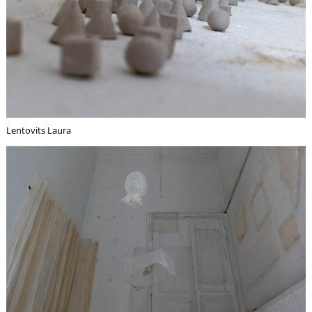
A
Lentovits Laura