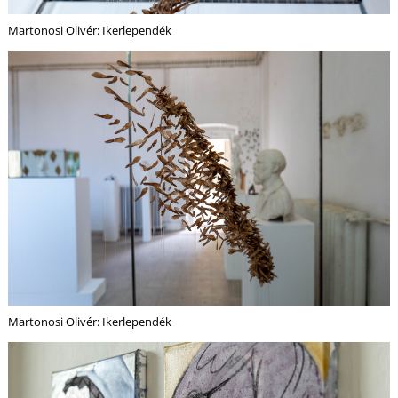
Martonosi Olivér: Ikerlependék
N
Martonosi Olivér: Ikerlependék