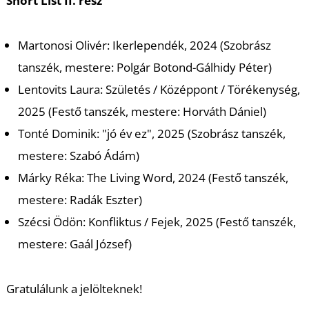
K
Short List II. rész
Martonosi Olivér: Ikerlependék, 2024 (Szobrász
tanszék, mestere: Polgár Botond-Gálhidy Péter)
Lentovits Laura: Születés / Középpont / Törékenység,
2025 (Festő tanszék, mestere: Horváth Dániel)
Tonté Dominik: "jó év ez", 2025 (Szobrász tanszék,
mestere: Szabó Ádám)
Márky Réka: The Living Word, 2024 (Festő tanszék,
mestere: Radák Eszter)
Szécsi Ödön: Konfliktus / Fejek, 2025 (Festő tanszék,
mestere: Gaál József)
Gratulálunk a jelölteknek!