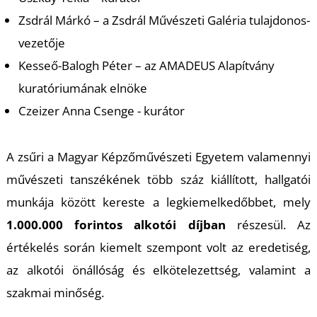
A
Zsdrál Márkó – a Zsdrál Művészeti Galéria tulajdonos-
vezetője
Kesseő-Balogh Péter – az AMADEUS Alapítvány
kuratóriumának elnöke
Czeizer Anna Csenge - kurátor
A zsűri a Magyar Képzőművészeti Egyetem valamennyi
művészeti tanszékének több száz kiállított, hallgatói
munkája között kereste a legkiemelkedőbbet, mely
1.000.000 forintos alkotói díjban
részesül. Az
értékelés során kiemelt szempont volt az eredetiség,
az alkotói önállóság és elkötelezettség, valamint a
szakmai minőség.