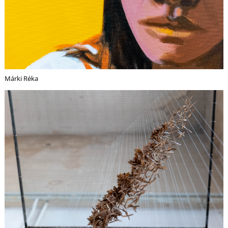
G
Márki Réka
O