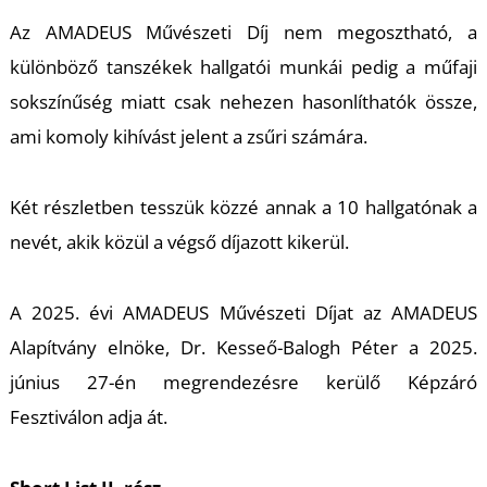
Az AMADEUS Művészeti Díj nem megosztható, a
különböző tanszékek hallgatói munkái pedig a műfaji
sokszínűség miatt csak nehezen hasonlíthatók össze,
ami komoly kihívást jelent a zsűri számára.
M
Két részletben tesszük közzé annak a 10 hallgatónak a
nevét, akik közül a végső díjazott kikerül.
A 2025. évi AMADEUS Művészeti Díjat az AMADEUS
Alapítvány elnöke, Dr. Kesseő-Balogh Péter a 2025.
június 27-én megrendezésre kerülő Képzáró
Fesztiválon adja át.