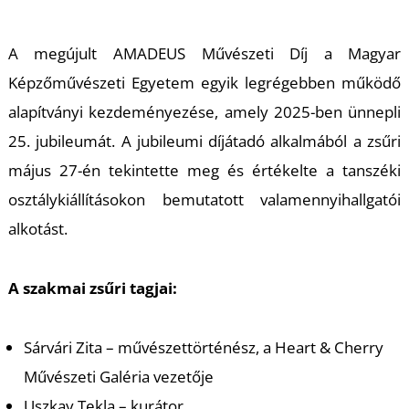
M
A megújult AMADEUS Művészeti Díj a Magyar
Képzőművészeti Egyetem egyik legrégebben működő
alapítványi kezdeményezése, amely 2025-ben ünnepli
25. jubileumát. A jubileumi díjátadó alkalmából a zsűri
május 27-én tekintette meg és értékelte a tanszéki
osztálykiállításokon bemutatott valamennyihallgatói
alkotást.
A szakmai zsűri tagjai:
Sárvári Zita – művészettörténész, a Heart & Cherry
Művészeti Galéria vezetője
Uszkay Tekla – kurátor