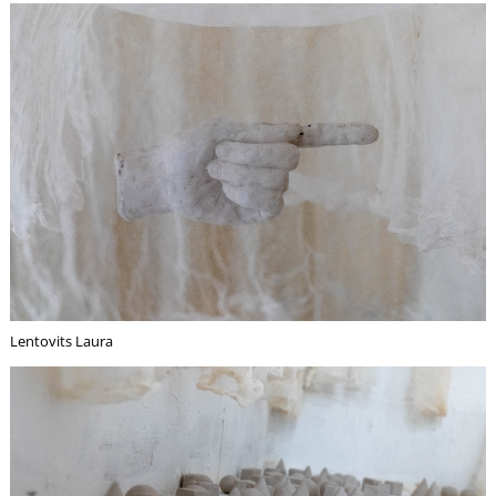
R
Lentovits Laura