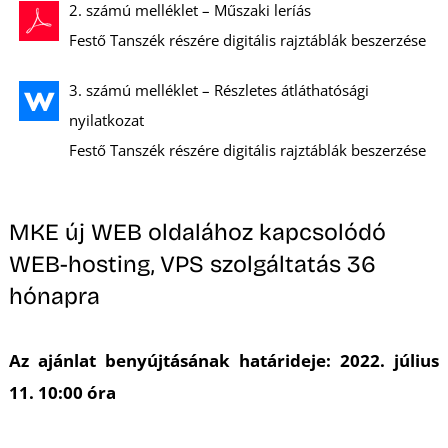
T
2. számú melléklet – Műszaki leríás
Festő Tanszék részére digitális rajztáblák beszerzése
3. számú melléklet – Részletes átláthatósági
nyilatkozat
Festő Tanszék részére digitális rajztáblák beszerzése
A
MKE új WEB oldalához kapcsolódó
WEB-hosting, VPS szolgáltatás 36
hónapra
Az ajánlat benyújtásának határideje: 2022. július
11. 10:00 óra