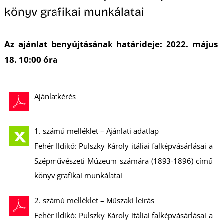
E
könyv grafikai munkálatai
Az ajánlat benyújtásának határideje: 2022. május
18. 10:00 óra
Ajánlatkérés
K
1. számú melléklet – Ajánlati adatlap
Fehér Ildikó: Pulszky Károly itáliai falképvásárlásai a
Szépművészeti Múzeum számára (1893-1896) című
könyv grafikai munkálatai
2. számú melléklet – Műszaki leírás
Fehér Ildikó: Pulszky Károly itáliai falképvásárlásai a