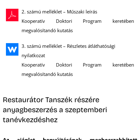
2. számú melléklet – Műszaki leírás
R
Kooperatív Doktori Program keretében
megvalósítandó kutatás
3. számú melléklet – Részletes átláthatósági
nyilatkozat
Kooperatív Doktori Program keretében
megvalósítandó kutatás
Restaurátor Tanszék részére
anyagbeszerzés a szeptemberi
tanévkezdéshez
Az ajánlat benyújtásának meghosszabbított