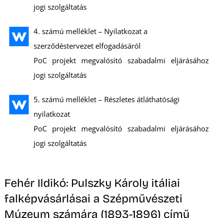
K
jogi szolgáltatás
4. számú melléklet – Nyilatkozat a
szerződéstervezet elfogadásáról
PoC projekt megvalósító szabadalmi eljárásához
jogi szolgáltatás
5. számú melléklet – Részletes átláthatósági
nyilatkozat
PoC projekt megvalósító szabadalmi eljárásához
jogi szolgáltatás
Fehér Ildikó: Pulszky Károly itáliai
falképvásárlásai a Szépművészeti
Múzeum számára (1893-1896) című