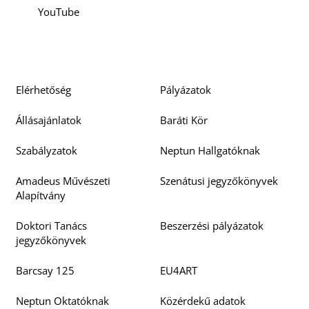
YouTube
O
Elérhetőség
Pályázatok
Állásajánlatok
Baráti Kör
Szabályzatok
Neptun Hallgatóknak
Amadeus Művészeti
Szenátusi jegyzőkönyvek
Alapítvány
Doktori Tanács
Beszerzési pályázatok
jegyzőkönyvek
Barcsay 125
EU4ART
Neptun Oktatóknak
Közérdekű adatok