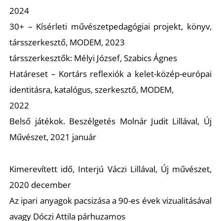
N
2024
30+ – Kísérleti művészetpedagógiai projekt, könyv,
társszerkesztő, MODEM, 2023
társszerkesztők: Mélyi József, Szabics Ágnes
Határeset – Kortárs reflexiók a kelet-közép-európai
identitásra, katalógus, szerkesztő, MODEM,
2022
Belső játékok. Beszélgetés Molnár Judit Lillával, Új
Művészet, 2021 január
Kimerevített idő, Interjú Váczi Lillával, Új művészet,
2020 december
Az ipari anyagok pacsizása a 90-es évek vizualitásával
avagy Dóczi Attila párhuzamos