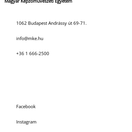
Magyar Képzőművészeti Egyetem
1062 Budapest Andrássy út 69-71.
info@mke.hu
+36 1 666-2500
Szociális média
D
Facebook
Instagram