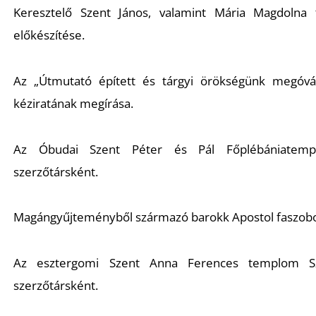
Keresztelő Szent János
, valamint
Mária Magdolna
t
előkészítése.
Az
„Útmutató épített és tárgyi örökségünk megóv
kéziratának megírása.
Az Óbudai Szent Péter és Pál Főplébániate
szerzőtársként.
Magángyűjteményből származó barokk
Apostol
faszobo
Az esztergomi Szent Anna Ferences templom
S
szerzőtársként.