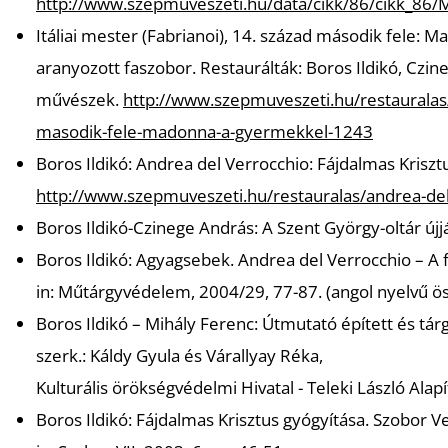
http://www.szepmuveszeti.hu/data/cikk/86/cikk_86
Itáliai mester (Fabrianoi), 14. század második fele:
Ma
aranyozott faszobor. Restaurálták: Boros Ildikó, Czin
művészek.
http://www.szepmuveszeti.hu/restauralas/i
masodik-fele-madonna-a-gyermekkel-1243
Boros Ildikó: Andrea del Verrocchio:
Fájdalmas Kriszt
http://www.szepmuveszeti.hu/restauralas/andrea-del
Boros Ildikó-Czinege András: A Szent György-oltár újj
Boros Ildikó: Agyagsebek. Andrea del Verrocchio – A f
in:
Műtárgyvédelem,
2004/29, 77-87. (angol nyelvű ös
Boros Ildikó – Mihály Ferenc:
Útmutató épített és tá
szerk.: Káldy Gyula és Várallyay Réka,
Kulturális örökségvédelmi Hivatal - Teleki László Alap
Boros Ildikó: Fájdalmas Krisztus gyógyítása. Szobor 