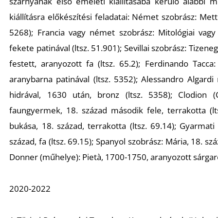
szárnyának első emeleti kiállításába kerülő alábbi m
kiállításra előkészítési feladatai: Német szobrász:
Mett
5268); Francia vagy német szobrász:
Mitológiai vagy
fekete patinával (ltsz. 51.901); Sevillai szobrász:
Tizeneg
festett, aranyozott fa (ltsz. 65.2); Ferdinando Tacca
aranybarna patinával (ltsz. 5352); Alessandro Algard
hidrával,
1630 után, bronz (ltsz. 5358); Clodion 
faungyermek
, 18. század második fele, terrakotta (
bukása
, 18. század, terrakotta (ltsz. 69.14); Gyarmat
század, fa (ltsz. 69.15); Spanyol szobrász:
Mária
, 18. sz
Donner (műhelye):
Pietà,
1700-1750, aranyozott sárgaréz
2020-2022