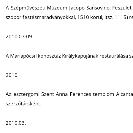
A Szépművészeti Múzeum Jacopo Sansovino:
Feszület
szobor festésmaradványokkal, 1510 körül, ltsz. 1115) r
2010.07-09.
A Máriapócsi Ikonosztáz
Királykapujának
restaurálása s
2010
Az esztergomi Szent Anna Ferences templom
Alcanta
szerzőtársként.
2010.03.