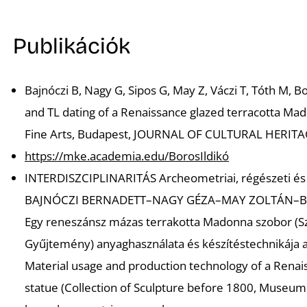
Publikációk
Bajnóczi B, Nagy G, Sipos G, May Z, Váczi T, Tóth M, B
and TL dating of a Renaissance glazed terracotta Ma
Fine Arts,
Budapest,
JOURNAL OF CULTURAL HERITA
https://mke.academia.edu/BorosIldikó
INTERDISZCIPLINARITÁS Archeometriai, régészeti és
BAJNÓCZI BERNADETT–NAGY GÉZA–MAY ZOLTÁN–B
Egy reneszánsz mázas terrakotta Madonna szobor (
Gyűjtemény) anyaghasználata és készítéstechnikája 
Material usage and production technology of a Rena
statue (Collection of Sculpture before 1800, Museum 