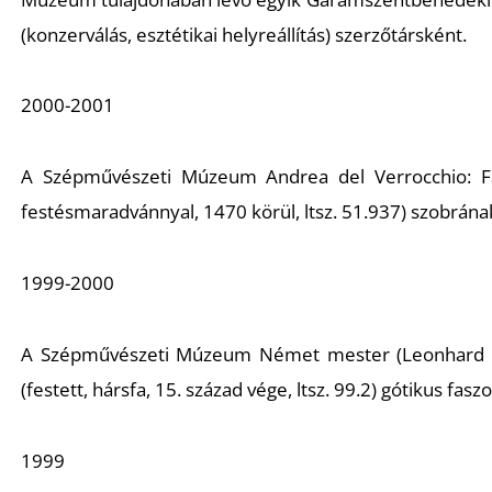
(konzerválás, esztétikai helyreállítás) szerzőtársként.
2000-2001
A Szépművészeti Múzeum Andrea del Verrocchio:
F
festésmaradvánnyal, 1470 körül, ltsz. 51.937) szobrána
1999-2000
A Szépművészeti Múzeum Német mester (Leonhard
(festett, hársfa, 15. század vége, ltsz. 99.2) gótikus fas
1999