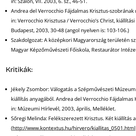
in:
Szalon
, VII. 2003, 6. sz., 46-51.
Andrea del Verrocchio Fájdalmas Krisztus-szobrának 
in:
Verrocchio Krisztusa / Verrocchio’s Christ,
kiállítá
Budapest, 2003, 30-48 (angol nyelven is: 103-106.)
Szakdolgozat:
A középkori Magyarország területén szo
Magyar Képzőművészeti Főiskola, Restaurátor Intéze
Kritikák:
Jékely Zsombor: Válogatás a Szépművészeti Múzeum
kiállítás anyagából. Andrea del Verrocchio Fájdalmas 
in:
Múzeumi Hírlevél
, 2003, április, Melléklet.
Sőregi Melinda:
Felékszerezett Krisztus. Két kiállít
(
http://www.kontextus.hu/hirvero/kiallitas_0501.html