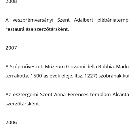
2008
A veszprémvarsányi Szent Adalbert plébániate
restaurálása szerzőtársként.
2007
A Szépművészeti Múzeum Giovanni della Robbia:
Mado
terrakotta, 1500-as évek eleje, ltsz. 1227) szobrának k
Az esztergomi Szent Anna Ferences templom
Alcant
szerzőtársként.
2006