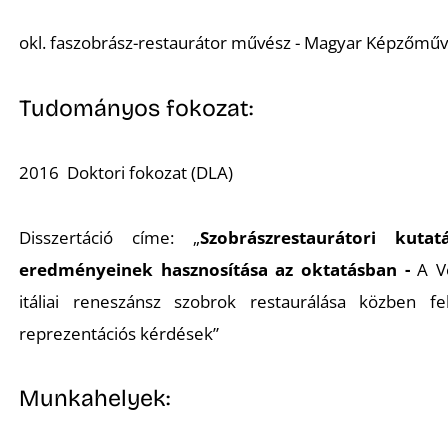
okl. faszobrász-restaurátor művész - Magyar Képzőművé
Tudományos fokozat:
2016 Doktori fokozat (DLA)
Disszertáció címe: „
Szobrászrestaurátori kuta
eredményeinek hasznosítása az oktatásban -
A V
itáliai reneszánsz szobrok restaurálása közben fe
reprezentációs kérdések”
Munkahelyek: