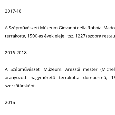
2017-18
A Szépművészeti Múzeum Giovanni della Robbia:
Mado
terrakotta, 1500-as évek eleje, ltsz. 1227) szobra resta
2016-2018
A Szépművészeti Múzeum,
Arezzói mester (Michel
aranyozott nagyméretű terrakotta dombormű, 15. 
szerzőtársként.
2015