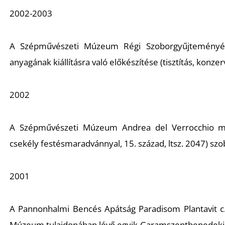
2002-2003
A Szépművészeti Múzeum Régi Szoborgyűjtemény
anyagának kiállításra való előkészítése (tisztítás, konzerv
2002
A Szépművészeti Múzeum Andrea del Verrocchio 
csekély festésmaradvánnyal, 15. század, ltsz. 2047) szo
2001
A Pannonhalmi Bencés Apátság Paradisom Plantavit c. 
Múzeum tulajdonában lévő egyik
Garamszentbenedeki 