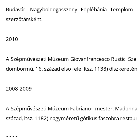
Budavári Nagyboldogasszony Főplébánia Templom
szerzőtársként.
2010
A Szépművészeti Múzeum Giovanfrancesco Rustici
Sze
dombormű, 16. század első fele, ltsz. 1138) díszkereté
2008-2009
A Szépművészeti Múzeum Fabriano-i mester:
Madonna 
század, ltsz. 1182) nagyméretű gótikus faszobra restau