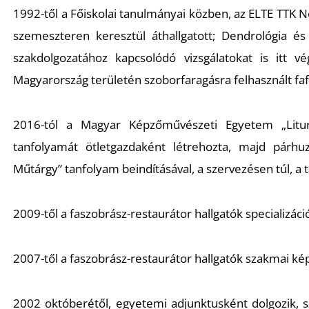
1992-től a Főiskolai tanulmányai közben, az ELTE TTK
szemeszteren keresztül áthallgatott; Dendrológia és
szakdolgozatához kapcsolódó vizsgálatokat is itt v
Magyarország területén szoborfaragásra felhasznált faf
2016-tól a Magyar Képzőművészeti Egyetem „Litur
tanfolyamát ötletgazdaként létrehozta, majd párhu
Műtárgy” tanfolyam beindításával, a szervezésen túl, a 
2009-től a faszobrász-restaurátor hallgatók specializáci
2007-től a faszobrász-restaurátor hallgatók szakmai kép
2002 októberétől, egyetemi adjunktusként dolgozik, s