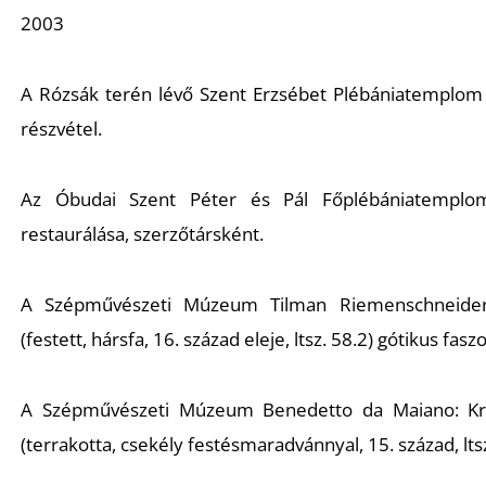
2003
A Rózsák terén lévő Szent Erzsébet Plébániatemplo
részvétel.
Az Óbudai Szent Péter és Pál Főplébániatempl
restaurálása, szerzőtársként.
A Szépművészeti Múzeum Tilman Riemenschneid
(festett, hársfa, 16. század eleje, ltsz. 58.2) gótikus fas
A Szépművészeti Múzeum Benedetto da Maiano:
K
(terrakotta, csekély festésmaradvánnyal, 15. század, lt