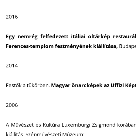
2016
Egy nemrég felfedezett itáliai oltárkép restaur
Ferences-templom festményének kiállítása
,
Budapes
2014
F
estők a tükörben.
Magyar önarcképek az Uffizi Kép
2006
A
Művészet és Kultúra Luxemburgi Zsigmond korába
kiállítás, Szépművészeti Múzeum;