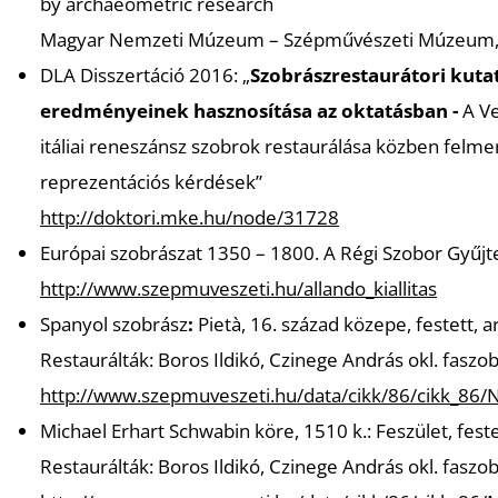
by archaeometric research
Magyar Nemzeti Múzeum – Szépművészeti Múzeum, 
DLA Disszertáció 2016: „
Szobrászrestaurátori kuta
eredményeinek hasznosítása az oktatásban -
A V
itáliai reneszánsz szobrok restaurálása közben felmer
reprezentációs kérdések”
http://doktori.mke.hu/node/31728
Európai szobrászat 1350 – 1800. A Régi Szobor Gyűjte
http://www.szepmuveszeti.hu/allando_kiallitas
Spanyol szobrász
:
Pietà
, 16. század közepe, festett
Restaurálták: Boros Ildikó, Czinege András okl. fasz
http://www.szepmuveszeti.hu/data/cikk/86/cikk_8
Michael Erhart Schwabin köre, 1510 k.: F
eszület
, fest
Restaurálták: Boros Ildikó, Czinege András okl. fasz