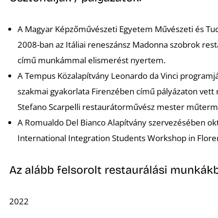
A Magyar Képzőművészeti Egyetem Művészeti és Tud
2008-ban az
Itáliai reneszánsz Madonna szobrok rest
című munkámmal elismerést nyertem.
A Tempus Közalapítvány Leonardo da Vinci programjá
szakmai gyakorlata Firenzében
című pályázaton vett r
Stefano Scarpelli restaurátorművész mester műter
A Romualdo Del Bianco Alapítvány szervezésében okt
International Integration Students Workshop in Flor
Az alább felsorolt restaurálási munkákb
2022