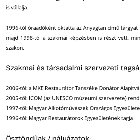
is vállalja.
1996-tól óraadóként oktatta az
Anyagtan
című tárgyat
majd 1998-tól a szakmai képzésben is részt vett, min
szakon.
Szakmai és társadalmi szervezeti tagság
2006-tól: a MKE Restaurátor Tanszéke
Donátor
Alapítv
2005-től: ICOM (az UNESCO múzeumi szervezete) rend
1997-től: Magyar Alkotóművészek Országos Egyesület
1996-tól: Magyar Restaurátorok Egyesületének tagja
Ösztöndíjak / pályázatok: