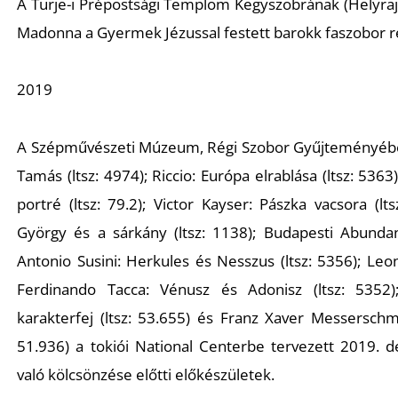
A Türje-i Prépostsági Templom Kegyszobrának (Helyraj
Madonna a Gyermek Jézussal
festett barokk faszobor r
2019
A Szépművészeti Múzeum, Régi Szobor Gyűjteményébe 
Tamás
(ltsz: 4974); Riccio
: Európa elrablása
(ltsz: 5363
portré
(ltsz: 79.2); Victor Kayser
: Pászka vacsora
(lts
György és a sárkány
(ltsz: 1138); Budapesti Abunda
Antonio Susini
: Herkules és Nesszus
(ltsz: 5356); Le
Ferdinando Tacca
: Vénusz és Adonisz
(ltsz: 535
karakterfej
(ltsz: 53.655) és Franz Xaver Messerschm
51.936) a tokiói National Centerbe tervezett 2019. d
való kölcsönzése előtti előkészületek.