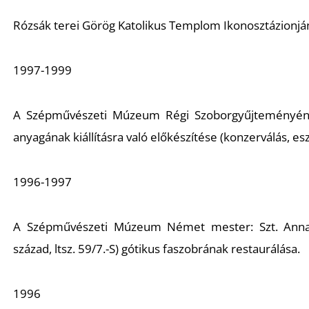
Rózsák terei Görög Katolikus Templom
Ikonosztázionjá
1997-1999
A Szépművészeti Múzeum Régi Szoborgyűjteményé
anyagának kiállításra való előkészítése (konzerválás, eszt
1996-1997
A Szépművészeti Múzeum Német mester:
Szt. An
század, ltsz. 59/7.-S) gótikus faszobrának restaurálása.
1996