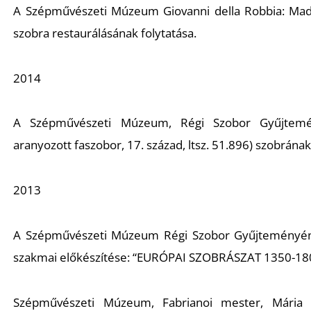
A Szépművészeti Múzeum Giovanni della Robbia:
Mad
szobra restaurálásának folytatása.
2014
A Szépművészeti Múzeum, Régi Szobor Gyűjtem
aranyozott faszobor, 17. század, ltsz. 51.896) szobrána
2013
A Szépművészeti Múzeum Régi Szobor Gyűjteményének
szakmai előkészítése:
“EURÓPAI SZOBRÁSZAT 1350-18
Szépművészeti Múzeum, Fabrianoi mester,
Mária 