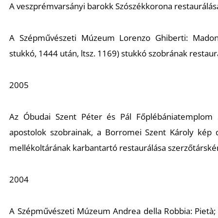
A veszprémvarsányi barokk
Szószékkorona
restaurálás
A Szépművészeti Múzeum Lorenzo Ghiberti:
Madon
stukkó, 1444 után, ltsz. 1169) stukkó szobrának restaur
2005
Az Óbudai Szent Péter és Pál Főplébániatemplom
apostolok
szobrainak, a Borromei Szent Károly kép 
mellékoltárának
karbantartó restaurálása szerzőtárské
2004
A Szépművészeti Múzeum Andrea della Robbia:
Pietà
;