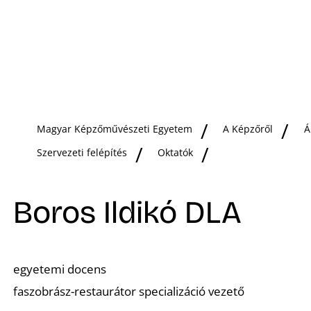
Magyar Képzőművészeti Egyetem
A Képzőről
Á
Szervezeti felépítés
Oktatók
Boros Ildikó DLA
egyetemi docens
faszobrász-restaurátor specializáció vezető