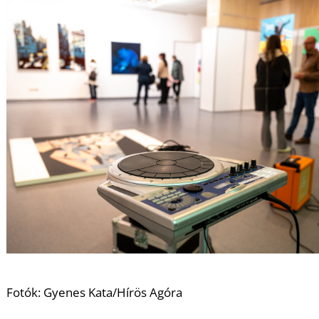
U
Fotók: Gyenes Kata/Hírös Agóra