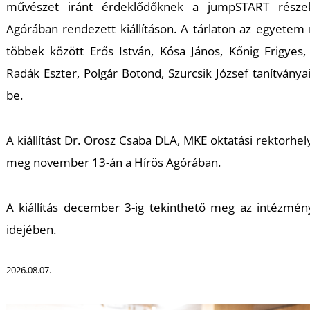
K
művészet iránt érdeklődőknek a jumpSTART része
Agórában rendezett kiállításon. A tárlaton az egyetem 
többek között Erős István, Kósa János, Kőnig Frigyes,
Radák Eszter, Polgár Botond, Szurcsik József tanítvány
be.
A kiállítást Dr. Orosz Csaba DLA, MKE oktatási rektorhel
meg november 13-án a Hírös Agórában.
A kiállítás december 3-ig tekinthető meg az intézmény
idejében.
2026.08.07.