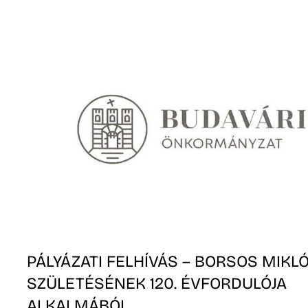
A
N
PÁLYÁZATI FELHÍVÁS – BORSOS MIKL
SZÜLETÉSÉNEK 120. ÉVFORDULÓJA
ALKALMÁBÓL