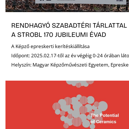
K
RENDHAGYÓ SZABADTÉRI TÁRLATTAL
A STROBL 170 JUBILEUMI ÉVAD
A Képző epreskerti kerítéskiállítása
Időpont: 2025.02.17-től az év végéig 0-24 órában lát
Helyszín: Magyar Képzőművészeti Egyetem, Epresker