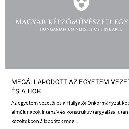
K
MEGÁLLAPODOTT AZ EGYETEM VEZE
ÉS A HÖK
Az egyetem vezetői és a Hallgatói Önkormányzat kép
elmúlt napok intenzív és konstruktív tárgyalásai után
közöltekben állapodtak meg...