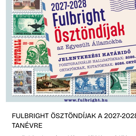
Z
FULBRIGHT ÖSZTÖNDÍJAK A 2027-202
TANÉVRE