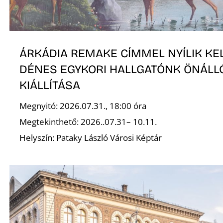
Ő
ÁRKÁDIA REMAKE CÍMMEL NYÍLIK K
DÉNES EGYKORI HALLGATÓNK ÖNÁLL
KIÁLLÍTÁSA
R
Megnyitó: 2026.07.31., 18:00 óra
Megtekinthető: 2026..07.31– 10.11.
Helyszín: Pataky László Városi Képtár