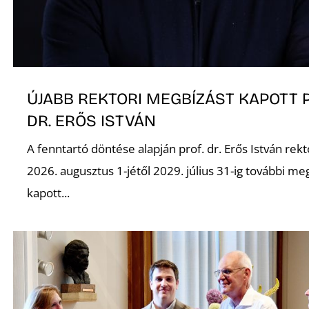
K
ÚJABB REKTORI MEGBÍZÁST KAPOTT 
DR. ERŐS ISTVÁN
A fenntartó döntése alapján prof. dr. Erős István rekt
2026. augusztus 1-jétől 2029. július 31-ig további me
kapott...