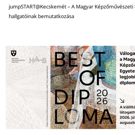
jumpSTART@Kecskemét – A Magyar Képzőművészeti
hallgatóinak bemutatkozása