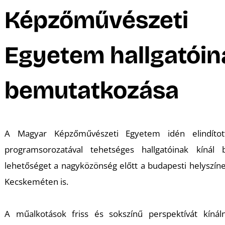
A
Képzőművészeti
Egyetem hallgatóin
bemutatkozása
A Magyar Képzőművészeti Egyetem idén elindíto
programsorozatával tehetséges hallgatóinak kínál 
lehetőséget a nagyközönség előtt a budapesti helyszí
Kecskeméten is.
A műalkotások friss és sokszínű perspektívát kínál