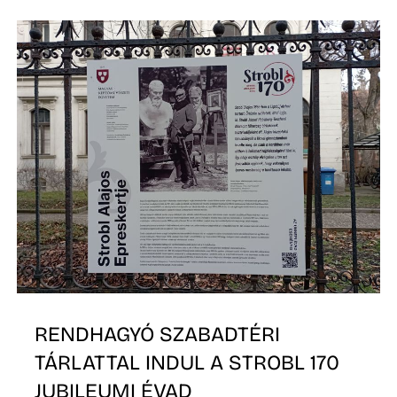
É
RENDHAGYÓ SZABADTÉRI
TÁRLATTAL INDUL A STROBL 170
JUBILEUMI ÉVAD