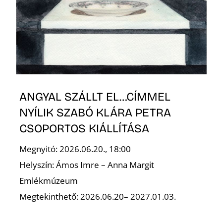
T
ANGYAL SZÁLLT EL…CÍMMEL
A
NYÍLIK SZABÓ KLÁRA PETRA
CSOPORTOS KIÁLLÍTÁSA
Megnyitó: 2026.06.20., 18:00
Helyszín: Ámos Imre – Anna Margit
Emlékmúzeum
Megtekinthető: 2026.06.20– 2027.01.03.