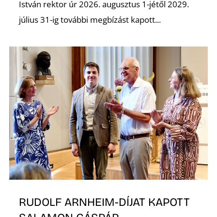
É
István rektor úr 2026. augusztus 1-jétől 2029.
július 31-ig további megbízást kapott...
P
RUDOLF ARNHEIM-DÍJAT KAPOTT