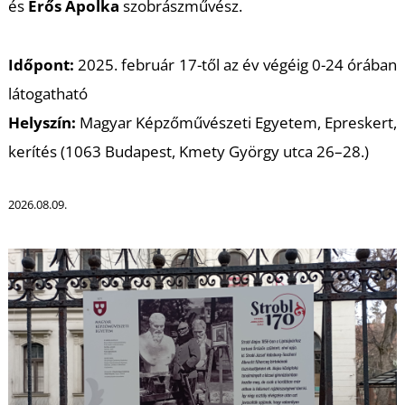
U
és
Erős Apolka
szobrászművész.
Időpont:
2025. február 17-től az év végéig 0-24 órában
látogatható
Helyszín:
Magyar Képzőművészeti Egyetem, Epreskert,
kerítés (1063 Budapest, Kmety György utca 26–28.)
Á
2026.08.09.