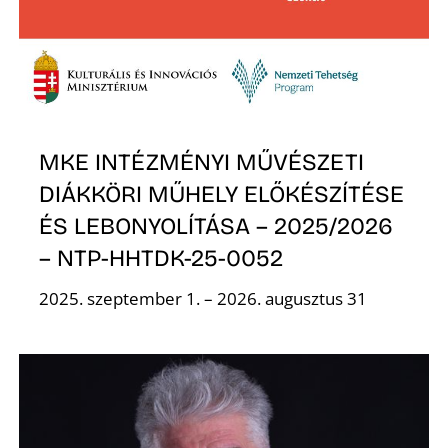
A
MKE INTÉZMÉNYI MŰVÉSZETI
DIÁKKÖRI MŰHELY ELŐKÉSZÍTÉSE
ÉS LEBONYOLÍTÁSA – 2025/2026
– NTP-HHTDK-25-0052
2025. szeptember 1. – 2026. augusztus 31