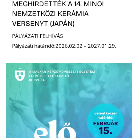
E
MEGHIRDETTÉK A 14. MINOI
NEMZETKÖZI KERÁMIA
VERSENYT (JAPÁN)
PÁLYÁZATI FELHÍVÁS
Pályázati határidő:2026.02.02 – 2027.01.29.
K