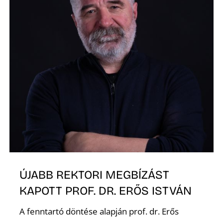
K
ÚJABB REKTORI MEGBÍZÁST
KAPOTT PROF. DR. ERŐS ISTVÁN
A fenntartó döntése alapján prof. dr. Erős