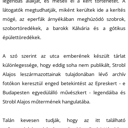
K
legendás alakját, és meséli el a kert történetét. A
látogatók megtudhatják, miként kerültek ide a kerítés
mögé, az eperfák árnyékában meghúzódó szobrok,
szobortöredékek, a barokk Kálvária és a gótikus
épülettöredékek.
A szó szerint az utca emberének készült tárlat
különlegessége, hogy eddig soha nem publikált, Strobl
Alajos leszármazottainak tulajdonában lévő archív
fotókon keresztül enged betekintést az Epreskert - e
Budapesten egyedülálló művészkert - legendáiba és
Strobl Alajos műtermének hangulatába.
Talán kevesen tudják, hogy az itt található