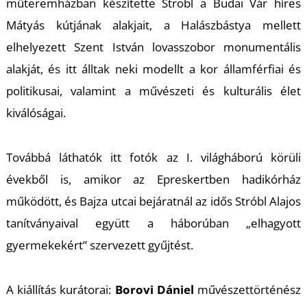
T
műteremházban készítette Strobl a Budai Vár híres
Mátyás kútjának alakjait, a Halászbástya mellett
elhelyezett Szent István lovasszobor monumentális
alakját, és itt álltak neki modellt a kor államférfiai és
politikusai, valamint a művészeti és kulturális élet
kiválóságai.
Továbbá láthatók itt fotók az I. világháború körüli
évekből is, amikor az Epreskertben hadikórház
működött, és Bajza utcai bejáratnál az idős Stróbl Alajos
tanítványaival együtt a háborúban „elhagyott
gyermekekért” szervezett gyűjtést.
A kiállítás kurátorai:
Borovi Dániel
művészettörténész