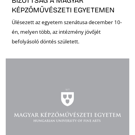
BIZOTTSÁG A MAGYAR
KÉPZŐMŰVÉSZETI EGYETEMEN
Ülésezett az egyetem szenátusa december 10-
én, melyen több, az intézmény jövőjét
O
befolyásoló döntés született.