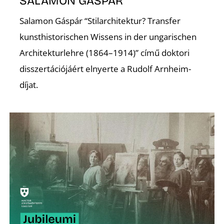
SALAMON GÁSPÁR
Salamon Gáspár “Stilarchitektur? Transfer
kunsthistorischen Wissens in der ungarischen
Architekturlehre (1864–1914)” című doktori
disszertációjáért elnyerte a Rudolf Arnheim-
Z
díjat.