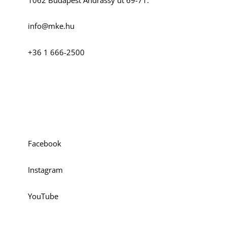
1062 Budapest Andrássy út 69-71.
info@mke.hu
+36 1 666-2500
Szociális média
Facebook
Instagram
YouTube