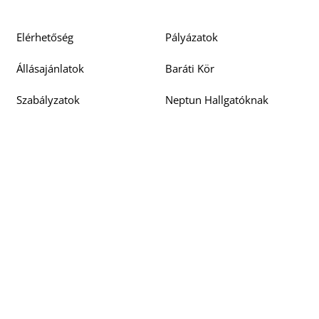
Elérhetőség
Pályázatok
Állásajánlatok
Baráti Kör
Szabályzatok
Neptun Hallgatóknak
Amadeus Művészeti
Szenátusi jegyzőkönyvek
Alapítvány
Doktori Tanács
Beszerzési pályázatok
jegyzőkönyvek
Barcsay 125
EU4ART
Neptun Oktatóknak
Közérdekű adatok
Bejelentések
Rólunk írták
Akadálymentesítési
Oktatói, Kutatói