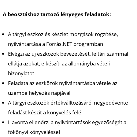
A beosztáshoz tartozó lényeges feladatok:
A tárgyi eszköz és készlet mozgások rögzítése,
nyilvántartása a Forrás.NET programban
Elvégzi az új eszközök bevezetését, leltári számmal
ellátja azokat, elkészíti az állományba vételi
bizonylatot
Feladata az eszközök nyilvántartásba vétele az
üzembe helyezés napjával
A tárgyi eszközök értékválltozásáról negyedévente
feladást készít a könyvelés felé
Havonta ellenőrzi a nyilvántartások egyezőségét a
főkönyvi könyveléssel