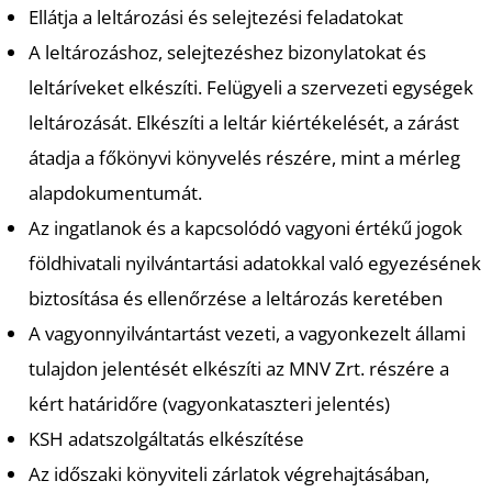
Ellátja a leltározási és selejtezési feladatokat
A leltározáshoz, selejtezéshez bizonylatokat és
leltáríveket elkészíti. Felügyeli a szervezeti egységek
leltározását. Elkészíti a leltár kiértékelését, a zárást
átadja a főkönyvi könyvelés részére, mint a mérleg
alapdokumentumát.
Az ingatlanok és a kapcsolódó vagyoni értékű jogok
földhivatali nyilvántartási adatokkal való egyezésének
biztosítása és ellenőrzése a leltározás keretében
A vagyonnyilvántartást vezeti, a vagyonkezelt állami
tulajdon jelentését elkészíti az MNV Zrt. részére a
kért határidőre (vagyonkataszteri jelentés)
KSH adatszolgáltatás elkészítése
Az időszaki könyviteli zárlatok végrehajtásában,