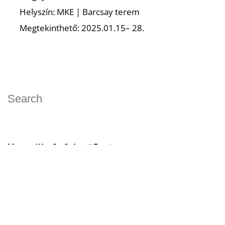
Helyszín: MKE | Barcsay terem
Megtekinthető: 2025.01.15– 28.
E
Magyar Képzőművészeti Egyetem
1062 Budapest Andrássy út 69-71.
info@mke.hu