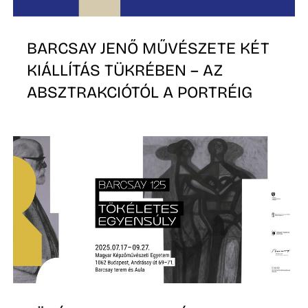
D
BARCSAY JENŐ MŰVÉSZETE KÉT
KIÁLLÍTÁS TÜKRÉBEN – AZ
ABSZTRAKCIÓTÓL A PORTRÉIG
O