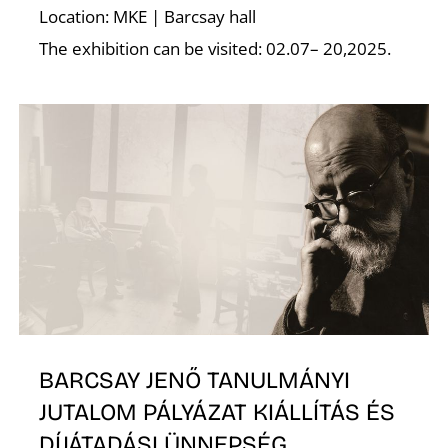
Z
Location: MKE | Barcsay hall
The exhibition can be visited: 02.07– 20,2025.
BARCSAY JENŐ TANULMÁNYI
JUTALOM PÁLYÁZAT KIÁLLÍTÁS ÉS
DÍJÁTADÁSI ÜNNEPSÉG