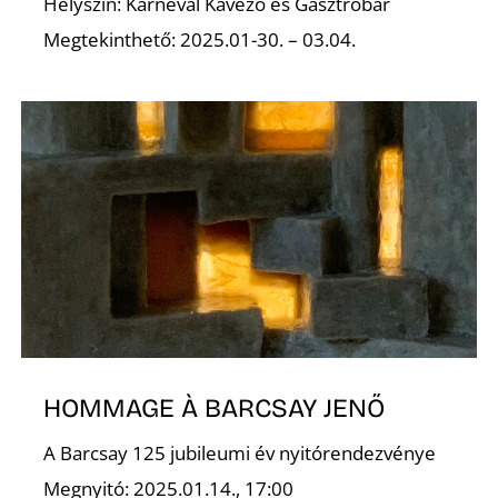
Helyszín: Karnevál Kávézó és Gasztrobár
Megtekinthető: 2025.01-30. – 03.04.
S
HOMMAGE À BARCSAY JENŐ
A Barcsay 125 jubileumi év nyitórendezvénye
Megnyitó: 2025.01.14., 17:00