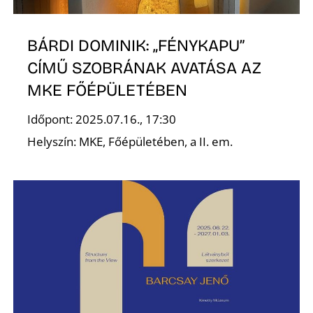
N
BÁRDI DOMINIK: „FÉNYKAPU”
CÍMŰ SZOBRÁNAK AVATÁSA AZ
MKE FŐÉPÜLETÉBEN
Időpont: 2025.07.16., 17:30
Helyszín: MKE, Főépületében, a II. em.