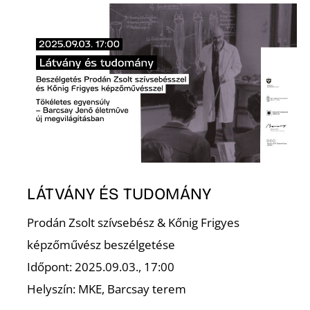
T
Í
LÁTVÁNY ÉS TUDOMÁNY
Prodán Zsolt szívsebész & Kőnig Frigyes
képzőművész beszélgetése
Időpont: 2025.09.03., 17:00
Helyszín: MKE, Barcsay terem