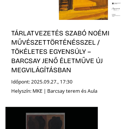
K
TÁRLATVEZETÉS SZABÓ NOÉMI
MŰVÉSZETTÖRTÉNÉSSZEL /
TÖKÉLETES EGYENSÚLY –
BARCSAY JENŐ ÉLETMŰVE ÚJ
MEGVILÁGÍTÁSBAN
Időpont: 2025.09.27., 17:30
Helyszín: MKE | Barcsay terem és Aula