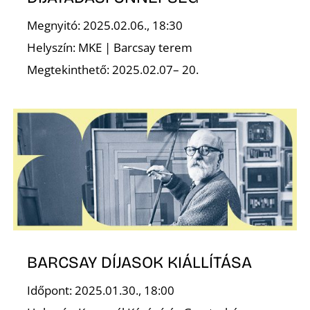
T
Megnyitó: 2025.02.06., 18:30
Helyszín: MKE | Barcsay terem
Megtekinthető: 2025.02.07– 20.
É
BARCSAY DÍJASOK KIÁLLÍTÁSA
Időpont: 2025.01.30., 18:00