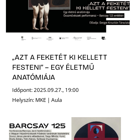
E
„AZT A FEKETÉT KI KELLETT
FESTENI” – EGY ÉLETMŰ
ANATÓMIÁJA
K
Időpont: 2025.09.27., 19:00
Helyszín: MKE | Aula