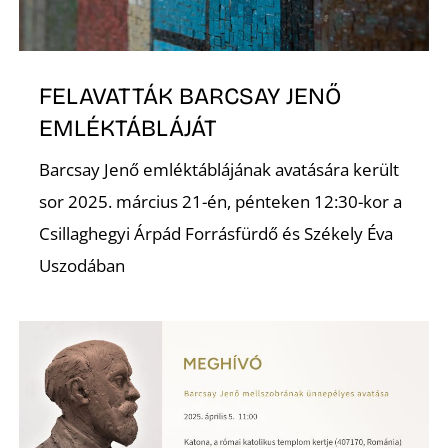
E
FELAVATTÁK BARCSAY JENŐ
EMLÉKTÁBLÁJÁT
Barcsay Jenő emléktáblájának avatására került
sor 2025. március 21-én, pénteken 12:30-kor a
Csillaghegyi Árpád Forrásfürdő és Székely Éva
Uszodában