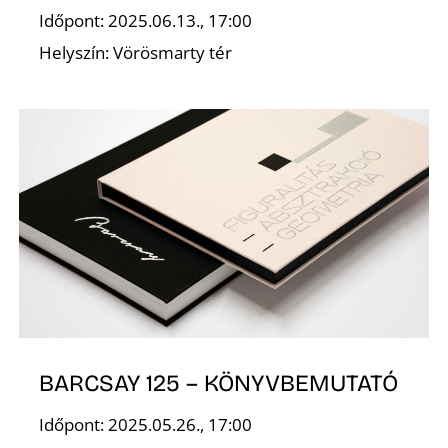
D
Időpont: 2025.06.13., 17:00
Helyszín: Vörösmarty tér
Á
BARCSAY 125 – KÖNYVBEMUTATÓ
Időpont: 2025.05.26., 17:00