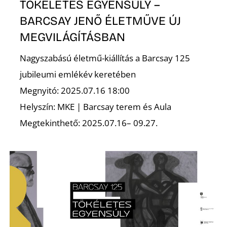
TÖKÉLETES EGYENSÚLY –
BARCSAY JENŐ ÉLETMŰVE ÚJ
MEGVILÁGÍTÁSBAN
Nagyszabású életmű-kiállítás a Barcsay 125
L
jubileumi emlékév keretében
Megnyitó: 2025.07.16 18:00
Helyszín: MKE | Barcsay terem és Aula
Megtekinthető: 2025.07.16– 09.27.