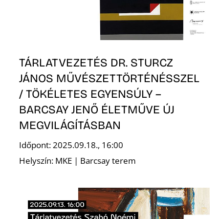
E
TÁRLATVEZETÉS DR. STURCZ
JÁNOS MŰVÉSZETTÖRTÉNÉSSZEL
/ TÖKÉLETES EGYENSÚLY –
BARCSAY JENŐ ÉLETMŰVE ÚJ
MEGVILÁGÍTÁSBAN
Időpont: 2025.09.18., 16:00
Helyszín: MKE | Barcsay terem