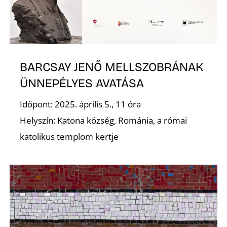
J
BARCSAY JENŐ MELLSZOBRÁNAK
ÜNNEPÉLYES AVATÁSA
Időpont: 2025. április 5., 11 óra
Helyszín: Katona község, Románia, a római
L
katolikus templom kertje