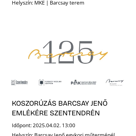
Helyszín: MKE | Barcsay terem
S
KOSZORÚZÁS BARCSAY JENŐ
EMLÉKÉRE SZENTENDRÉN
Időpont: 2025.04.02. 13:00
Helyszín: Barcsay Jenő egykori műterménél