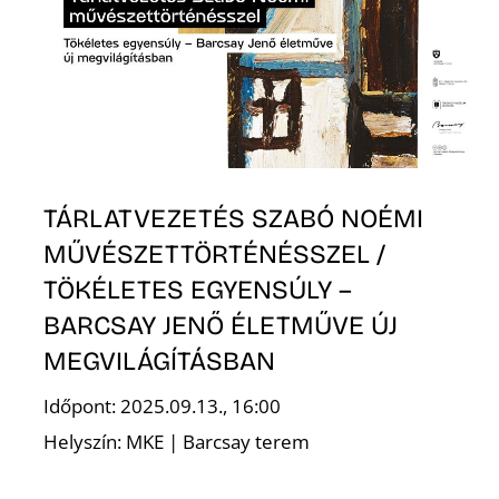
A
TÁRLATVEZETÉS SZABÓ NOÉMI
MŰVÉSZETTÖRTÉNÉSSZEL /
TÖKÉLETES EGYENSÚLY –
BARCSAY JENŐ ÉLETMŰVE ÚJ
MEGVILÁGÍTÁSBAN
Időpont: 2025.09.13., 16:00
Helyszín: MKE | Barcsay terem