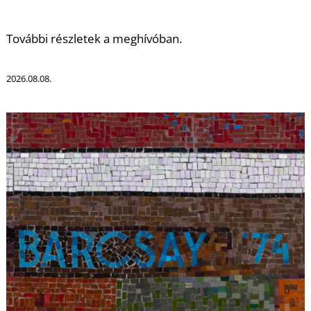
T
További részletek a meghívóban.
2026.08.08.
A