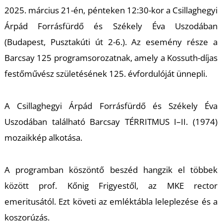
M
2025. március 21-én, pénteken 12:30-kor a Csillaghegyi
Árpád Forrásfürdő és Székely Éva Uszodában
(Budapest, Pusztakúti út 2-6.). Az esemény része a
Barcsay 125 programsorozatnak, amely a Kossuth-díjas
festőművész születésének 125. évfordulóját ünnepli.
A Csillaghegyi Árpád Forrásfürdő és Székely Éva
Uszodában található Barcsay TÉRRITMUS I–II. (1974)
mozaikkép alkotása.
A programban köszöntő beszéd hangzik el többek
között prof. Kőnig Frigyestől, az MKE rector
emeritusától. Ezt követi az emléktábla leleplezése és a
koszorúzás.