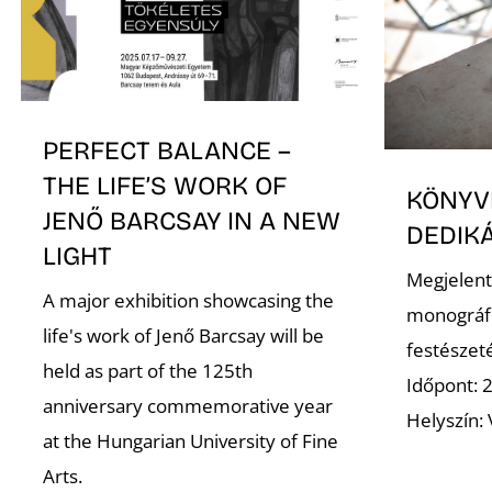
PERFECT BALANCE –
THE LIFE’S WORK OF
KÖNYV
JENŐ BARCSAY IN A NEW
DEDIK
LIGHT
Megjelent 
A major exhibition showcasing the
monográfi
life's work of Jenő Barcsay will be
festészet
held as part of the 125th
Időpont: 
anniversary commemorative year
Helyszín:
at the Hungarian University of Fine
Arts.