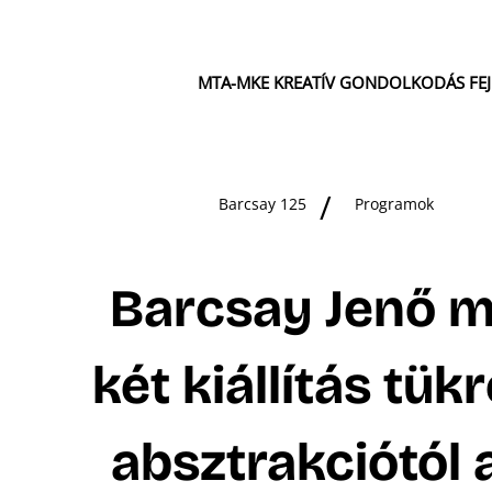
MTA-MKE KREATÍV GONDOLKODÁS FE
Barcsay 125
Programok
Barcsay Jenő 
két kiállítás tük
absztrakciótól 