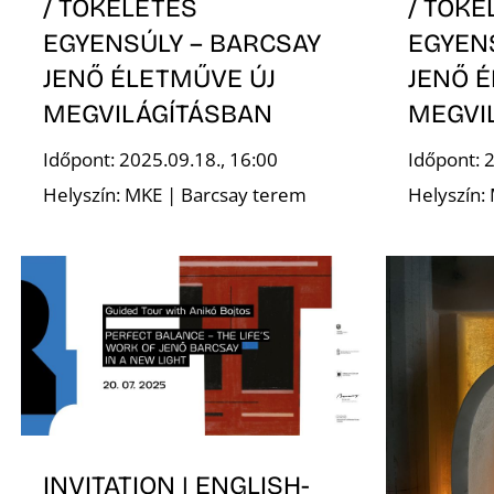
/ TÖKÉLETES
/ TÖKÉ
EGYENSÚLY – BARCSAY
EGYEN
JENŐ ÉLETMŰVE ÚJ
JENŐ 
MEGVILÁGÍTÁSBAN
MEGVI
Időpont: 2025.09.18., 16:00
Időpont: 
Helyszín: MKE | Barcsay terem
Helyszín:
INVITATION | ENGLISH-