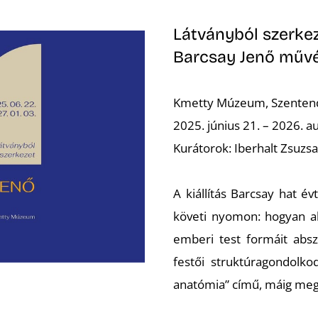
Látványból szerkez
Barcsay Jenő műv
Kmetty Múzeum, Szenten
2025. június 21. – 2026. a
Kurátorok: Iberhalt Zsuzs
A kiállítás Barcsay hat é
követi nyomon: hogyan ala
emberi test formáit absz
festői struktúragondolko
anatómia” című, máig megh