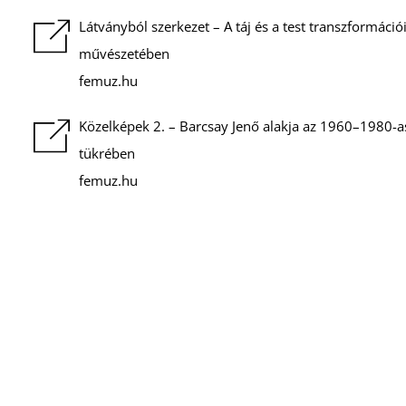
Látványból szerkezet – A táj és a test transzformáció
művészetében
femuz.hu
Közelképek 2. – Barcsay Jenő alakja az 1960–1980-a
tükrében
femuz.hu