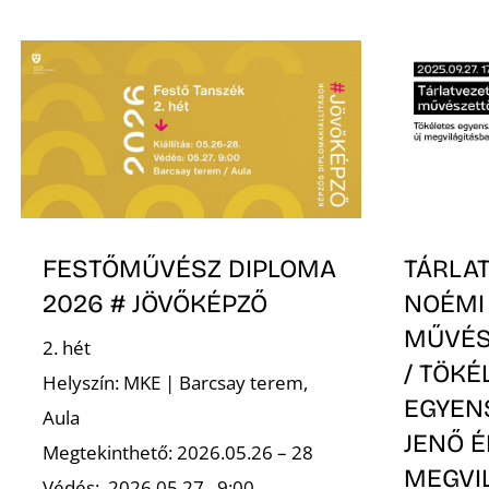
FESTŐMŰVÉSZ DIPLOMA
TÁRLA
2026 # JÖVŐKÉPZŐ
NOÉMI
MŰVÉS
2. hét
/ TÖKÉ
Helyszín: MKE | Barcsay terem,
EGYEN
Aula
JENŐ 
Megtekinthető: 2026.05.26 – 28
MEGVI
Védés: .2026.05.27., 9:00