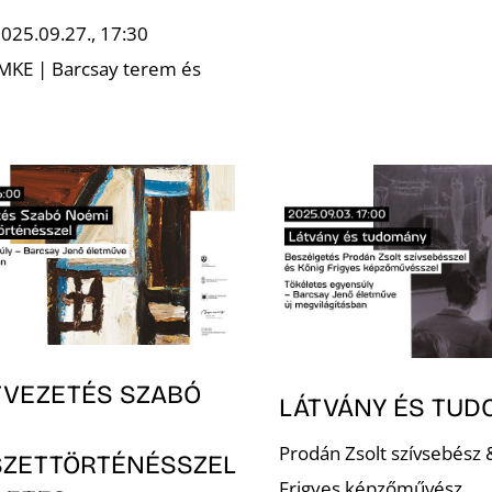
2025.09.27., 17:30
 MKE | Barcsay terem és
TVEZETÉS SZABÓ
LÁTVÁNY ÉS TU
Prodán Zsolt szívsebész 
ZETTÖRTÉNÉSSZEL
Frigyes képzőművész