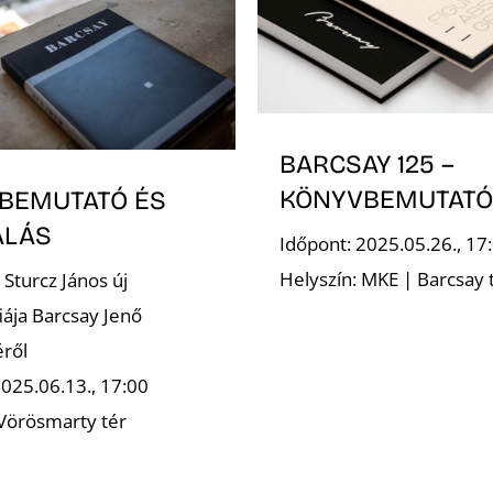
BARCSAY 125 –
KÖNYVBEMUTATÓ
BEMUTATÓ ÉS
ÁLÁS
Időpont: 2025.05.26., 17
Helyszín: MKE | Barcsay
Sturcz János új
ája Barcsay Jenő
éről
2025.06.13., 17:00
 Vörösmarty tér