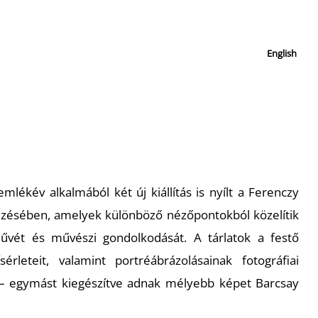
English
mlékév alkalmából két új kiállítás is nyílt a Ferenczy
ésében, amelyek különböző nézőpontokból közelítik
vét és művészi gondolkodását. A tárlatok a festő
érleteit, valamint portréábrázolásainak fotográfiai
 – egymást kiegészítve adnak mélyebb képet Barcsay