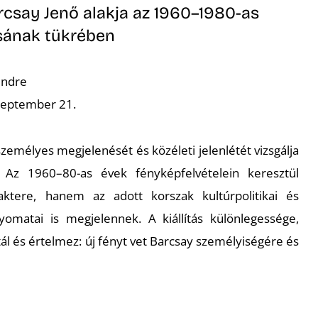
rcsay Jenő alakja az 1960–1980-as
sának tükrében
endre
szeptember 21.
zemélyes megjelenését és közéleti jelenlétét vizsgálja
 Az 1960–80-as évek fényképfelvételein keresztül
tere, hanem az adott korszak kultúrpolitikai és
yomatai is megjelennek. A kiállítás különlegessége,
 és értelmez: új fényt vet Barcsay személyiségére és