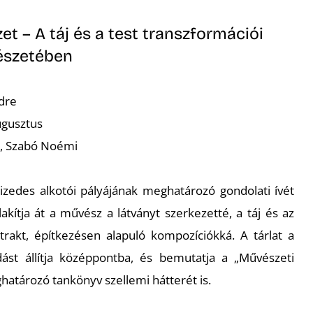
et – A táj és a test transzformációi
észetében
dre
ugusztus
a, Szabó Noémi
vtizedes alkotói pályájának meghatározó gondolati ívét
kítja át a művész a látványt szerkezetté, a táj és az
trakt, építkezésen alapuló kompozíciókká. A tárlat a
dást állítja középpontba, és bemutatja a „Művészeti
atározó tankönyv szellemi hátterét is.