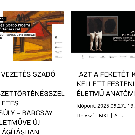
TVEZETÉS SZABÓ
„AZT A FEKETÉT K
KELLETT FESTENI”
ZETTÖRTÉNÉSSZEL
ÉLETMŰ ANATÓMI
LETES
Időpont: 2025.09.27., 19
SÚLY – BARCSAY
Helyszín: MKE | Aula
ÉLETMŰVE ÚJ
LÁGÍTÁSBAN