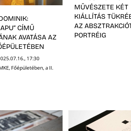
MŰVÉSZETE KÉT
KIÁLLÍTÁS TÜKRÉ
DOMINIK:
AZ ABSZTRAKCIÓ
KAPU” CÍMŰ
PORTRÉIG
ÁNAK AVATÁSA AZ
ŐÉPÜLETÉBEN
2025.07.16., 17:30
MKE, Főépületében, a II.