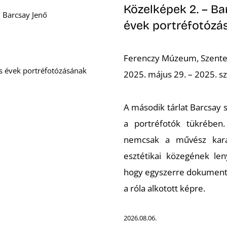
Közelképek 2. – Ba
i Barcsay Jenő
évek portréfotózá
Ferenczy Múzeum, Szent
s évek portréfotózásának
2025. május 29. – 2025. 
A második tárlat Barcsay s
a portréfotók tükrében.
nemcsak a művész karak
esztétikai közegének len
hogy egyszerre dokumentál
a róla alkotott képre.
2026.08.06.