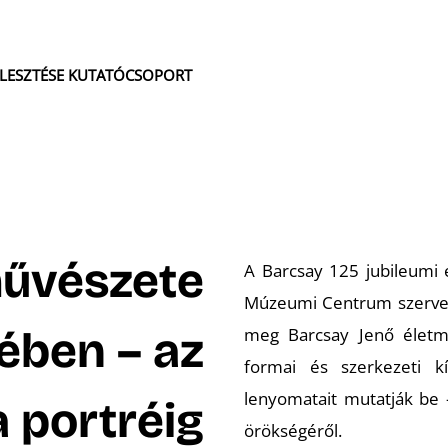
JLESZTÉSE KUTATÓCSOPORT
művészete
A Barcsay 125 jubileumi e
Múzeumi Centrum szervez
rében – az
meg Barcsay Jenő életmű
formai és szerkezeti kís
lenyomatait mutatják be
a portréig
örökségéről.