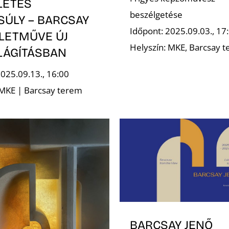
LETES
beszélgetése
SÚLY – BARCSAY
Időpont: 2025.09.03., 17
ÉLETMŰVE ÚJ
Helyszín: MKE, Barcsay 
LÁGÍTÁSBAN
2025.09.13., 16:00
 MKE | Barcsay terem
BARCSAY JENŐ