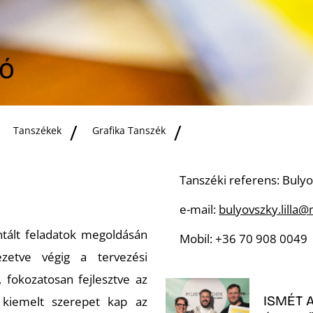
IÓ
Tanszékek
Grafika Tanszék
Tanszéki referens: Bulyo
e-mail:
bulyovszky.lilla
entált feladatok megoldásán
Mobil: +36 70 908 0049
ezetve végig a tervezési
, fokozatosan fejlesztve az
ISMÉT 
 kiemelt szerepet kap az