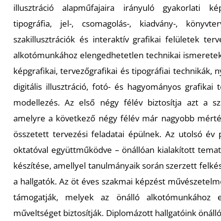
illusztráció alapműfajaira irányuló gyakorlati kép
tipográfia, jel-, csomagolás-, kiadvány-, könyvt
szakillusztrációk és interaktív grafikai felületek ter
alkotómunkához elengedhetetlen technikai ismeretek át
képgrafikai, tervezőgrafikai és tipográfiai technikák,
digitális illusztráció, fotó- és hagyományos grafika
modellezés. Az első négy félév biztosítja azt a sz
amelyre a következő négy félév már nagyobb mérté
összetett tervezési feladatai épülnek. Az utolsó é
oktatóval együttműködve – önállóan kialakított tem
készítése, amellyel tanulmányaik során szerzett felk
a hallgatók. Az öt éves szakmai képzést művészetelmé
támogatják, melyek az önálló alkotómunkához el
műveltséget biztosítják. Diplomázott hallgatóink önál