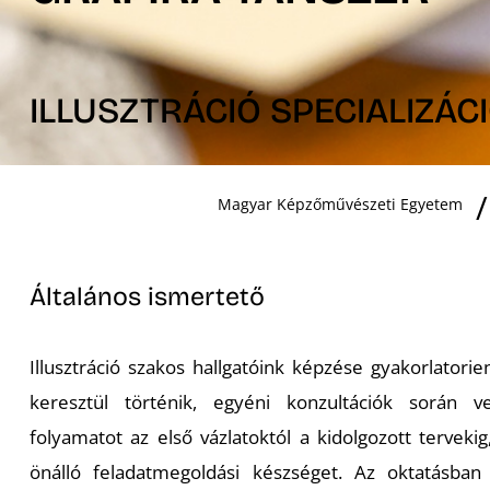
ILLUSZTRÁCIÓ SPECIALIZÁC
Magyar Képzőművészeti Egyetem
Általános ismertető
Illusztráció szakos hallgatóink képzése gyakorlatori
keresztül történik, egyéni konzultációk során v
folyamatot az első vázlatoktól a kidolgozott tervekig
önálló feladatmegoldási készséget. Az oktatásban