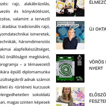
ÉLMEZŐ
zés: rajz, alakábrázolás,
ervezés és könyvkötészet,
vezése, valamint a tervezői
adása: tradicionális rajzi,
ÚJ OKT
 nyomdatechnikai ismeretek,
i technikák, háromdimenziós
akmai alapfelkészültséget,
kű önállóságot megkívánó,
VÖRÖS 
v programja – a témavezető
NYERT
atikára épülő diplomamunka
észültségükről adnak számot
leti és -történeti kurzusok
engedhetetlen sokoldalú
ELŐSZÖ
FESZTE
lóan, magas szinten képesek