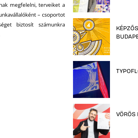
nak megfelelni, terveiket a
nkavállalóként – csoportot
séget biztosít számunkra
KÉPZŐS
.
BUDAPE
TYPOFL
VÖRÖS 