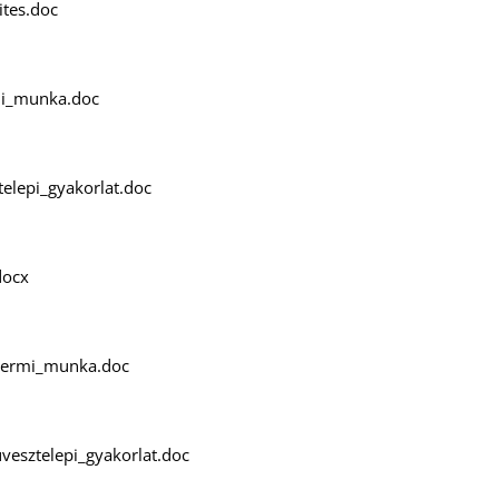
ites.doc
mi_munka.doc
telepi_gyakorlat.doc
docx
utermi_munka.doc
vesztelepi_gyakorlat.doc