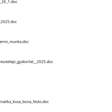
_26_1.doc
_2025.doc
termi_munka.doc
esztelepi_gyakorlat__2025.doc
tematika_kosa_bona_festo.doc