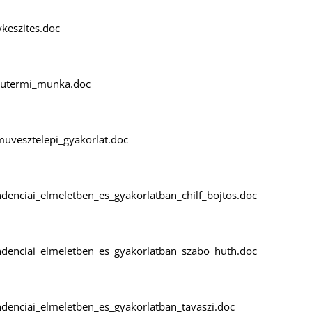
keszites.doc
mutermi_munka.doc
muvesztelepi_gyakorlat.doc
ndenciai_elmeletben_es_gyakorlatban_chilf_bojtos.doc
ndenciai_elmeletben_es_gyakorlatban_szabo_huth.doc
ndenciai_elmeletben_es_gyakorlatban_tavaszi.doc