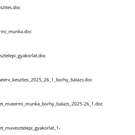
szites.doc
ermi_munka.doc
sztelepi_gyakorlat.doc
aterv_keszites_2025_26_1_borhy_balazs.doc
szet_mutermi_munka_borhy_balazs_2025-26_1.doc
et_muvesztelepi_gyakorlat_1-