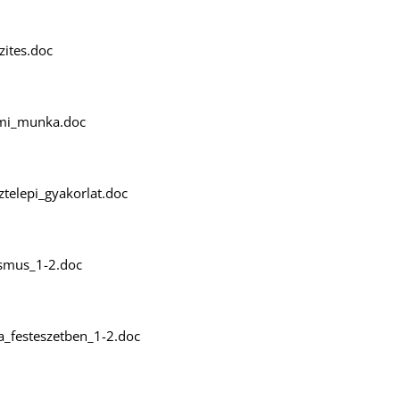
zites.doc
rmi_munka.doc
ztelepi_gyakorlat.doc
asmus_1-2.doc
_a_festeszetben_1-2.doc