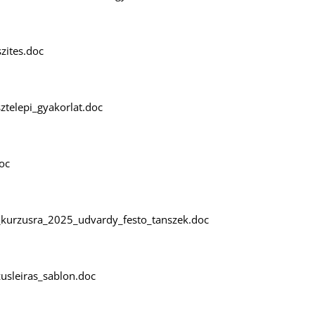
zites.doc
ztelepi_gyakorlat.doc
doc
_kurzusra_2025_udvardy_festo_tanszek.doc
sleiras_sablon.doc