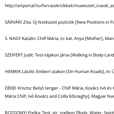
http://artportal.hu/forrasok/cikkek/muveszeti_irasok_a
SÁRVÁRI Zita: Új festészeti pozíciók [New Positions in P
S. NAGY Katalin: Chilf Mária, in: kat. Anya [Mother], M
SZEIFERT Judit: Test-tájakon járva [Walking in Body-Lan
HEMRIK László: Emberi utakon [On Human Roads], in: 
DÉKEI Kriszta: Belső tenger - Chilf Mária, Kovács Ivó és K
Mária Chilf, Ivó Kovács and Csilla Kőszeghy], Magyar N
ROZGONYI Etelka: Test, víz, szellem [Body, Water, Spirit