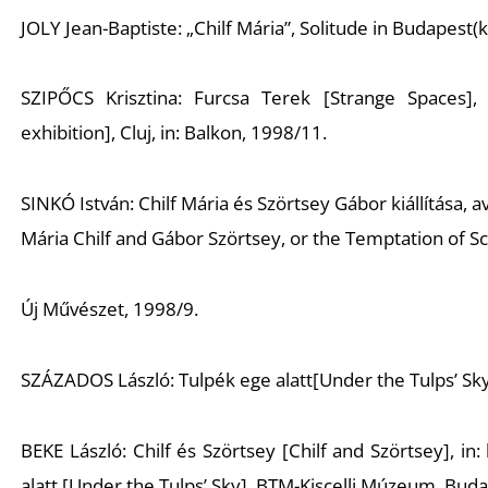
JOLY Jean-Baptiste: „Chilf Mária”, Solitude in Budapest(ka
SZIPŐCS Krisztina: Furcsa Terek [Strange Spaces], T
exhibition], Cluj, in: Balkon, 1998/11.
SINKÓ István: Chilf Mária és Szörtsey Gábor kiállítása,
Mária Chilf and Gábor Szörtsey, or the Temptation of Sci
Új Művészet, 1998/9.
SZÁZADOS László: Tulpék ege alatt[Under the Tulps’ Sky
BEKE László: Chilf és Szörtsey [Chilf and Szörtsey], in:
alatt [Under the Tulps’ Sky], BTM-Kiscelli Múzeum, Bud