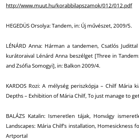
http://www.muut.hu/korabbilapszamok/012/012.pdf
HEGEDÜS Orsolya: Tandem, in: Új művészet, 2009/5.
LÉNÁRD Anna: Hárman a tandemen, Csatlós Judittal é
kurátoraival Lénárd Anna beszélget [Three in Tandem:
and Zsófia Somogyi], in: Balkon 2009/4.
KARDOS Rozi: A mélység periszkópja – Chilf Mária kiál
Depths – Exhibition of Mária Chilf, To just manage to get
BALÁZS Katalin: Ismeretlen tájak, Honvágy ismeretle
Landscapes: Mária Chilf’s installation, Homesickness 
Artport