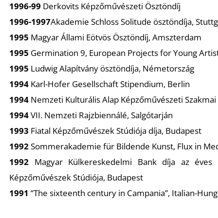
1996-99
Derkovits Képzőművészeti Ösztöndíj
1996-1997
Akademie Schloss Solitude ösztöndíja, Stuttg
1995
Magyar Állami Eötvös Ösztöndíj, Amszterdam
1995
Germination 9, European Projects for Young Artist
1995
Ludwig Alapítvány ösztöndíja, Németország
1994
Karl-Hofer Gesellschaft Stipendium, Berlin
1994
Nemzeti Kulturális Alap Képzőművészeti Szakmai 
1994
VII. Nemzeti Rajzbiennálé, Salgótarján
1993
Fiatal Képzőművészek Stúdiója díja, Budapest
1992
Sommerakademie für Bildende Kunst, Flux in Med
1992
Magyar Külkereskedelmi Bank díja az éves St
Képzőművészek Stúdiója, Budapest
1991
“The sixteenth century in Campania”, Italian-Hung