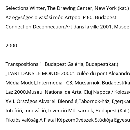
Selections Winter,
The Drawing Center, New York (kat.)
Az egységes olvasási mód,
Artpool P 60, Budapest
Connection-Deconnection.
Art dans la ville 2001, Musée 
2000
Transpositions 1.
Budapest Galéria, Budapest(kat.)
„L’ART DANS LE MONDE 2000”
. culée du pont Alexandre I
Média Model
,.Intermedia - C3, Műcsarnok, Budapest(kat
Laz 2000
.Museul National de Arta, Cluj Napoca / Kolozsv
XVII. Országos Akvarell Biennálé
,Tábornok-ház, Eger(Kat
Intuíció, Innováció, Invenció
.Műcsarnok, Budapest (Kat.)
Fikciós valóság
.A Fiatal Képzőművészek Stúdiója Egyesül