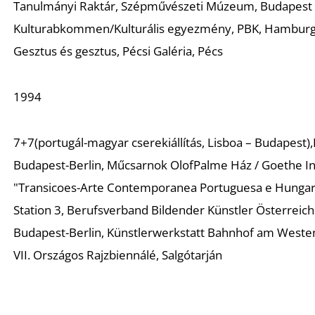
Tanulmányi Raktár
, Szépművészeti Múzeum, Budapest (
Kulturabkommen/Kulturális egyezmény
, PBK, Hamburg 
Gesztus és gesztus
, Pécsi Galéria, Pécs
1994
7+7(portugál-magyar cserekiállítás, Lisboa – Budapest),
Budapest-Berlin
, Műcsarnok OlofPalme Ház / Goethe I
"
Transicoes-Arte Contemporanea Portuguesa e Hunga
Station 3
, Berufsverband Bildender Künstler Österreich
Budapest-Berlin
, Künstlerwerkstatt Bahnhof am Westend
VII. Országos Rajzbiennálé
, Salgótarján