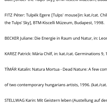
FITZ Péter: Tulpék Egere [Tulps' mouse]in: kat./cat. Ch
the Tulps’ Sky], BTM-Kiscelli Múzeum, Budapest, 1998.
BECKER Juliane: Die Energie in Raum und Natur, in:
Leon
KAREZ Patrick: Mária Chilf, in: kat./cat. Germinations 9,
TÍMÁR Katalin: Natura Mortua - Dead Nature: A few co
of two contemporary hungarians artists, 1996. (kat./cat.
STELLWAG Karin: Mit Geistern leben (Austellung auf der 