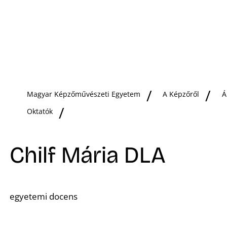
Magyar Képzőművészeti Egyetem
A Képzőről
Á
Oktatók
Chilf Mária DLA
egyetemi docens