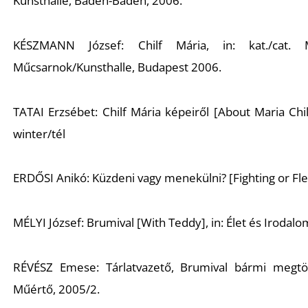
Kunsthalle, Baden-Baden, 2006.
KÉSZMANN József: Chilf Mária, in: kat./cat. M
Műcsarnok/Kunsthalle, Budapest 2006.
TATAI Erzsébet: Chilf Mária képeiről [About Maria Chil
winter/tél
ERDŐSI Anikó: Küzdeni vagy menekülni? [Fighting or Flee
MÉLYI József: Brumival [With Teddy], in: Élet és Irodalo
RÉVÉSZ Emese: Tárlatvazető, Brumival bármi megtö
Műértő, 2005/2.