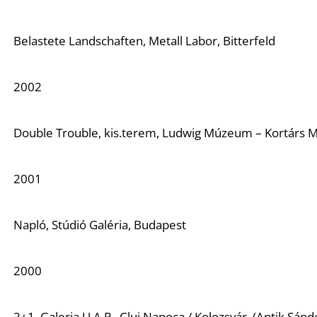
Belastete Landschaften
, Metall Labor, Bitterfeld
2002
Double Trouble
, kis.terem, Ludwig Múzeum – Kortárs 
2001
Napló
, Stúdió Galéria, Budapest
2000
2+1
. Galeria U.A.P., Cluj Napoca / Kolozsvár, (Antik Sánd