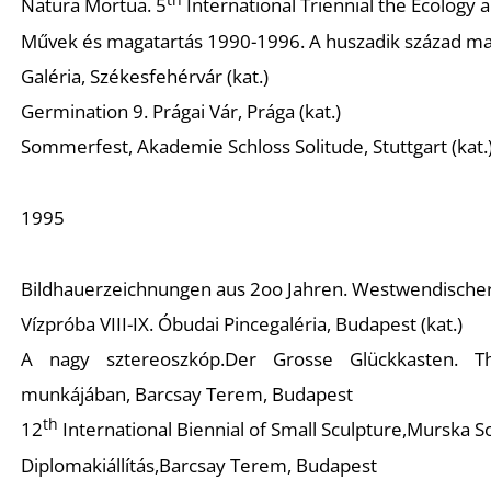
Natura Mortua
.
5
International Triennial the Ecology 
Művek és magatartás 1990-1996. A huszadik század m
Galéria, Székesfehérvár (kat.)
Germination 9
. Prágai Vár, Prága (kat.)
Sommerfest
, Akademie Schloss Solitude, Stuttgart (kat.
1995
Bildhauerzeichnungen aus 2oo Jahren
. Westwendischer 
Vízpróba VIII-IX.
Óbudai Pincegaléria, Budapest (kat.)
A nagy sztereoszkóp.
Der Grosse Glückkasten.
T
munkájában
, Barcsay Terem, Budapest
th
12
International Biennial of Small Sculpture,
Murska So
Diplomakiállítás,
Barcsay Terem, Budapest