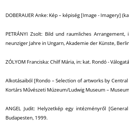
DOBERAUER Anke: Kép – képiség [Image - Imagery] (kat.
PETRÁNYI Zsolt: Bild und raumliches Arrangement, in
neunziger Jahre in Ungarn, Akademie der Künste, Berlin
ZÓLYOM Franciska: Chilf Mária, in: kat. Rondó - Váloga
Alkotásaiból [Rondo – Selection of artworks by Centra
Kortárs Művészeti Múzeum/Ludwig Museum – Museum o
ANGEL Judit: Helyzetkép egy intézményről [General Su
Budapesten, 1999.