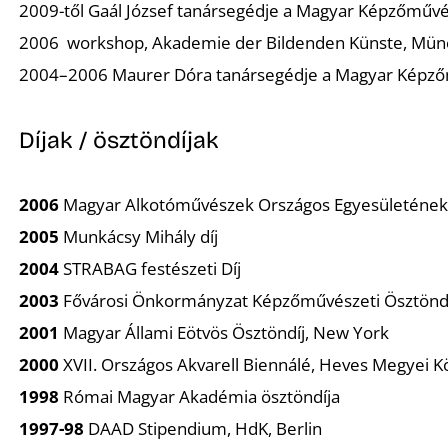
2009-től Gaál József tanársegédje a Magyar Képzőművé
2006 workshop, Akademie der Bildenden Künste, Mü
2004–2006 Maurer Dóra tanársegédje a Magyar Képző
Díjak / ösztöndíjak
2006
Magyar Alkotóművészek Országos Egyesületének dí
2005
Munkácsy Mihály díj
2004
STRABAG festészeti Díj
2003
Fővárosi Önkormányzat Képzőművészeti Ösztöndí
2001
Magyar Állami Eötvös Ösztöndíj, New York
2000
XVII. Országos Akvarell Biennálé, Heves Megyei Kö
1998
Római Magyar Akadémia ösztöndíja
1997-98
DAAD Stipendium, HdK, Berlin