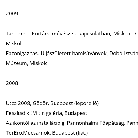
2009
Tandem - Kortárs művészek kapcsolatban,
Miskolci G
Miskolc
Fazonigazítás. Újjászületett hamisítványok,
Dobó Istvá
Múzeum, Miskolc
2008
Utca 2008,
Gödör, Budapest (leporelló)
Feszítsd ki!
Viltin galéria, Budapest
Az ikontól az installációig,
Pannonhalmi Főapátság, Pann
TérErő.
Műcsarnok, Budapest (kat.)