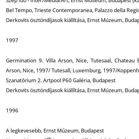
Szép Idő - Inter/Media/Art
, Ernst Museum, Budapest (ka
Bel Tempo
, Trieste Contemporanea, Palazzo della Region
Derkovits ösztöndíjasok kiállítása
, Ernst Múzeum, Budape
1997
Germination 9
. Villa Arson, Nice, Tutesaal, Chateau 
Arson, Nice, 1997/ Tutesall, Luxemburg, 1997/Koppenhá
Szanatórium 2
. Artpool P60 Galéria, Budapest
Derkovits ösztöndíjasok kiállítása
, Ernst Múzeum, Buda
1996
A legkevesebb
, Ernst Múzeum, Budapest
th