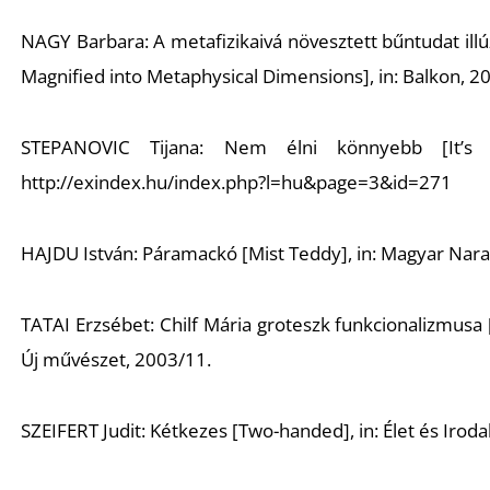
NAGY Barbara: A metafizikaivá növesztett bűntudat illúz
Magnified into Metaphysical Dimensions], in: Balkon, 2
STEPANOVIC Tijana: Nem élni könnyebb [It’s 
http://exindex.hu/index.php?l=hu&page=3&id=271
HAJDU István: Páramackó [Mist Teddy], in: Magyar Nara
TATAI Erzsébet: Chilf Mária groteszk funkcionalizmusa 
Új művészet
, 2003/11.
SZEIFERT Judit: Kétkezes [Two-handed], in: Élet és Irod