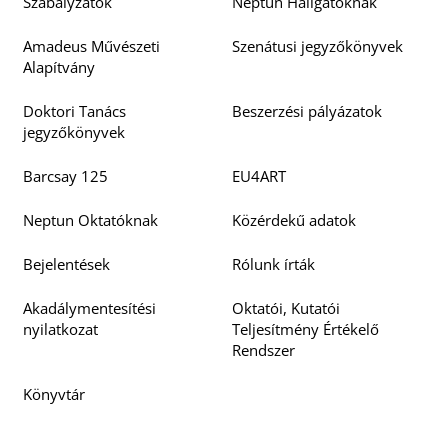
Szabályzatok
Neptun Hallgatóknak
Amadeus Művészeti
Szenátusi jegyzőkönyvek
Alapítvány
Doktori Tanács
Beszerzési pályázatok
jegyzőkönyvek
Barcsay 125
EU4ART
Neptun Oktatóknak
Közérdekű adatok
Bejelentések
Rólunk írták
Akadálymentesítési
Oktatói, Kutatói
nyilatkozat
Teljesítmény Értékelő
Rendszer
Könyvtár