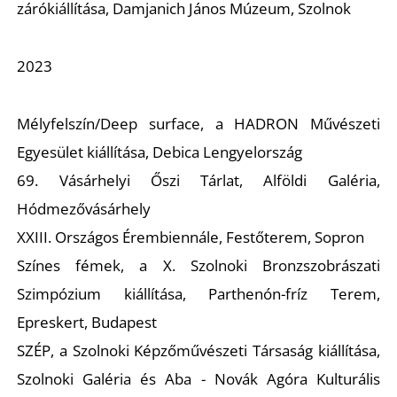
E
zárókiállítása, Damjanich János Múzeum, Szolnok
2023
Mélyfelszín/Deep surface
, a HADRON Művészeti
Egyesület kiállítása, Debica Lengyelország
69. Vásárhelyi Őszi Tárlat, Alföldi Galéria,
Hódmezővásárhely
K
XXIII. Országos Érembiennále, Festőterem, Sopron
Színes fémek,
a X. Szolnoki Bronzszobrászati
Szimpózium kiállítása, Parthenón-fríz Terem,
Epreskert, Budapest
SZÉP
, a Szolnoki Képzőművészeti Társaság kiállítása,
Szolnoki Galéria és Aba - Novák Agóra Kulturális