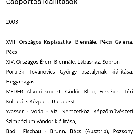
Csoportos kiállítások
2003
XVII. Országos Kisplasztikai Biennále, Pécsi Galéria,
Pécs
A
XIV. Országos Érem Biennále, Lábasház, Sopron
Portrék
, Jovánovics György osztálynak kiállítása,
Hegymagas
MEDER Alkotócsoport, Gödör Klub, Erzsébet Téri
Kulturális Központ, Budapest
Wasser - Voda - Víz,
Nemzetközi Képzőművészeti
Szimpózium vándor kiállítása,
Bad Fischau - Brunn, Bécs (Ausztria), Pozsony