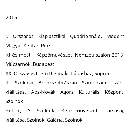
2015
I. Országos Kisplasztikai Quadriennále, Modern
L
Magyar Képtár, Pécs
Itt és most
–
Képzőművészet,
Nemzeti szalon 2015,
Műcsarnok, Budapest
XX. Országos Érem Biennále, Lábasház, Sopron
II. Szolnoki Bronzszobrászati Szimpózium záró
kiállítása, Aba-Novák Agóra Kulturális Központ,
Szolnok
Reflex
,
A Szolnoki Képzőművészeti Társaság
kiállítása, Szolnoki Galéria, Szolnok