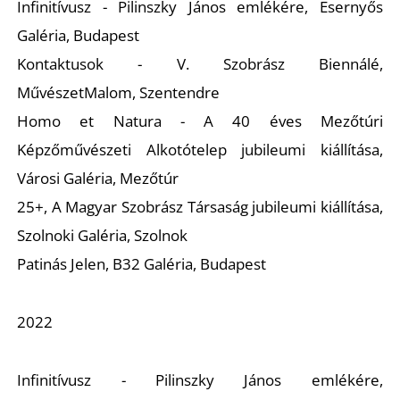
Infinitívusz
- Pilinszky János emlékére, Esernyős
Galéria, Budapest
Kontaktusok
- V. Szobrász Biennálé,
MűvészetMalom, Szentendre
Homo et Natura
- A 40 éves Mezőtúri
É
Képzőművészeti Alkotótelep jubileumi kiállítása,
Városi Galéria, Mezőtúr
25+
, A Magyar Szobrász Társaság jubileumi kiállítása,
Szolnoki Galéria, Szolnok
Patinás Jelen, B32 Galéria, Budapest
2022
Infinitívusz
- Pilinszky János emlékére,