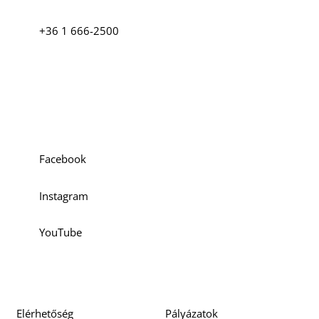
D
+36 1 666-2500
Szociális média
Facebook
Instagram
YouTube
Elérhetőség
Pályázatok