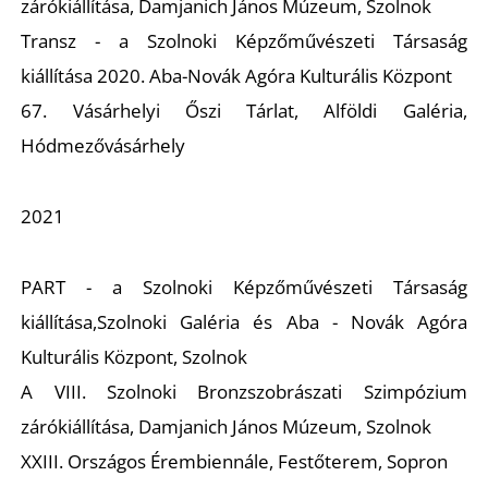
S
zárókiállítása, Damjanich János Múzeum, Szolnok
Transz
- a Szolnoki Képzőművészeti Társaság
kiállítása 2020. Aba-Novák Agóra Kulturális Központ
67. Vásárhelyi Őszi Tárlat
, Alföldi Galéria,
Hódmezővásárhely
2021
PART
- a Szolnoki Képzőművészeti Társaság
Z
kiállítása,Szolnoki Galéria és Aba - Novák Agóra
Kulturális Központ, Szolnok
A VIII. Szolnoki Bronzszobrászati Szimpózium
zárókiállítása, Damjanich János Múzeum, Szolnok
XXIII. Országos Érembiennále
, Festőterem, Sopron