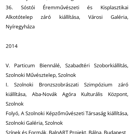
R
36. Sóstói Éremművészeti és Kisplasztikai
Alkotótelep záró kiállítása, Városi Galéria,
Nyíregyháza
2014
V. Particum Biennálé, Szabadtéri Szoborkiállítás,
Ő
Szolnoki Művésztelep, Szolnok
I. Szolnoki Bronzszobrászati Szimpózium záró
kiállítása, Aba-Novák Agóra Kulturális Központ,
Szolnok
Folyó
, A Szolnoki Képzőművészeti Társaság kiállítása,
Szolnoki Galéria, Szolnok
Színek és Formák
, BalnART Projekt, Bálna, Budapest