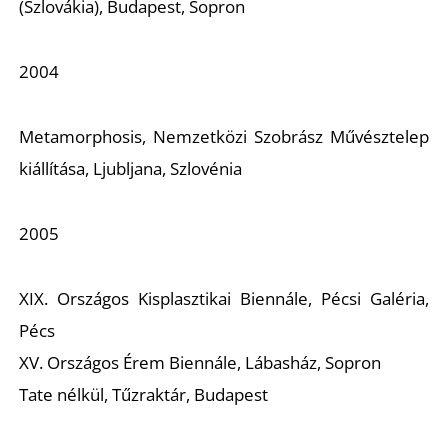
(Szlovákia), Budapest, Sopron
K
2004
Metamorphosis
, Nemzetközi Szobrász Művésztelep
kiállítása, Ljubljana, Szlovénia
2005
XIX. Országos Kisplasztikai Biennále, Pécsi Galéria,
Pécs
XV. Országos Érem Biennále, Lábasház, Sopron
Tate nélkül,
Tűzraktár, Budapest