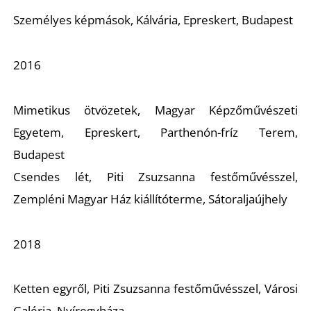
S
Személyes képmások,
Kálvária, Epreskert, Budapest
2016
Mimetikus ötvözetek
, Magyar Képzőművészeti
Egyetem, Epreskert, Parthenón-fríz Terem,
Budapest
Csendes lét,
Piti Zsuzsanna festőművésszel,
Zempléni Magyar Ház kiállítóterme, Sátoraljaújhely
2018
Ketten egyről,
Piti Zsuzsanna festőművésszel, Városi
Galéria, Nyíregyháza