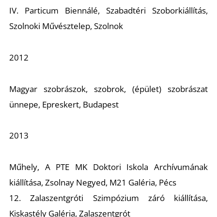
IV. Particum Biennálé, Szabadtéri Szoborkiállítás,
Ő
Szolnoki Művésztelep, Szolnok
2012
Magyar szobrászok, szobrok, (épület) szobrászat
ünnepe, Epreskert, Budapest
2013
Műhely,
A PTE MK Doktori Iskola Archívumának
kiállítása, Zsolnay Negyed, M21 Galéria, Pécs
12. Zalaszentgróti Szimpózium záró kiállítása,
Kiskastély Galéria, Zalaszentgrót