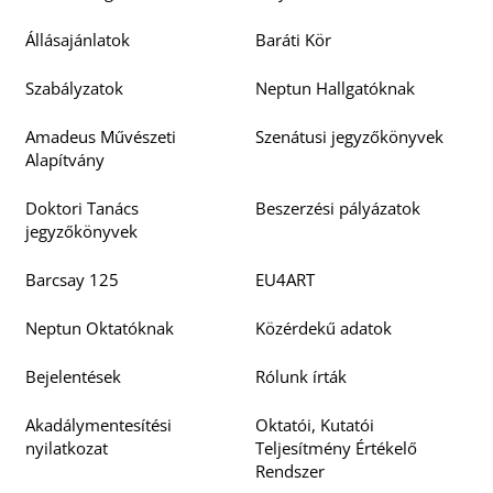
O
Állásajánlatok
Baráti Kör
Szabályzatok
Neptun Hallgatóknak
Amadeus Művészeti
Szenátusi jegyzőkönyvek
Alapítvány
K
Doktori Tanács
Beszerzési pályázatok
jegyzőkönyvek
Barcsay 125
EU4ART
Neptun Oktatóknak
Közérdekű adatok
Bejelentések
Rólunk írták
Akadálymentesítési
Oktatói, Kutatói
nyilatkozat
Teljesítmény Értékelő
Rendszer