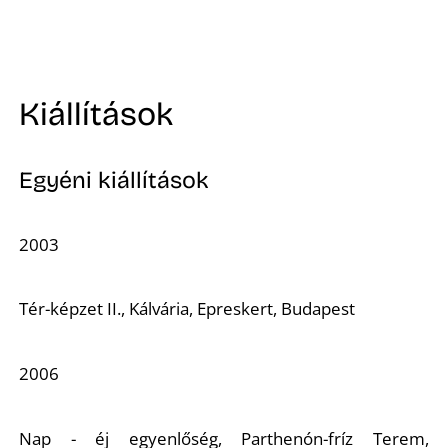
Á
Kiállítások
Egyéni kiállítások
L
2003
Tér-képzet II.,
Kálvária, Epreskert, Budapest
2006
Nap - éj egyenlőség,
Parthenón-fríz Terem,