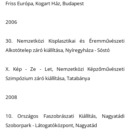
É
Friss Európa,
Kogart Ház, Budapest
2006
30. Nemzetközi Kisplasztikai és Éremművészeti
Alkotótelep záró kiállítása, Nyíregyháza - Sóstó
X.
Kép - Ze - Let,
Nemzetközi Képzőművészeti
P
Szimpózium záró kiállítása, Tatabánya
2008
10. Országos Faszobrászati Kiállítás, Nagyatádi
Szoborpark - Látogatóközpont, Nagyatád