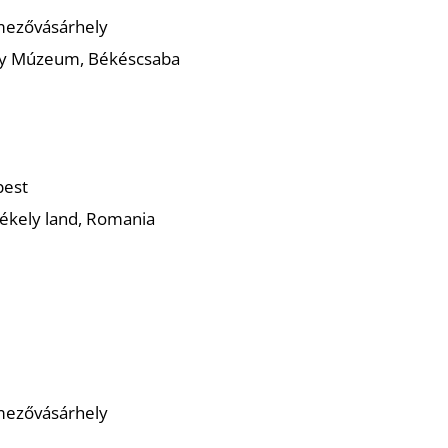
dmezővásárhely
ály Múzeum, Békéscsaba
pest
Székely land, Romania
t
dmezővásárhely