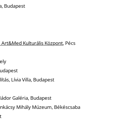
a, Budapest
 Art&Med Kulturális Központ
, Pécs
ely
Budapest
ítás, Lívia Villa, Budapest
 Nádor Galéria, Budapest
unkácsy Mihály Múzeum, Békéscsaba
t