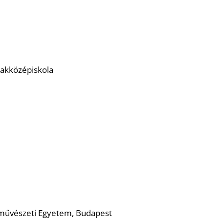
t
zakközépiskola
őművészeti Egyetem, Budapest