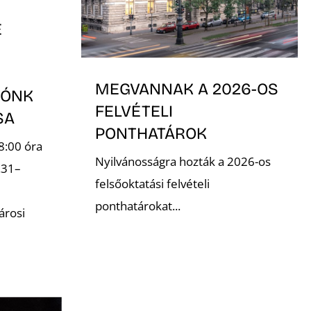
E
MEGVANNAK A 2026-OS
TÓNK
FELVÉTELI
ÁSA
PONTHATÁROK
8:00 óra
Nyilvánosságra hozták a 2026-os
.31–
felsőoktatási felvételi
ponthatárokat...
árosi