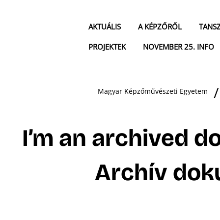
AKTUÁLIS
A KÉPZŐRŐL
TANS
PROJEKTEK
NOVEMBER 25. INFO
Magyar Képzőművészeti Egyetem
I’m an archived d
Archív do