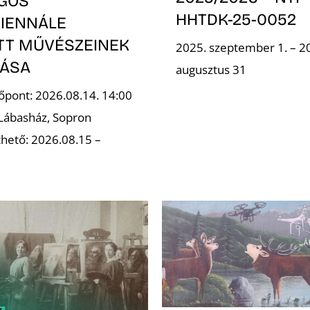
GOS
HHTDK-25-0052
IENNÁLE
OTT MŰVÉSZEINEK
2025. szeptember 1. – 2
TÁSA
augusztus 31
őpont: 2026.08.14. 14:00
 Lábasház, Sopron
hető: 2026.08.15 –