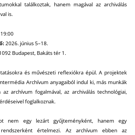
umokkal találkoztak, hanem magával az archiválás
al is.
 19:00
tő:
2026. június 5–18.
1092 Budapest, Bakáts tér 1.
kutatásokra és művészeti reflexiókra épül. A projektek
 Intermédia Archívum anyagaiból indul ki, más munkák
az archívum fogalmával, az archiválás technológiai,
érdéseivel foglalkoznak.
umot nem egy lezárt gyűjteményként, hanem egy
ó rendszerként értelmezi. Az archívum ebben az