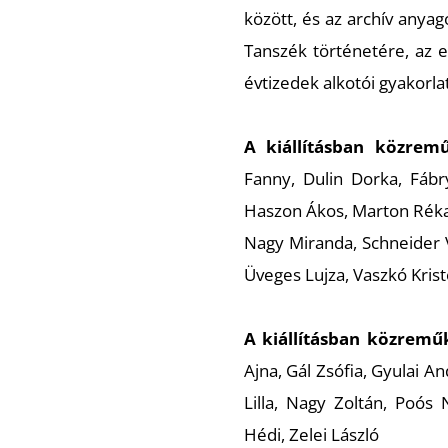
között, és az archív anya
Tanszék történetére, az 
évtizedek alkotói gyakorlat
A kiállításban közrem
Fanny, Dulin Dorka, Fábr
Haszon Ákos, Marton Réka
Nagy Miranda, Schneider V
Üveges Lujza, Vaszkó Kris
A kiállításban közremű
Ajna, Gál Zsófia, Gyulai A
Lilla, Nagy Zoltán, Poós 
Hédi, Zelei László