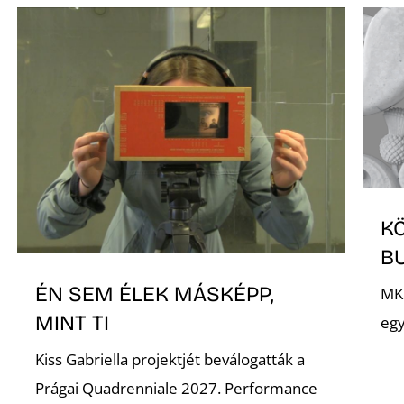
KÖ
B
ÉN SEM ÉLEK MÁSKÉPP,
MKE
MINT TI
eg
Kiss Gabriella projektjét beválogatták a
Prágai Quadrenniale 2027. Performance