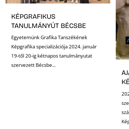
KÉPGRAFIKUS
TANULMÁNYÚT BÉCSBE
Egyetemünk Grafika Tanszékének
Képgrafika specializációja 2024. január
19-től 20-ig kétnapos tanulmányutat
szervezett Bécsbe...
AJ
K
202
sze
szá
Ké