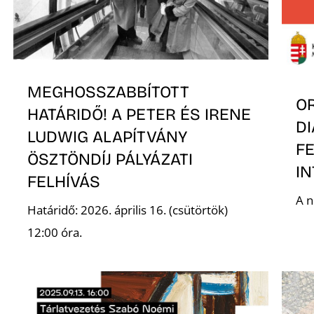
MEGHOSSZABBÍTOTT
O
HATÁRIDŐ! A PETER ÉS IRENE
DI
LUDWIG ALAPÍTVÁNY
FE
ÖSZTÖNDÍJ PÁLYÁZATI
I
FELHÍVÁS
A n
Határidő: 2026. április 16. (csütörtök)
12:00 óra.