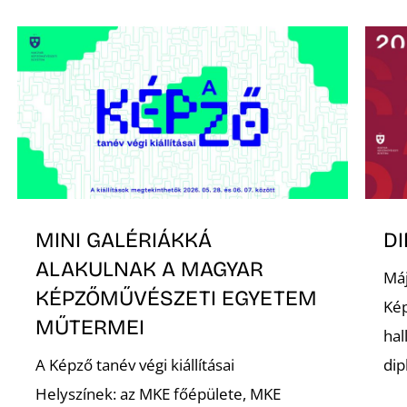
MINI GALÉRIÁKKÁ
D
ALAKULNAK A MAGYAR
Máj
KÉPZŐMŰVÉSZETI EGYETEM
Ké
MŰTERMEI
hal
A Képző tanév végi kiállításai
dip
Helyszínek: az MKE főépülete, MKE