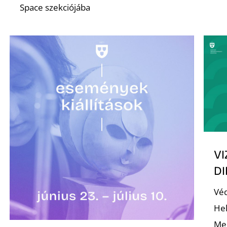
Space szekciójába
VI
D
Véd
Hel
Meg