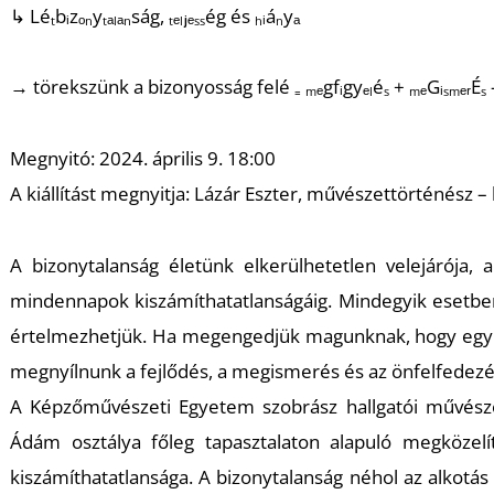
↳ Léₜbᵢzₒₙyₜₐₗₐₙság, ₜₑₗⱼₑₛₛég és ₕᵢáₙyₐ
→ törekszünk a bizonyosság felé ₌ ₘₑgfᵢgyₑₗéₛ + ₘₑGᵢₛₘₑᵣÉₛ -- ₘᵢ
Megnyitó: 2024. április 9. 18:00
A kiállítást megnyitja: Lázár Eszter, művészettörténész –
A bizonytalanság életünk elkerülhetetlen velejárója
mindennapok kiszámíthatatlanságáig. Mindegyik esetben
értelmezhetjük. Ha megengedjük magunknak, hogy egy bi
megnyílnunk a fejlődés, a megismerés és az önfelfedezé
A Képzőművészeti Egyetem szobrász hallgatói művész
Ádám osztálya főleg tapasztalaton alapuló megközelí
kiszámíthatatlansága. A bizonytalanság néhol az alkotás