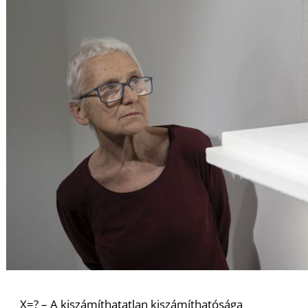
X=? – A kiszámíthatatlan kiszámíthatósága