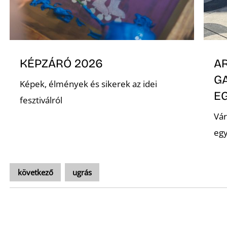
KÉPZÁRÓ 2026
AR
GA
Képek, élmények és sikerek az idei
E
fesztiválról
Vár
egy
következő
ugrás