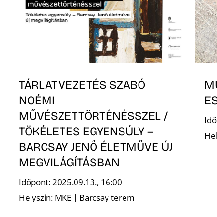
TÁRLATVEZETÉS SZABÓ
MŰ
NOÉMI
E
MŰVÉSZETTÖRTÉNÉSSZEL /
Idő
TÖKÉLETES EGYENSÚLY –
Hel
BARCSAY JENŐ ÉLETMŰVE ÚJ
MEGVILÁGÍTÁSBAN
Időpont: 2025.09.13., 16:00
Helyszín: MKE | Barcsay terem