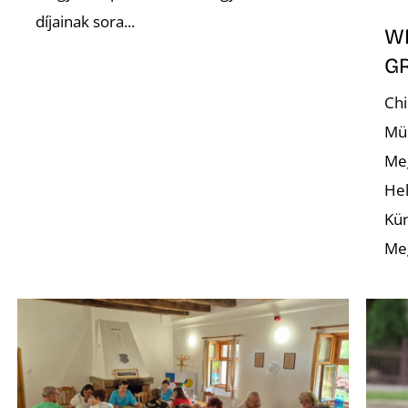
díjainak sora...
WE
G
Chi
Mü
Meg
Hel
Kü
Meg