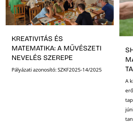
KREATIVITÁS ÉS
MATEMATIKA: A MŰVÉSZETI
S
NEVELÉS SZEREPE
M
T
Pályázati azonosító: SZKF2025-14/2025
A k
erő
tap
jún
tan