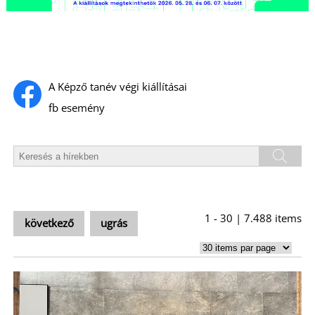
A
A Képző tanév végi kiállításai
fb esemény
1 - 30 | 7.488 items
következő
ugrás