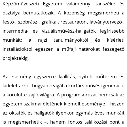
Képzőművészeti Egyetem valamennyi tanszéke és
osztálya bemutatkozik. A közönség megismerheti a
festő-, szobrász-, grafika-, restaurátor-, látványtervező-,
intermédia- és vizuálisművész-hallgatók legfrissebb
munkáit: a rajzi tanulmányoktól és kísérleti
L
installációktól egészen a műfaji határokat feszegető
projektekig.
Az esemény egyszerre kiállítás, nyitott műterem és
látlelet arról, hogyan reagál a kortárs művészgeneráció
a körülötte zajló világra. A programsorozat nemcsak az
egyetem szakmai életének kiemelt eseménye – hiszen
az oktatók és hallgatók ilyenkor egymás éves munkáit
is megismerhetik –, hanem fontos találkozási pont a