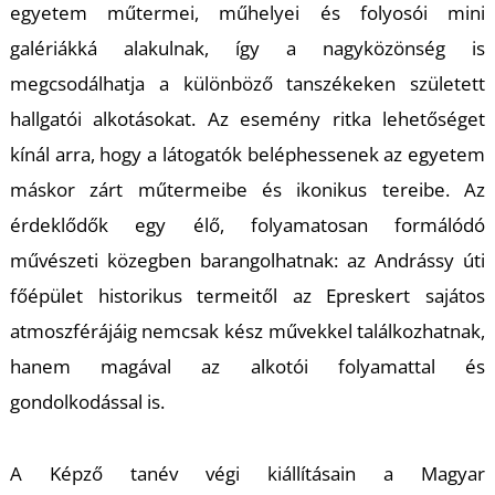
U
egyetem műtermei, műhelyei és folyosói mini
galériákká alakulnak, így a nagyközönség is
megcsodálhatja a különböző tanszékeken született
hallgatói alkotásokat. Az esemény ritka lehetőséget
kínál arra, hogy a látogatók beléphessenek az egyetem
máskor zárt műtermeibe és ikonikus tereibe. Az
érdeklődők egy élő, folyamatosan formálódó
Á
művészeti közegben barangolhatnak: az Andrássy úti
főépület historikus termeitől az Epreskert sajátos
atmoszférájáig nemcsak kész művekkel találkozhatnak,
hanem magával az alkotói folyamattal és
gondolkodással is.
A Képző tanév végi kiállításain a Magyar