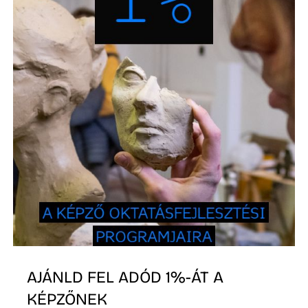
É
P
AJÁNLD FEL ADÓD 1%-ÁT A
KÉPZŐNEK