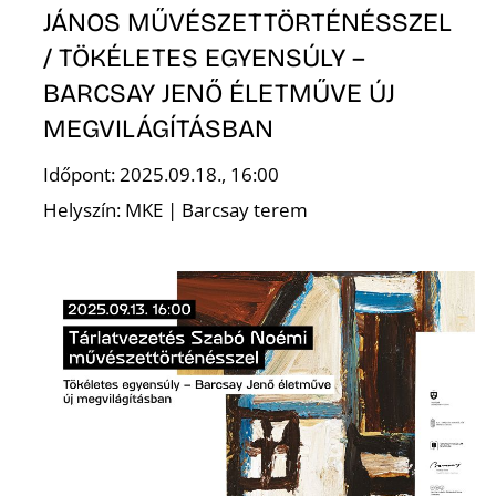
JÁNOS MŰVÉSZETTÖRTÉNÉSSZEL
/ TÖKÉLETES EGYENSÚLY –
BARCSAY JENŐ ÉLETMŰVE ÚJ
S
MEGVILÁGÍTÁSBAN
Időpont: 2025.09.18., 16:00
Helyszín: MKE | Barcsay terem