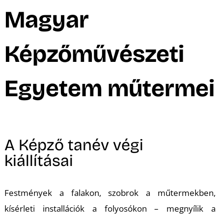
A
Magyar
Képzőművészeti
Egyetem műtermei
A Képző tanév végi
kiállításai
Festmények a falakon, szobrok a műtermekben,
kísérleti installációk a folyosókon – megnyílik a