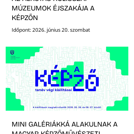
MÚZEUMOK ÉJSZAKÁJA A
R
KÉPZŐN
Időpont: 2026. június 20. szombat
MINI GALÉRIÁKKÁ ALAKULNAK A
MAGYAR KÉPZŐMŰVÉSZETI