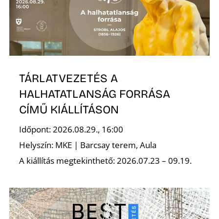
E
TÁRLATVEZETÉS A
HALHATATLANSÁG FORRÁSA
CÍMŰ KIÁLLÍTÁSON
K
Időpont: 2026.08.29., 16:00
Helyszín: MKE | Barcsay terem, Aula
A kiállítás megtekinthető: 2026.07.23 – 09.19.