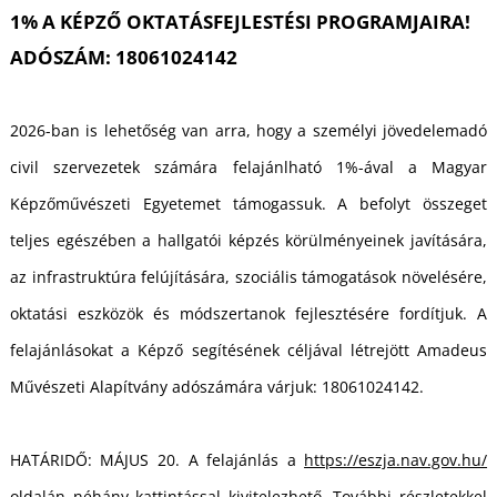
1% A KÉPZŐ OKTATÁSFEJLESTÉSI PROGRAMJAIRA!
ADÓSZÁM: 18061024142
2026-ban is lehetőség van arra, hogy a személyi jövedelemadó
civil szervezetek számára felajánlható 1%-ával a Magyar
Képzőművészeti Egyetemet támogassuk. A befolyt összeget
teljes egészében a hallgatói képzés körülményeinek javítására,
az infrastruktúra felújítására, szociális támogatások növelésére,
oktatási eszközök és módszertanok fejlesztésére fordítjuk. A
felajánlásokat a Képző segítésének céljával létrejött Amadeus
Művészeti Alapítvány adószámára várjuk: 18061024142.
HATÁRIDŐ: MÁJUS 20. A felajánlás a
https://eszja.nav.gov.hu/
oldalán néhány kattintással kivitelezhető. További részletekkel