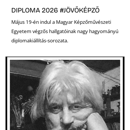
L
DIPLOMA 2026 #JÖVŐKÉPZŐ
Május 19-én indul a Magyar Képzőművészeti
Egyetem végzős hallgatóinak nagy hagyományú
diplomakiállítás-sorozata.