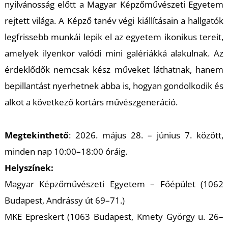
K
nyilvánosság előtt a Magyar Képzőművészeti Egyetem
rejtett világa. A Képző tanév végi kiállításain a hallgatók
legfrissebb munkái lepik el az egyetem ikonikus tereit,
amelyek ilyenkor valódi mini galériákká alakulnak. Az
érdeklődők nemcsak kész műveket láthatnak, hanem
bepillantást nyerhetnek abba is, hogyan gondolkodik és
alkot a következő kortárs művészgeneráció.
Megtekinthető
: 2026. május 28. – június 7. között,
minden nap 10:00–18:00 óráig.
Helyszínek:
Magyar Képzőművészeti Egyetem – Főépület (1062
Budapest, Andrássy út 69–71.)
MKE Epreskert (1063 Budapest, Kmety György u. 26–