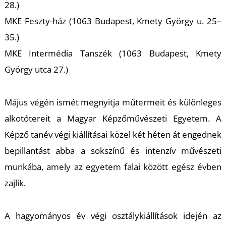
T
28.)
MKE Feszty-ház (1063 Budapest, Kmety György u. 25–
35.)
MKE Intermédia Tanszék (1063 Budapest, Kmety
György utca 27.)
Május végén ismét megnyitja műtermeit és különleges
alkotótereit a Magyar Képzőművészeti Egyetem. A
Képző tanév végi kiállításai közel két héten át engednek
bepillantást abba a sokszínű és intenzív művészeti
munkába, amely az egyetem falai között egész évben
zajlik.
A hagyományos év végi osztálykiállítások idején az