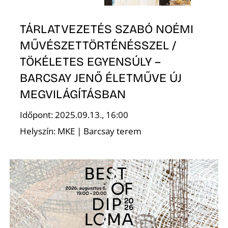
Z
TÁRLATVEZETÉS SZABÓ NOÉMI
MŰVÉSZETTÖRTÉNÉSSZEL /
TÖKÉLETES EGYENSÚLY –
BARCSAY JENŐ ÉLETMŰVE ÚJ
MEGVILÁGÍTÁSBAN
Időpont: 2025.09.13., 16:00
Helyszín: MKE | Barcsay terem