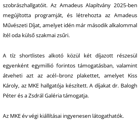
szobrászhallgatóit. Az Amadeus Alapítvány 2025-ben
S
megújította programját, és létrehozta az Amadeus
Művészeti Díjat, amelyet idén már második alkalommal
ítél oda külső szakmai zsűri.
A tíz shortlistes alkotó közül két díjazott részesül
egyenként egymillió forintos támogatásban, valamint
átveheti azt az acél–bronz plakettet, amelyet Kiss
Károly, az MKE hallgatója készített. A díjakat dr. Balogh
Péter és a Zsdrál Galéria támogatja.
Az MKE év végi kiállításai ingyenesen látogathatók.