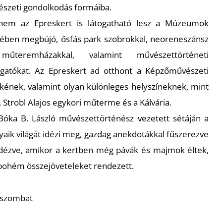
észeti gondolkodás formáiba.
nem az Epreskert is látogatható lesz a Múzeumok
ívében megbújó, ősfás park szobrokkal, neoreneszánsz
űteremházakkal, valamint művészettörténeti
ogatókat. Az Epreskert ad otthont a Képzőművészeti
ének, valamint olyan különleges helyszíneknek, mint
r, Strobl Alajos egykori műterme és a Kálvária.
óka B. László művészettörténész vezetett sétáján a
aik világát idézi meg, gazdag anekdotákkal fűszerezve
lidézve, amikor a kertben még pávák és majmok éltek,
 bohém összejöveteleket rendezett.
. szombat