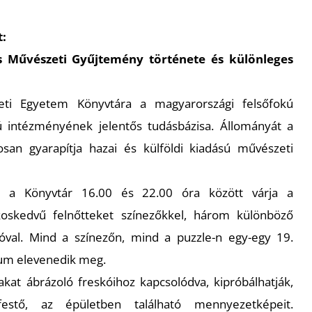
t:
s Művészeti Gyűjtemény története és különleges
ti Egyetem Könyvtára a magyarországi felsőfokú
intézményének jelentős tudásbázisa. Állományát a
san gyarapítja hazai és külföldi kiadású művészeti
 a Könyvtár 16.00 és 22.00 óra között várja a
oskedvű felnőtteket színezőkkel, három különböző
óval. Mind a színezőn, mind a puzzle-n egy-egy 19.
vum elevenedik meg.
kat ábrázoló freskóihoz kapcsolódva, kipróbálhatják,
stő, az épületben található mennyezetképeit.