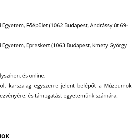
:
Egyetem, Főépület (1062 Budapest, Andrássy út 69-
 Egyetem, Epreskert (1063 Budapest, Kmety György
lyszínen, és
online
.
lt karszalag egyszerre jelent belépőt a Múzeumok
dezvényére, és támogatást egyetemünk számára.
MOK