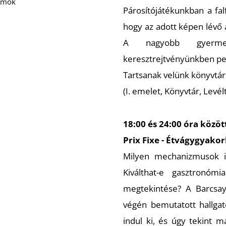
ramok
Párosítójátékunkban a fal
hogy az adott képen lévő a
A nagyobb gyermek
keresztrejtvényünkben ped
Tartsanak velünk könyvtár
(I. emelet, Könyvtár, Lev
18:00 és 24:00 óra közöt
Prix Fixe - Étvágygyakorl
Milyen mechanizmusok in
Kiválthat-e gasztronóm
megtekintése? A Barcsa
végén bemutatott hallgató
indul ki, és úgy tekint m