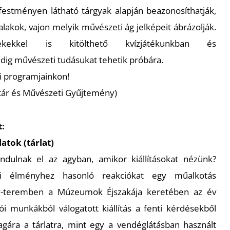
festményen látható tárgyak alapján beazonosíthatják,
lakok, vajon melyik művészeti ág jelképeit ábrázolják.
ekkel is kitölthető kvízjátékunkban és
ig művészeti tudásukat tehetik próbára.
i programjainkon!
éltár és Művészeti Gyűjtemény)
t:
atok (tárlat)
dulnak el az agyban, amikor kiállításokat nézünk?
iai élményhez hasonló reakciókat egy műalkotás
y-teremben a Múzeumok Éjszakája keretében az év
i munkákból válogatott kiállítás a fenti kérdésekből
agára a tárlatra, mint egy a vendéglátásban használt