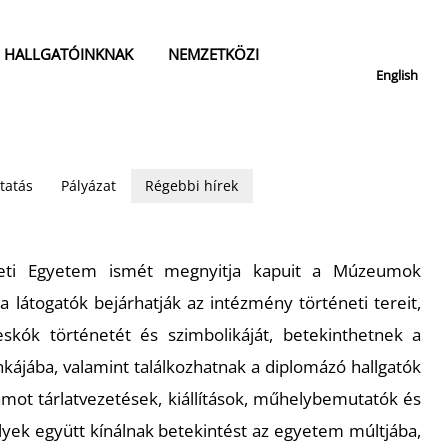
HALLGATÓINKNAK
NEMZETKÖZI
English
tatás
Pályázat
Régebbi hírek
ti Egyetem ismét megnyitja kapuit a Múzeumok
a látogatók bejárhatják az intézmény történeti tereit,
skók történetét és szimbolikáját, betekinthetnek a
ájába, valamint találkozhatnak a diplomázó hallgatók
ramot tárlatvezetések, kiállítások, műhelybemutatók és
elyek együtt kínálnak betekintést az egyetem múltjába,