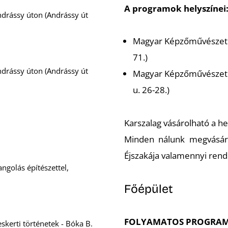
A programok helyszínei
ndrássy úton (Andrássy út
Magyar Képzőművészeti 
71.)
ndrássy úton (Andrássy út
Magyar Képzőművészeti
u. 26-28.)
Karszalag vásárolható a he
Minden nálunk megvásáro
Éjszakája valamennyi ren
ngolás építészettel,
Főépület
FOLYAMATOS PROGRA
kerti történetek - Bóka B.