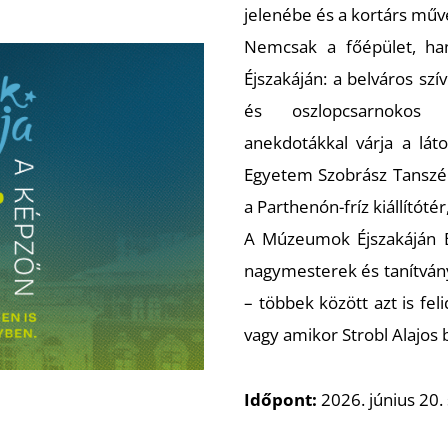
jelenébe és a kortárs műv
Nemcsak a főépület, ha
Éjszakáján: a belváros sz
és oszlopcsarnokos m
anekdotákkal várja a lát
Egyetem Szobrász Tanszék
a Parthenón-fríz kiállítóté
A Múzeumok Éjszakáján B
nagymesterek és tanítvány
– többek között azt is fe
vagy amikor Strobl Alajos
Időpont:
2026. június 20