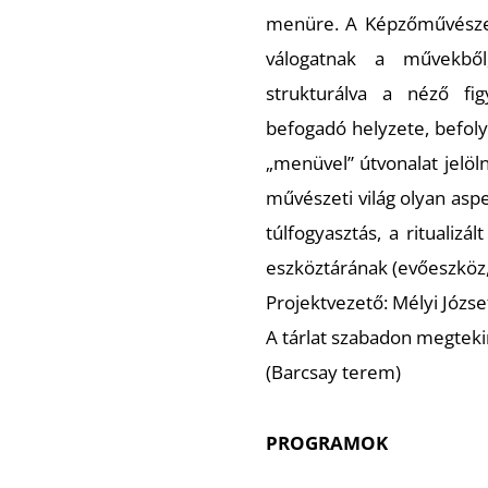
menüre. A Képzőművészet-
válogatnak a művekből
strukturálva a néző fig
befogadó helyzete, befoly
„menüvel” útvonalat jelöln
művészeti világ olyan aspe
túlfogyasztás, a ritualizá
eszköztárának (evőeszköz,
Projektvezető: Mélyi Józse
A tárlat szabadon megteki
(Barcsay terem)
PROGRAMOK