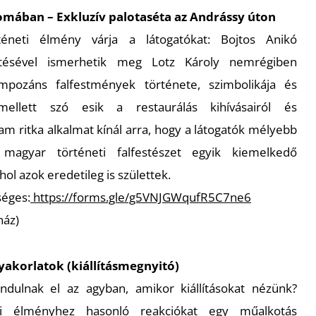
omában – Exkluzív palotaséta az Andrássy úton
téneti élmény várja a látogatókat: Bojtos Anikó
etésével ismerhetik meg Lotz Károly nemrégiben
 impozáns falfestmények története, szimbolikája és
 mellett szó esik a restaurálás kihívásairól és
am ritka alkalmat kínál arra, hogy a látogatók mélyebb
magyar történeti falfestészet egyik kiemelkedő
hol azok eredetileg is születtek.
séges:
https://forms.gle/g5VNJGWqufR5C7ne6
ház)
gyakorlatok (kiállításmegnyitó)
dulnak el az agyban, amikor kiállításokat nézünk?
iai élményhez hasonló reakciókat egy műalkotás