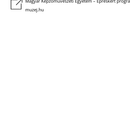
Magyar Képzőművészeti Egyetem – Epreskert prog
muzej.hu