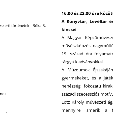
16:00 és 22:00 óra közöt
A Könyvtár, Levéltár é
kerti történetek - Bóka B.
kincsei
A Magyar Képzőművésze
művészképzés nagymúltú 
19. század óta folyamato
tárgyú kiadványokkal.
A Múzeumok Éjszakáján
gyermekeket, és a játék
nehézségi fokozatú kirak
amok
századi szecessziós motí
Lotz Károly művészeti ága
mennyire ismerik a fe