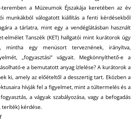
y-teremben a Múzeumok Éjszakája keretében az év
i munkákból válogatott kiállítás a fenti kérdésekből
agára a tárlatra, mint egy a vendéglátásban használt
elmélet Tanszék (KET) hallgatói mint kurátorok úgy
, mintha egy menüsort terveznének, irányítva,
yelmét, „fogyasztási” vágyait. Megkönnyíthető-e a
ásolható-e a bemutatott anyag ízlelése? A kurátorok a
ek ki, amely az előételtől a desszertig tart. Eközben a
ktusaira hívják fel a figyelmet, mint a túltermelés és a
lt fogyasztás, a vágyak szabályozása, vagy a befogadás
 teríték) kérdése.
f