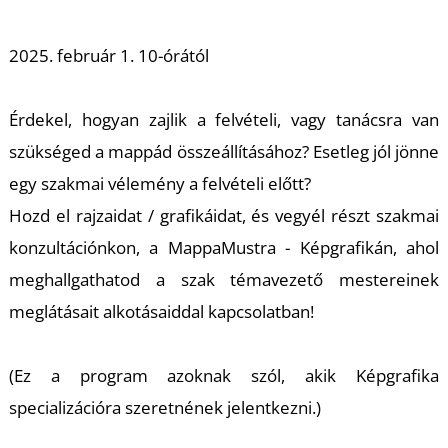
A
2025. február 1. 10-órától
Érdekel, hogyan zajlik a felvételi, vagy tanácsra van
szükséged a mappád összeállításához? Esetleg jól jönne
egy szakmai vélemény a felvételi előtt?
Hozd el rajzaidat / grafikáidat, és vegyél részt szakmai
konzultációnkon, a MappaMustra - Képgrafikán, ahol
meghallgathatod a szak témavezető mestereinek
meglátásait alkotásaiddal kapcsolatban!
(Ez a program azoknak szól, akik Képgrafika
specializációra szeretnének jelentkezni.)