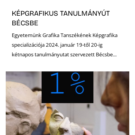
U
KÉPGRAFIKUS TANULMÁNYÚT
BÉCSBE
Egyetemünk Grafika Tanszékének Képgrafika
specializációja 2024. január 19-től 20-ig
kétnapos tanulmányutat szervezett Bécsbe...
Á