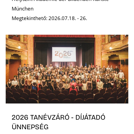
München
Megtekinthető: 2026.07.18. - 26.
S
2026 TANÉVZÁRÓ - DÍJÁTADÓ
ÜNNEPSÉG