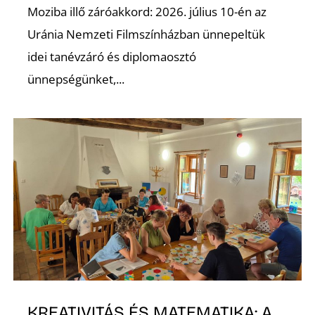
Moziba illő záróakkord: 2026. július 10-én az
Z
Uránia Nemzeti Filmszínházban ünnepeltük
idei tanévzáró és diplomaosztó
ünnepségünket,...
KREATIVITÁS ÉS MATEMATIKA: A