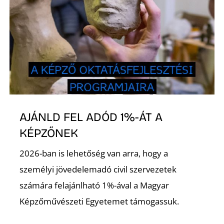
L
AJÁNLD FEL ADÓD 1%-ÁT A
KÉPZŐNEK
2026-ban is lehetőség van arra, hogy a
személyi jövedelemadó civil szervezetek
számára felajánlható 1%-ával a Magyar
Képzőművészeti Egyetemet támogassuk.