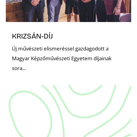
T
KRIZSÁN-DÍJ
Új művészeti elismeréssel gazdagodott a
Magyar Képzőművészeti Egyetem díjainak
A
sora...