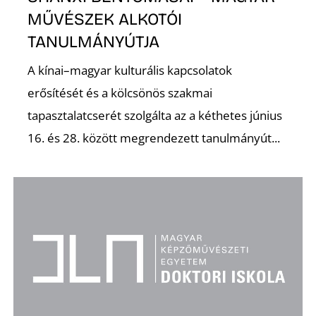
K
MŰVÉSZEK ALKOTÓI
TANULMÁNYÚTJA
A kínai–magyar kulturális kapcsolatok
erősítését és a kölcsönös szakmai
tapasztalatcserét szolgálta az a kéthetes június
16. és 28. között megrendezett tanulmányút...