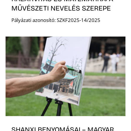
É
MŰVÉSZETI NEVELÉS SZEREPE
Pályázati azonosító: SZKF2025-14/2025
SHANXI BENYOMÁSAI – MAGYAR