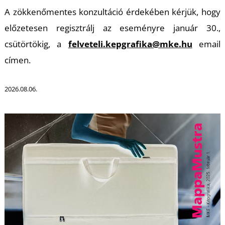
K
A zökkenőmentes konzultáció érdekében kérjük, hogy
előzetesen regisztrálj az eseményre január 30.,
csütörtökig, a
felveteli.kepgrafika@mke.hu
email
címen.
2026.08.06.