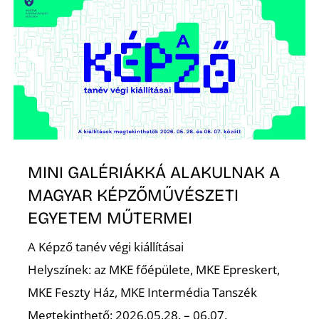
S
MINI GALÉRIÁKKÁ ALAKULNAK A
MAGYAR KÉPZŐMŰVÉSZETI
EGYETEM MŰTERMEI
A Képző tanév végi kiállításai
Helyszínek: az MKE főépülete, MKE Epreskert,
MKE Feszty Ház, MKE Intermédia Tanszék
Megtekinthető: 2026.05.28. – 06.07.