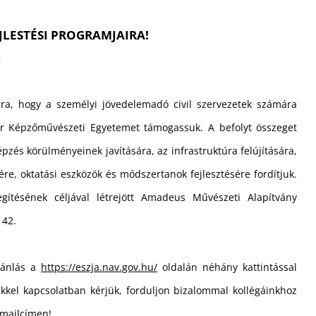
JLESTÉSI PROGRAMJAIRA!
2
ra, hogy a személyi jövedelemadó civil szervezetek számára
ar Képzőművészeti Egyetemet támogassuk. A befolyt összeget
épzés körülményeinek javítására, az infrastruktúra felújítására,
re, oktatási eszközök és módszertanok fejlesztésére fordítjuk.
gítésének céljával létrejött Amadeus Művészeti Alapítvány
142.
jánlás a
https://eszja.nav.gov.hu/
oldalán néhány kattintással
tekkel kapcsolatban kérjük, forduljon bizalommal kollégáinkhoz
mailcímen!