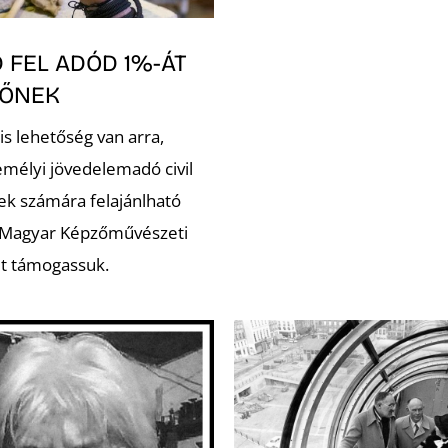
 FEL ADÓD 1%-ÁT
ZŐNEK
is lehetőség van arra,
emélyi jövedelemadó civil
ek számára felajánlható
 Magyar Képzőművészeti
t támogassuk.