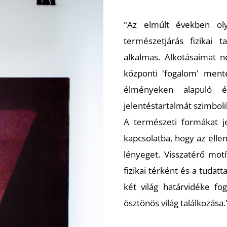
"Az elmúlt években oly
természetjárás fizikai t
alkalmas. Alkotásaimat 
központi 'fogalom' ment
élményeken alapuló é
jelentéstartalmát szimboli
A természeti formákat je
kapcsolatba, hogy az ell
lényeget. Visszatérő mo
fizikai térként és a tudat
két világ határvidéke fo
ösztönös világ találkozása.