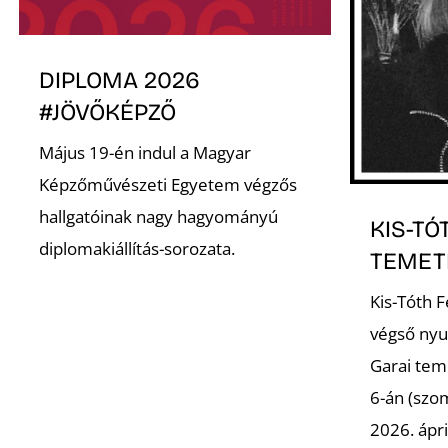
DIPLOMA 2026
#JÖVŐKÉPZŐ
Május 19-én indul a Magyar
Képzőművészeti Egyetem végzős
hallgatóinak nagy hagyományú
KIS-TÓ
diplomakiállítás-sorozata.
TEMET
Kis-Tóth 
végső nyu
Garai tem
6-án (szo
2026. ápri