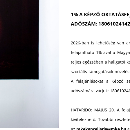
1% A KÉPZŐ OKTATÁSFE
ADÓSZÁM: 1806102414
2026-ban is lehetőség van ar
felajánlható 1%-ával a Magy
teljes egészében a hallgatói k
szociális támogatások növelésé
A felajánlásokat a Képző se
adószámára várjuk: 18061024
HATÁRIDŐ: MÁJUS 20. A fela
kivitelezhető. További részle
az
mkekancellaria@mke.hu
e