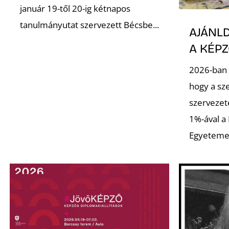
január 19-től 20-ig kétnapos
tanulmányutat szervezett Bécsbe...
AJÁNLD
A KÉP
2026-ban 
hogy a sz
szervezet
1%-ával a
Egyeteme