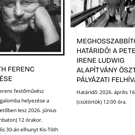
MEGHOSSZABBÍT
HATÁRIDŐ! A PET
IRENE LUDWIG
TH FERENC
ALAPÍTVÁNY ÖSZ
ÉSE
PÁLYÁZATI FELHÍ
Ferenc festőművész
Határidő: 2026. április 16
galomba helyezése a
(csütörtök) 12:00 óra.
etőben lesz 2026. június
mbaton) 12 órakor.
lis 30-án elhunyt Kis-Tóth