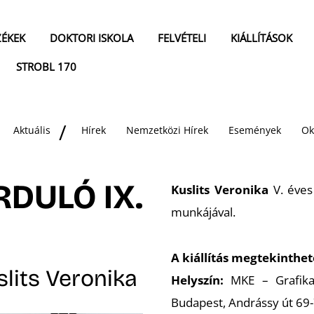
ZÉKEK
DOKTORI ISKOLA
FELVÉTELI
KIÁLLÍTÁSOK
STROBL 170
Aktuális
Hírek
Nemzetközi Hírek
Események
Ok
RDULÓ IX.
Kuslits Veronika
V. éves
munkájával.
A kiállítás megtekinthe
slits Veronika
Helyszín:
MKE – Grafika
Budapest, Andrássy út 69-