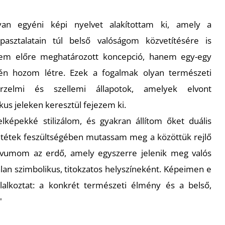
an egyéni képi nyelvet alakítottam ki, amely a
apasztalatain túl belső valóságom közvetítésére is
nem előre meghatározott koncepció, hanem egy-egy
én hozom létre. Ezek a fogalmak olyan természeti
rzelmi és szellemi állapotok, amelyek elvont
kus jeleken keresztül fejezem ki.
lképekké stilizálom, és gyakran állítom őket duális
entétek feszültségében mutassam meg a közöttük rejlő
tívumom az erdő, amely egyszerre jelenik meg valós
talan szimbolikus, titokzatos helyszíneként. Képeimen e
glalkoztat: a konkrét természeti élmény és a belső,
"