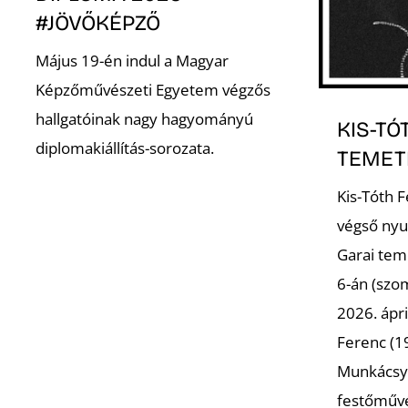
#JÖVŐKÉPZŐ
Május 19-én indul a Magyar
Képzőművészeti Egyetem végzős
hallgatóinak nagy hagyományú
KIS-TÓ
diplomakiállítás-sorozata.
TEMET
Kis-Tóth 
végső nyu
Garai tem
6-án (szo
2026. ápri
Ferenc (19
Munkácsy 
festőműv