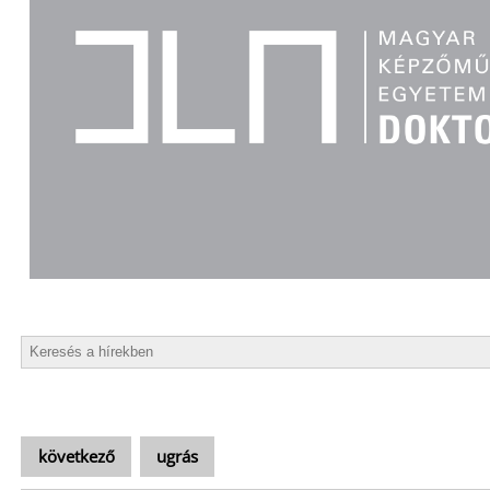
következő
ugrás