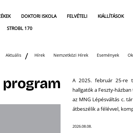
ZÉKEK
DOKTORI ISKOLA
FELVÉTELI
KIÁLLÍTÁSOK
STROBL 170
Aktuális
Hírek
Nemzetközi Hírek
Események
Ok
a program
A 2025. február 25-re t
hallgatók a Feszty-házban 
az MNG Lépésváltás c. tá
átbeszélik a félévvel, komp
2026.08.08.