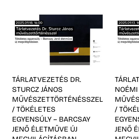
TÁRLATVEZETÉS DR.
TÁRLA
STURCZ JÁNOS
NOÉMI
MŰVÉSZETTÖRTÉNÉSSZEL
MŰVÉS
/ TÖKÉLETES
/ TÖKÉ
EGYENSÚLY – BARCSAY
EGYEN
JENŐ ÉLETMŰVE ÚJ
JENŐ 
MEGVILÁGÍTÁSBAN
MEGVI