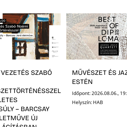
TVEZETÉS SZABÓ
MŰVÉSZET ÉS JA
ESTÉN
ZETTÖRTÉNÉSSZEL
Időpont: 2026.08.06., 19
LETES
Helyszín: HAB
SÚLY – BARCSAY
ÉLETMŰVE ÚJ
LÁGÍTÁSBAN