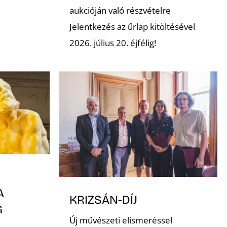
aukcióján való részvételre
Jelentkezés az űrlap kitöltésével
2026. július 20. éjfélig!
A
KRIZSÁN-DÍJ
G
Új művészeti elismeréssel