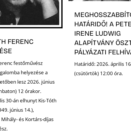
MEGHOSSZABBÍT
HATÁRIDŐ! A PET
IRENE LUDWIG
TH FERENC
ALAPÍTVÁNY ÖSZ
ÉSE
PÁLYÁZATI FELHÍ
Ferenc festőművész
Határidő: 2026. április 16
galomba helyezése a
(csütörtök) 12:00 óra.
etőben lesz 2026. június
mbaton) 12 órakor.
lis 30-án elhunyt Kis-Tóth
49. június 14.),
Mihály- és Kortárs-díjas
ész.