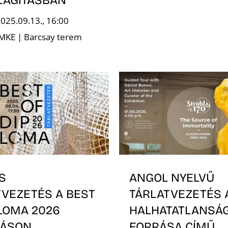
2025.09.13., 16:00
 MKE | Barcsay terem
S
ANGOL NYELVŰ
TVEZETÉS A BEST
TÁRLATVEZETÉS 
PLOMA 2026
HALHATATLANSÁ
TÁSON
FORRÁSA CÍMŰ