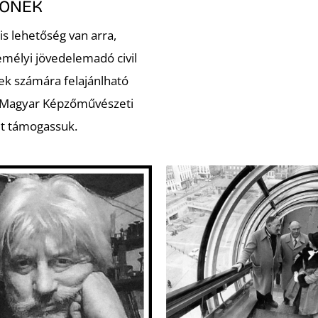
ZŐNEK
is lehetőség van arra,
emélyi jövedelemadó civil
ek számára felajánlható
 Magyar Képzőművészeti
t támogassuk.