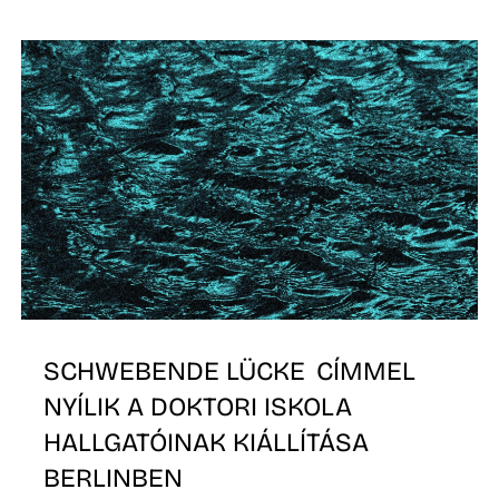
K
SCHWEBENDE LÜCKE CÍMMEL
NYÍLIK A DOKTORI ISKOLA
HALLGATÓINAK KIÁLLÍTÁSA
BERLINBEN