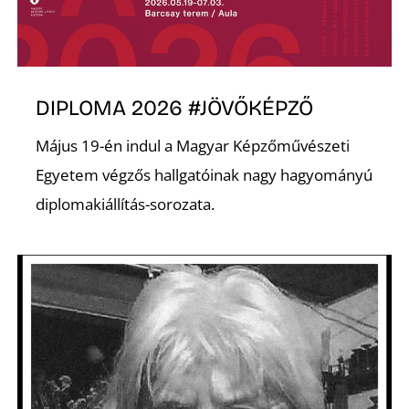
A
DIPLOMA 2026 #JÖVŐKÉPZŐ
Május 19-én indul a Magyar Képzőművészeti
Egyetem végzős hallgatóinak nagy hagyományú
diplomakiállítás-sorozata.