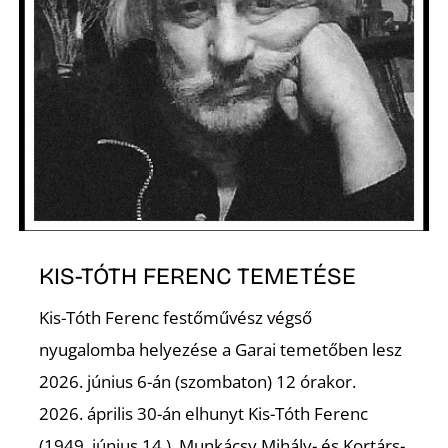
K
KIS-TÓTH FERENC TEMETÉSE
Kis-Tóth Ferenc festőművész végső
nyugalomba helyezése a Garai temetőben lesz
2026. június 6-án (szombaton) 12 órakor.
2026. április 30-án elhunyt Kis-Tóth Ferenc
(1949. június 14.), Munkácsy Mihály- és Kortárs-