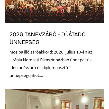
K
2026 TANÉVZÁRÓ - DÍJÁTADÓ
ÜNNEPSÉG
Moziba illő záróakkord: 2026. július 10-én az
Uránia Nemzeti Filmszínházban ünnepeltük
idei tanévzáró és diplomaosztó
ünnepségünket,...