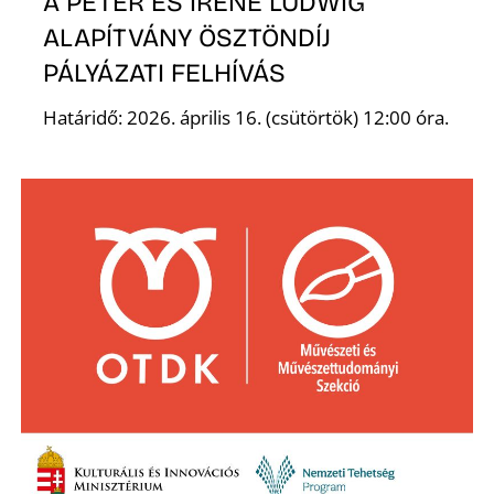
A PETER ÉS IRENE LUDWIG
ALAPÍTVÁNY ÖSZTÖNDÍJ
PÁLYÁZATI FELHÍVÁS
Határidő: 2026. április 16. (csütörtök) 12:00 óra.
Z