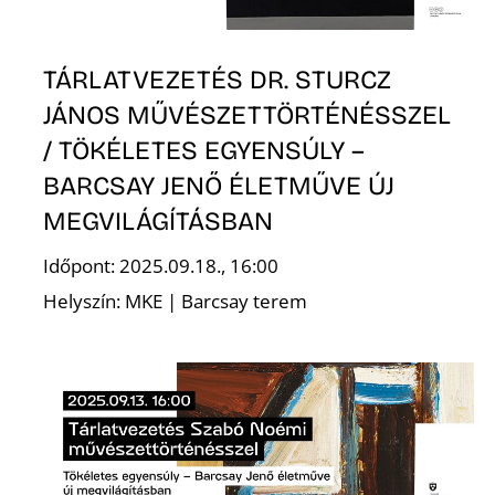
R
TÁRLATVEZETÉS DR. STURCZ
JÁNOS MŰVÉSZETTÖRTÉNÉSSZEL
/ TÖKÉLETES EGYENSÚLY –
BARCSAY JENŐ ÉLETMŰVE ÚJ
MEGVILÁGÍTÁSBAN
Időpont: 2025.09.18., 16:00
Helyszín: MKE | Barcsay terem