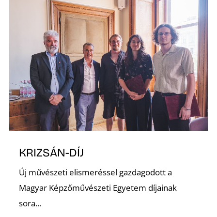
S
KRIZSÁN-DÍJ
Új művészeti elismeréssel gazdagodott a
Magyar Képzőművészeti Egyetem díjainak
sora...