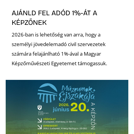
S
AJÁNLD FEL ADÓD 1%-ÁT A
KÉPZŐNEK
2026-ban is lehetőség van arra, hogy a
személyi jövedelemadó civil szervezetek
számára felajánlható 1%-ával a Magyar
Képzőművészeti Egyetemet támogassuk.