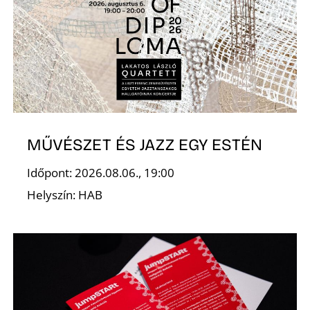
L
MŰVÉSZET ÉS JAZZ EGY ESTÉN
Időpont: 2026.08.06., 19:00
Helyszín: HAB