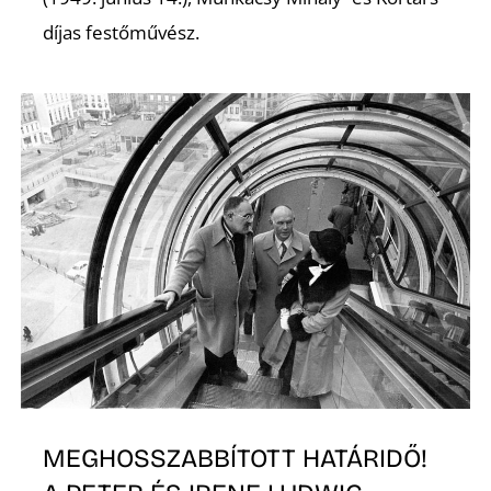
É
díjas festőművész.
P
MEGHOSSZABBÍTOTT HATÁRIDŐ!