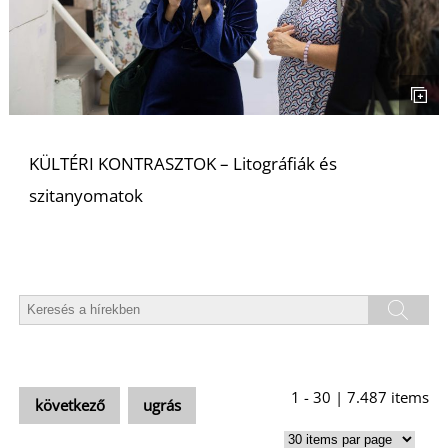
U
KÜLTÉRI KONTRASZTOK – Litográfiák és
szitanyomatok
Á
1 - 30 | 7.487 items
következő
ugrás