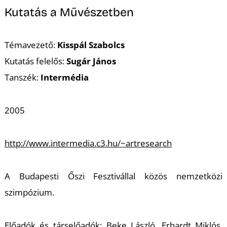
Kutatás a Művészetben
Témavezető:
Kisspál Szabolcs
Kutatás felelős:
Sugár János
Tanszék:
Intermédia
2005
http://www.intermedia.c3.hu/~artresearch
A Budapesti Őszi Fesztivállal közös nemzetközi
szimpózium.
Előadók és társelőadók: Beke László, Erhardt Miklós,