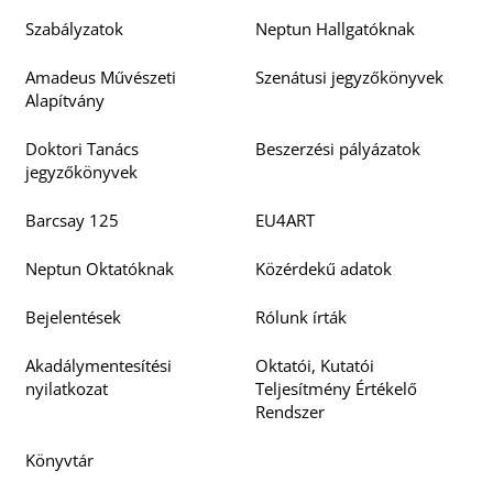
Szabályzatok
Neptun Hallgatóknak
Amadeus Művészeti
Szenátusi jegyzőkönyvek
Alapítvány
Doktori Tanács
Beszerzési pályázatok
jegyzőkönyvek
Barcsay 125
EU4ART
Neptun Oktatóknak
Közérdekű adatok
Bejelentések
Rólunk írták
Akadálymentesítési
Oktatói, Kutatói
nyilatkozat
Teljesítmény Értékelő
Rendszer
Könyvtár