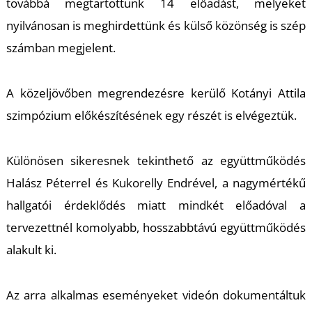
továbbá megtartottunk 14 előadást, melyeket
nyilvánosan is meghirdettünk és külső közönség is szép
számban megjelent.
A közeljövőben megrendezésre kerülő Kotányi Attila
szimpózium előkészítésének egy részét is elvégeztük.
Különösen sikeresnek tekinthető az együttműködés
Halász Péterrel és Kukorelly Endrével, a nagymértékű
hallgatói érdeklődés miatt mindkét előadóval a
tervezettnél komolyabb, hosszabbtávú együttműködés
alakult ki.
Az arra alkalmas eseményeket videón dokumentáltuk