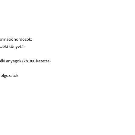
formációhordozók:
széki könyvtár
éki anyagok (kb.300 kazetta)
dolgozatok