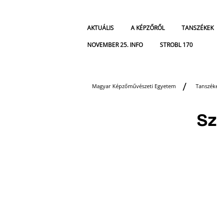
AKTUÁLIS
A KÉPZŐRŐL
TANSZÉKEK
NOVEMBER 25. INFO
STROBL 170
Magyar Képzőművészeti Egyetem
Tanszék
Sz