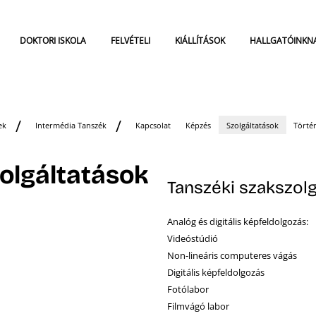
DOKTORI ISKOLA
FELVÉTELI
KIÁLLÍTÁSOK
HALLGATÓINKN
ek
Intermédia Tanszék
Kapcsolat
Képzés
Szolgáltatások
Törté
olgáltatások
Tanszéki szakszolg
Analóg és digitális képfeldolgozás:
Videóstúdió
Non-lineáris computeres vágás
Digitális képfeldolgozás
Fotólabor
Filmvágó labor