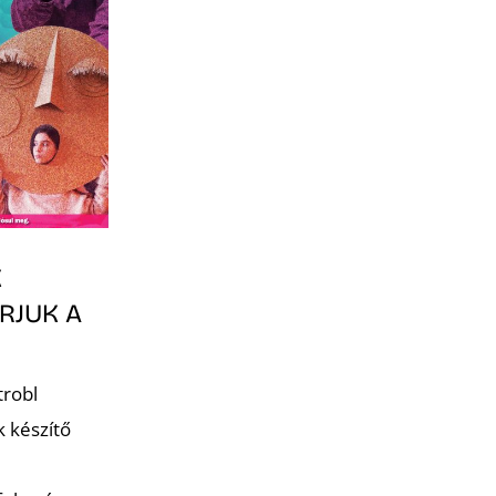
K
RJUK A
trobl
 készítő