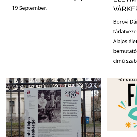
19 September.
VÁRKE
Borovi Dá
tárlatveze
Alajos él
bemutató
című szaba