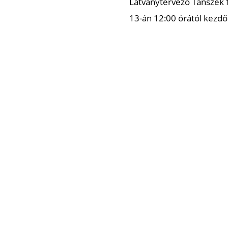
Látványtervező Tanszék 
13-án 12:00 órától kezd
édia
Elérhetőség
Baráti Kör
ook
Amadeus Művészeti
Alapítvány
gram