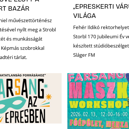
„EPRESKERTI VÁR
RT BAZÁR
VILÁGA
niel művészettörténész
Fehér Ildikó rektorhelyet
tésével nyílt meg a Strobl
Storbl 170 Jubileumi Év v
etét és munkásságát
készített stúdióbeszélget
 Képmás szobrokkal
Sláger FM
dtéri tárlat.