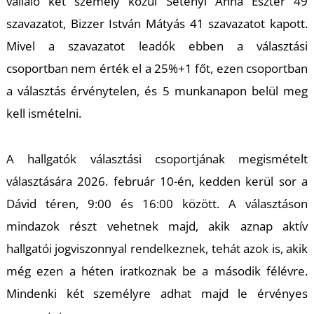
vállaló két személy közül Setényi Anna Eszter 49
szavazatot, Bizzer István Mátyás 41 szavazatot kapott.
Mivel a szavazatot leadók ebben a választási
csoportban nem érték el a 25%+1 főt, ezen csoportban
a választás érvénytelen, és 5 munkanapon belül meg
kell ismételni.
A hallgatók választási csoportjának megismételt
választására 2026. február 10-én, kedden kerül sor a
Dávid téren, 9:00 és 16:00 között. A választáson
mindazok részt vehetnek majd, akik aznap aktív
hallgatói jogviszonnyal rendelkeznek, tehát azok is, akik
még ezen a héten iratkoznak be a második félévre.
Mindenki két személyre adhat majd le érvényes