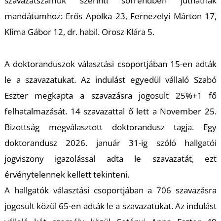
szavazatszámuk szerinti sorrendben juthatnak
mandátumhoz: Erős Apolka 23, Fernezelyi Márton 17,
Klima Gábor 12, dr. habil. Orosz Klára 5.
A doktoranduszok választási csoportjában 15-en adták
le a szavazatukat. Az indulást egyedül vállaló Szabó
Eszter megkapta a szavazásra jogosult 25%+1 fő
felhatalmazását. 14 szavazattal ő lett a November 25.
Bizottság megválasztott doktorandusz tagja. Egy
doktorandusz 2026. január 31-ig szóló hallgatói
jogviszony igazolással adta le szavazatát, ezt
érvénytelennek kellett tekinteni.
A hallgatók választási csoportjában a 706 szavazásra
jogosult közül 65-en adták le a szavazatukat. Az indulást