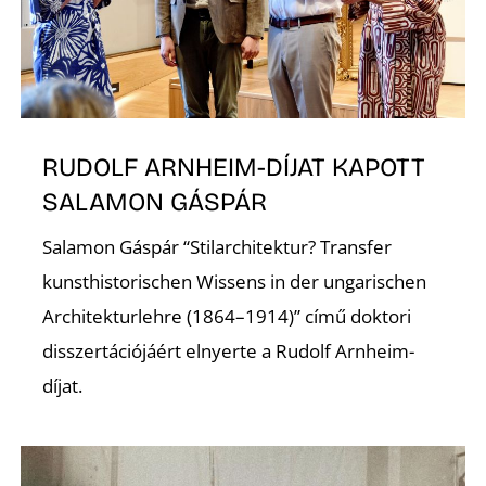
É
RUDOLF ARNHEIM-DÍJAT KAPOTT
SALAMON GÁSPÁR
P
Salamon Gáspár “Stilarchitektur? Transfer
kunsthistorischen Wissens in der ungarischen
Architekturlehre (1864–1914)” című doktori
disszertációjáért elnyerte a Rudolf Arnheim-
díjat.