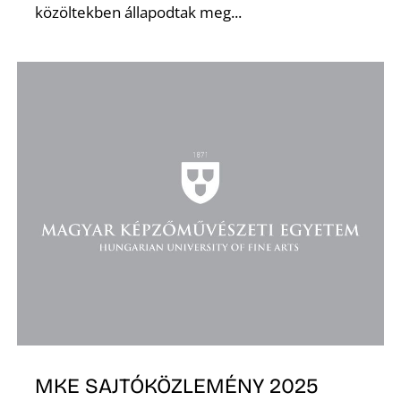
közöltekben állapodtak meg...
K
MKE SAJTÓKÖZLEMÉNY 2025