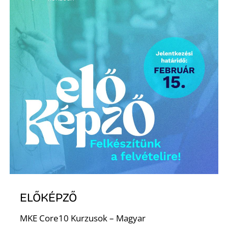
E
K
ELŐKÉPZŐ
MKE Core10 Kurzusok – Magyar