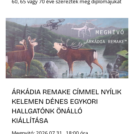
60, 65 vagy 70 éve szerezték meg diplomájukat
Ő
ÁRKÁDIA REMAKE CÍMMEL NYÍLIK
KELEMEN DÉNES EGYKORI
HALLGATÓNK ÖNÁLLÓ
KIÁLLÍTÁSA
Megnyitó: 2026.07.31., 18:00 óra