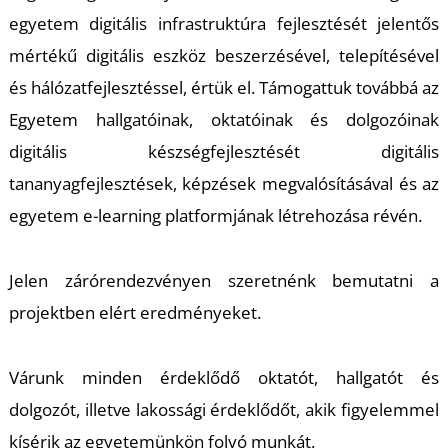
K
egyetem digitális infrastruktúra fejlesztését jelentős
mértékű digitális eszköz beszerzésével, telepítésével
és hálózatfejlesztéssel, értük el. Támogattuk továbbá az
Egyetem hallgatóinak, oktatóinak és dolgozóinak
digitális készségfejlesztését digitális
tananyagfejlesztések, képzések megvalósításával és az
egyetem e-learning platformjának létrehozása révén.
Jelen zárórendezvényen szeretnénk bemutatni a
projektben elért eredményeket.
Várunk minden érdeklődő oktatót, hallgatót és
dolgozót, illetve lakossági érdeklődőt, akik figyelemmel
kísérik az egyetemünkön folyó munkát.