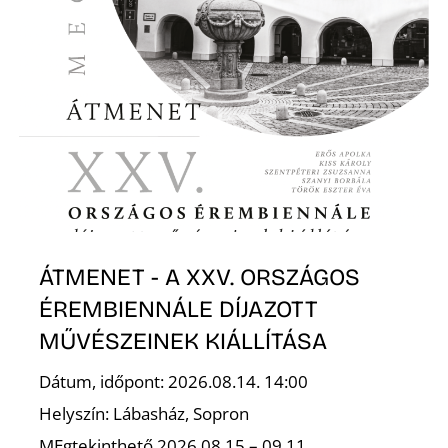
S
ÁTMENET - A XXV. ORSZÁGOS
ÉREMBIENNÁLE DÍJAZOTT
MŰVÉSZEINEK KIÁLLÍTÁSA
Dátum, időpont: 2026.08.14. 14:00
Helyszín: Lábasház, Sopron
MEgtekinthető 2026.08.15 – 09.11.