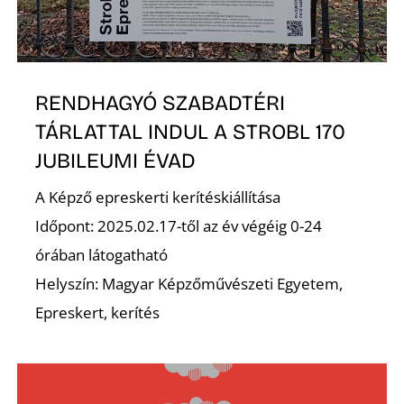
É
RENDHAGYÓ SZABADTÉRI
TÁRLATTAL INDUL A STROBL 170
JUBILEUMI ÉVAD
A Képző epreskerti kerítéskiállítása
Időpont: 2025.02.17-től az év végéig 0-24
órában látogatható
Helyszín: Magyar Képzőművészeti Egyetem,
Epreskert, kerítés