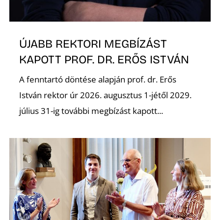
K
ÚJABB REKTORI MEGBÍZÁST
KAPOTT PROF. DR. ERŐS ISTVÁN
A fenntartó döntése alapján prof. dr. Erős
István rektor úr 2026. augusztus 1-jétől 2029.
július 31-ig további megbízást kapott...