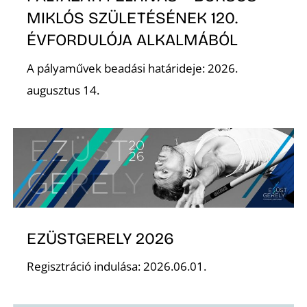
E
MIKLÓS SZÜLETÉSÉNEK 120.
ÉVFORDULÓJA ALKALMÁBÓL
A pályaművek beadási határideje: 2026.
augusztus 14.
K
EZÜSTGERELY 2026
Regisztráció indulása: 2026.06.01.