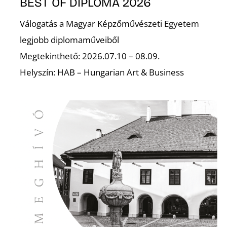
É
BEST OF DIPLOMA 2026
Válogatás a Magyar Képzőművészeti Egyetem
legjobb diplomaműveiből
Megtekinthető: 2026.07.10 – 08.09.
Helyszín: HAB – Hungarian Art & Business
P