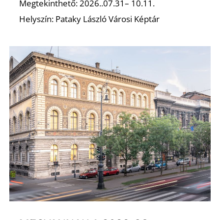
T
Megtekinthető: 2026..07.31– 10.11.
Helyszín: Pataky László Városi Képtár
A