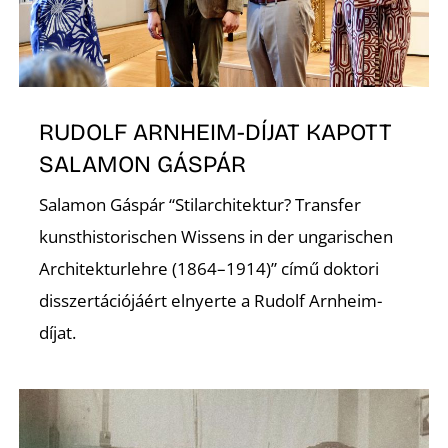
L
RUDOLF ARNHEIM-DÍJAT KAPOTT
SALAMON GÁSPÁR
Salamon Gáspár “Stilarchitektur? Transfer
kunsthistorischen Wissens in der ungarischen
Architekturlehre (1864–1914)” című doktori
disszertációjáért elnyerte a Rudolf Arnheim-
díjat.