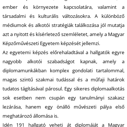
U
ember és környezete kapcsolatára, valamint a
társadalmi és kulturális változásokra. A különböző
médiumok és alkotói stratégiák találkozása jól mutatja
azt a nyitott és kísérletező szemléletet, amely a Magyar
Képzőművészeti Egyetem képzését jellemzi.
Az egyetemi képzés előrehaladtával a hallgatók egyre
Á
nagyobb alkotói szabadságot kapnak, amely a
diplomamunkákban komplex gondolati tartalommal,
magas szintű szakmai tudással és a műfaji határok
tudatos tágításával párosul. Egy sikeres diplomaalkotás
sok esetben nem csupán egy tanulmányi szakasz
lezárása, hanem egy önálló művészeti pálya első
meghatározó állomása is.
Idén 191 hallgató veheti át diplomáját a Magyar