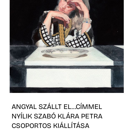
É
ANGYAL SZÁLLT EL…CÍMMEL
NYÍLIK SZABÓ KLÁRA PETRA
CSOPORTOS KIÁLLÍTÁSA