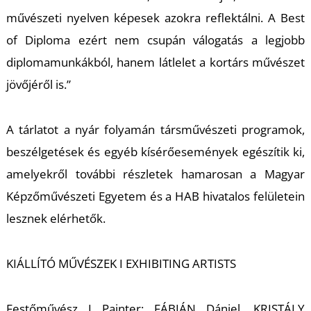
művészeti nyelven képesek azokra reflektálni. A Best
of Diploma ezért nem csupán válogatás a legjobb
diplomamunkákból, hanem látlelet a kortárs művészet
I
jövőjéről is.”
A tárlatot a nyár folyamán társművészeti programok,
beszélgetések és egyéb kísérőesemények egészítik ki,
amelyekről további részletek hamarosan a Magyar
Képzőművészeti Egyetem és a HAB hivatalos felületein
lesznek elérhetők.
KIÁLLÍTÓ MŰVÉSZEK I EXHIBITING ARTISTS
Festőművész I Painter: FÁBIÁN Dániel, KRISTÁLY