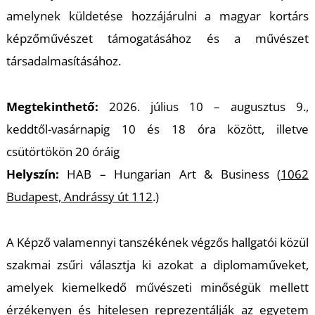
K
amelynek küldetése hozzájárulni a magyar kortárs
képzőművészet támogatásához és a művészet
társadalmasításához.
Megtekinthető:
2026. július 10 – augusztus 9.,
keddtől-vasárnapig 10 és 18 óra között, illetve
csütörtökön 20 óráig
Helyszín:
HAB – Hungarian Art & Business (
1062
Budapest, Andrássy út 112
.)
A Képző valamennyi tanszékének végzős hallgatói közül
szakmai zsűri választja ki azokat a diplomaműveket,
amelyek kiemelkedő művészeti minőségük mellett
érzékenyen és hitelesen reprezentálják az egyetem