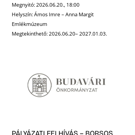
K
Megnyitó: 2026.06.20., 18:00
Helyszín: Ámos Imre – Anna Margit
Emlékmúzeum
Megtekinthető: 2026.06.20– 2027.01.03.
PÁLYÁZATI FELHÍVÁS – BORSOS