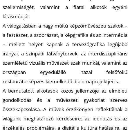
T
szellemiségét, valamint a fiatal alkotók egyéni
látásmódját.
A válogatásban a nagy múltú képzőművészeti szakok –
a festészet, a szobrászat, a képgrafika és az intermédia
– mellett helyet kapnak a tervezőgrafika legújabb
irányai, a színpadi látványtervek, az interdiszciplináris
szemléletű vizuális művészet szak munkái, valamint az
országban egyedülálló hazai felsőfokú
restaurátorképzés kiemelkedő diplomaprojektjei is.
A bemutatott alkotások közös jellemzője az elméleti
gondolkodás és a művészeti gyakorlat szerves
összekapcsolása. A művek érzékenyen reflektálnak a
világunk meghatározó kérdéseire: az identitás és az
érzékelés problémáira, a digitális kultúra hatásaira, az