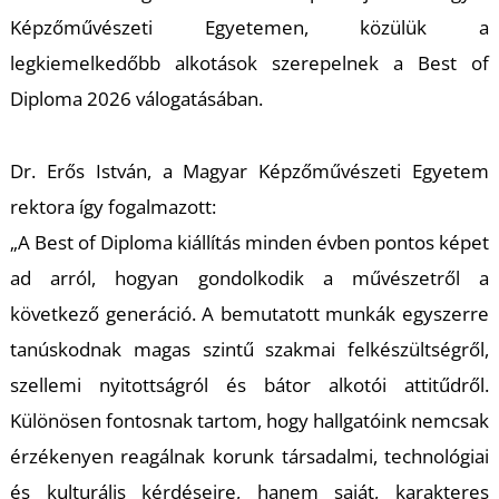
Képzőművészeti Egyetemen, közülük a
legkiemelkedőbb alkotások szerepelnek a
Best of
Diploma 2026
válogatásában.
L
Dr. Erős István, a Magyar Képzőművészeti Egyetem
rektora így fogalmazott:
„A Best of Diploma kiállítás minden évben pontos képet
ad arról, hogyan gondolkodik a művészetről a
következő generáció. A bemutatott munkák egyszerre
tanúskodnak magas szintű szakmai felkészültségről,
szellemi nyitottságról és bátor alkotói attitűdről.
Különösen fontosnak tartom, hogy hallgatóink nemcsak
érzékenyen reagálnak korunk társadalmi, technológiai
és kulturális kérdéseire, hanem saját, karakteres