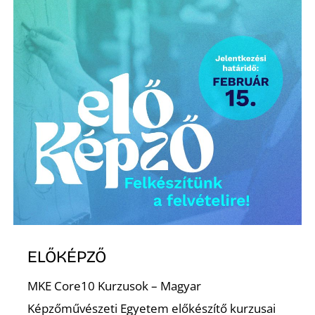
K
ELŐKÉPZŐ
MKE Core10 Kurzusok – Magyar
Képzőművészeti Egyetem előkészítő kurzusai