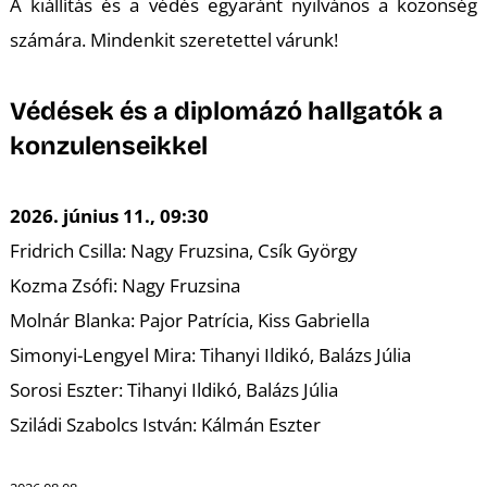
K
A kiállítás és a védés egyaránt nyilvános a közönség
számára. Mindenkit szeretettel várunk!
Védések és a diplomázó hallgatók a
konzulenseikkel
2026. június 11., 09:30
Fridrich Csilla: Nagy Fruzsina, Csík György
Kozma Zsófi: Nagy Fruzsina
Molnár Blanka: Pajor Patrícia, Kiss Gabriella
Simonyi-Lengyel Mira: Tihanyi Ildikó, Balázs Júlia
Sorosi Eszter: Tihanyi Ildikó, Balázs Júlia
Sziládi Szabolcs István: Kálmán Eszter