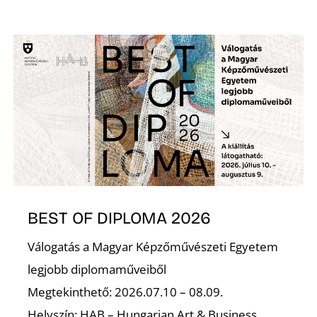
L
BEST OF DIPLOMA 2026
Válogatás a Magyar Képzőművészeti Egyetem
legjobb diplomaműveiből
Megtekinthető: 2026.07.10 – 08.09.
Helyszín: HAB – Hungarian Art & Business