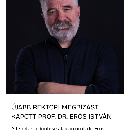
ÚJABB REKTORI MEGBÍZÁST
KAPOTT PROF. DR. ERŐS ISTVÁN
A fenntartó döntése alapján prof. dr. Erős