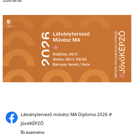
T
2026.08.08.
Látványtervező művész MA Diploma 2026 #
JövőKÉPZŐ
fb esemény