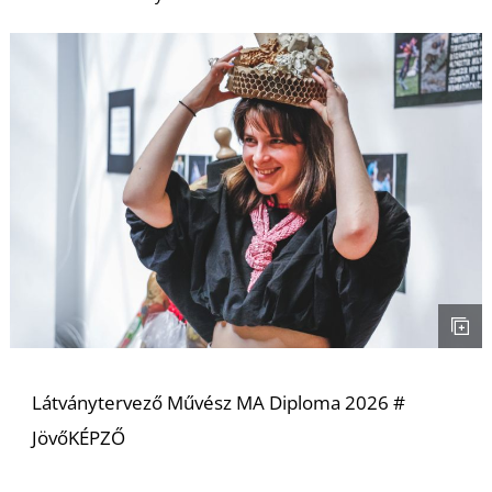
U
Á
Látványtervező Művész MA Diploma 2026 #
JövőKÉPZŐ