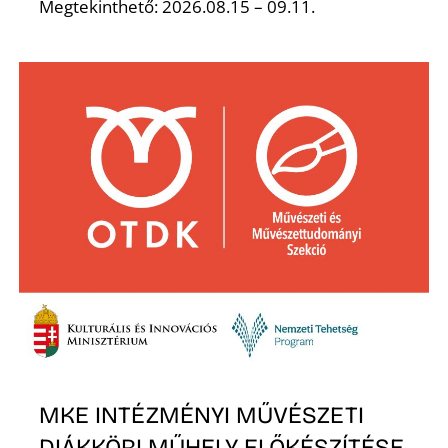
Megtekinthető: 2026.08.15 – 09.11.
S
MKE INTÉZMÉNYI MŰVÉSZETI
DIÁKKÖRI MŰHELY ELŐKÉSZÍTÉSE