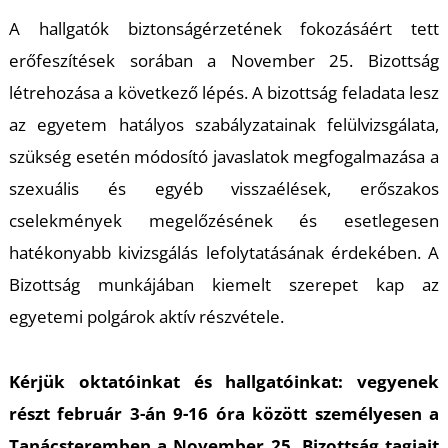
T
A hallgatók biztonságérzetének fokozásáért tett
erőfeszítések sorában a November 25. Bizottság
létrehozása a következő lépés. A bizottság feladata lesz
az egyetem hatályos szabályzatainak felülvizsgálata,
szükség esetén módosító javaslatok megfogalmazása a
szexuális és egyéb visszaélések, erőszakos
cselekmények megelőzésének és esetlegesen
hatékonyabb kivizsgálás lefolytatásának érdekében. A
Bizottság munkájában kiemelt szerepet kap az
egyetemi polgárok aktív részvétele.
Kérjük oktatóinkat és hallgatóinkat: vegyenek
részt február 3-án 9-16 óra között személyesen a
Tanácsteremben a November 25. Bizottság tagjait