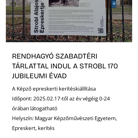
S
RENDHAGYÓ SZABADTÉRI
TÁRLATTAL INDUL A STROBL 170
JUBILEUMI ÉVAD
A Képző epreskerti kerítéskiállítása
Időpont: 2025.02.17-től az év végéig 0-24
órában látogatható
Helyszín: Magyar Képzőművészeti Egyetem,
Epreskert, kerítés