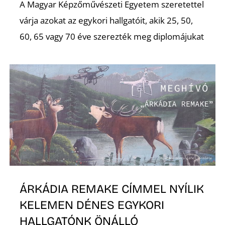
É
A Magyar Képzőművészeti Egyetem szeretettel
várja azokat az egykori hallgatóit, akik 25, 50,
60, 65 vagy 70 éve szerezték meg diplomájukat
P
ÁRKÁDIA REMAKE CÍMMEL NYÍLIK
KELEMEN DÉNES EGYKORI
HALLGATÓNK ÖNÁLLÓ