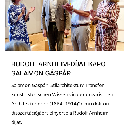
A
RUDOLF ARNHEIM-DÍJAT KAPOTT
SALAMON GÁSPÁR
Salamon Gáspár “Stilarchitektur? Transfer
kunsthistorischen Wissens in der ungarischen
Architekturlehre (1864–1914)” című doktori
disszertációjáért elnyerte a Rudolf Arnheim-
díjat.