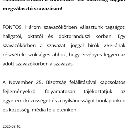
U
megválasztó szavazáson!
FONTOS! Három szavazókörben választunk tagságot:
hallgatói, oktatói és doktoranduszi körben. Egy
szavazókörben a szavazati joggal bírók 25%-ának
részvétele szükséges ahhoz, hogy érvényes legyen az
Á
adott szavazókörben a szavazás.
A November 25. Bizottság felállításával kapcsolatos
fejleményekről folyamatosan tájékoztatjuk az
egyetemi közösséget és a nyilvánosságot honlapunkon
és közösségi média felületeinken.
2026.08.10.