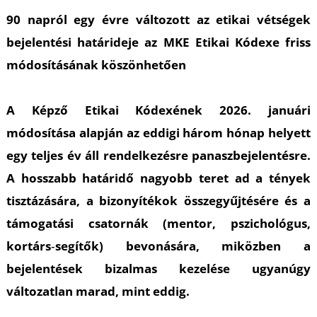
K
90 napról egy évre változott az etikai vétségek
bejelentési határideje az MKE Etikai Kódexe friss
módosításának köszönhetően
A Képző Etikai Kódexének 2026. januári
módosítása alapján az eddigi három hónap helyett
egy teljes év áll rendelkezésre panaszbejelentésre.
A hosszabb határidő nagyobb teret ad a tények
tisztázására, a bizonyítékok összegyűjtésére és a
támogatási csatornák (mentor, pszichológus,
kortárs‑segítők) bevonására, miközben a
bejelentések bizalmas kezelése ugyanúgy
változatlan marad, mint eddig.