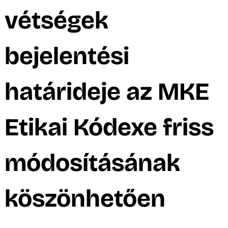
A
vétségek
bejelentési
határideje az MKE
Etikai Kódexe friss
módosításának
köszönhetően