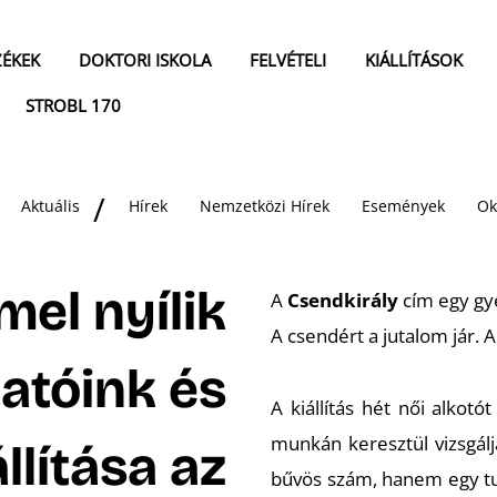
ZÉKEK
DOKTORI ISKOLA
FELVÉTELI
KIÁLLÍTÁSOK
STROBL 170
Aktuális
Hírek
Nemzetközi Hírek
Események
Ok
el nyílik
A
Csendkirály
cím egy gye
A csendért a jutalom jár. A
gatóink és
A kiállítás hét női alkot
munkán keresztül vizsgál
llítása az
bűvös szám, hanem egy tud