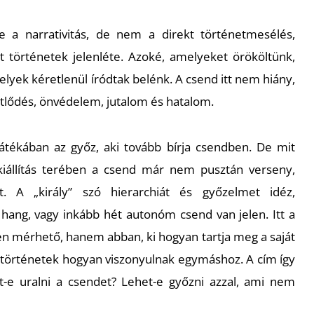
a narrativitás, de nem a direkt történetmesélés,
történetek jelenléte. Azoké, amelyeket örököltünk,
lyek kéretlenül íródtak belénk. A csend itt nem hiány,
tlődés, önvédelem, jutalom és hatalom.
tékában az győz, aki tovább bírja csendben. De mit
 kiállítás terében a csend már nem pusztán verseny,
. A „király” szó hierarchiát és győzelmet idéz,
ang, vagy inkább hét autonóm csend van jelen. Itt a
 mérhető, hanem abban, ki hogyan tartja meg a saját
 történetek hogyan viszonyulnak egymáshoz. A cím így
et-e uralni a csendet? Lehet-e győzni azzal, ami nem