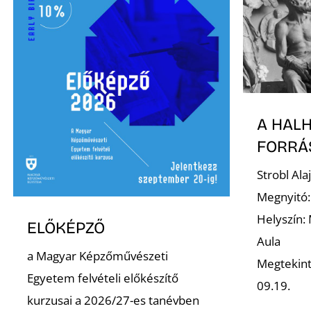
A HAL
FORRÁ
Strobl Al
Megnyitó:
Helyszín:
ELŐKÉPZŐ
Aula
a Magyar Képzőművészeti
Megtekint
Egyetem felvételi előkészítő
09.19.
kurzusai a 2026/27-es tanévben