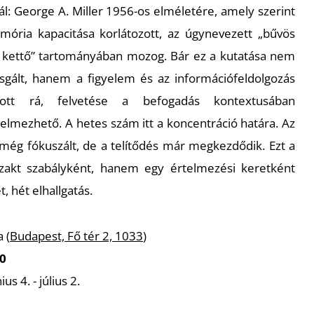
tál: George A. Miller 1956-os elméletére, amely szerint
ória kapacitása korlátozott, az úgynevezett „bűvös
 kettő” tartományában mozog. Bár ez a kutatása nem
vizsgált, hanem a figyelem és az információfeldolgozás
atott rá, felvetése a befogadás kontextusában
elmezhető. A hetes szám itt a koncentráció határa. Az
 még fókuszált, de a telítődés már megkezdődik. Ezt a
gzakt szabályként, hanem egy értelmezési keretként
, hét elhallgatás.
 (
Budapest, Fő tér 2, 1033
)
00
us 4. - július 2.