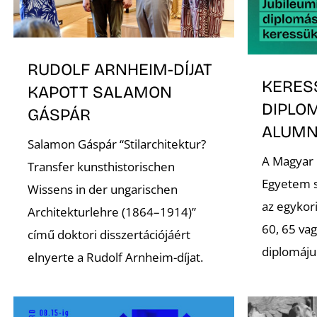
RUDOLF ARNHEIM-DÍJAT
KERES
KAPOTT SALAMON
DIPLO
GÁSPÁR
ALUMNI
Salamon Gáspár “Stilarchitektur?
A Magyar
Transfer kunsthistorischen
Egyetem s
Wissens in der ungarischen
az egykori
Architekturlehre (1864–1914)”
60, 65 va
című doktori disszertációjáért
diplomáju
elnyerte a Rudolf Arnheim-díjat.