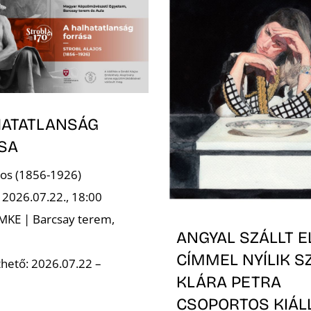
HATATLANSÁG
SA
ajos (1856-1926)
 2026.07.22., 18:00
 MKE | Barcsay terem,
ANGYAL SZÁLLT E
CÍMMEL NYÍLIK S
hető: 2026.07.22 –
KLÁRA PETRA
CSOPORTOS KIÁL