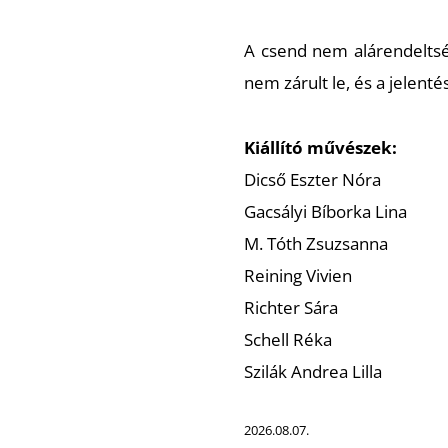
A csend nem alárendeltsé
nem zárult le, és a jelent
Kiállító művészek:
Dicső Eszter Nóra
Gacsályi Bíborka Lina
M. Tóth Zsuzsanna
Reining Vivien
Richter Sára
Schell Réka
Szilák Andrea Lilla
2026.08.07.