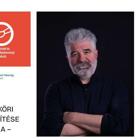
KÖRI
ÍTÉSE
A –
-