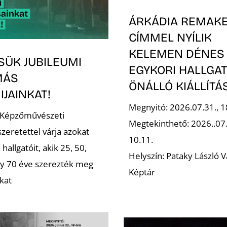
ÁRKÁDIA REMAK
CÍMMEL NYÍLIK
KELEMEN DÉNES
SÜK JUBILEUMI
EGYKORI HALLGA
MÁS
ÖNÁLLÓ KIÁLLÍT
JAINKAT!
Megnyitó: 2026.07.31., 1
 Képzőművészeti
Megtekinthető: 2026..07
zeretettel várja azokat
10.11.
 hallgatóit, akik 25, 50,
Helyszín: Pataky László V
gy 70 éve szerezték meg
Képtár
kat