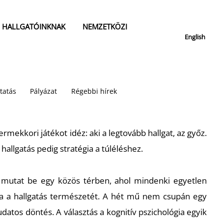
HALLGATÓINKNAK
NEMZETKÖZI
English
tatás
Pályázat
Régebbi hírek
rmekkori játékot idéz: aki a legtovább hallgat, az győz.
 hallgatás pedig stratégia a túléléshez.
ót mutat be egy közös térben, ahol mindenki egyetlen
ja a hallgatás természetét. A hét mű nem csupán egy
atos döntés. A választás a kognitív pszichológia egyik