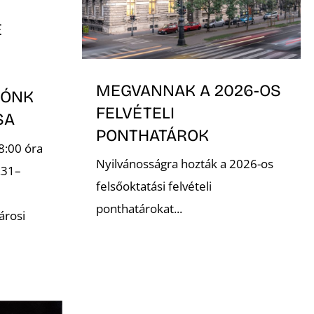
E
MEGVANNAK A 2026-OS
TÓNK
FELVÉTELI
ÁSA
PONTHATÁROK
8:00 óra
Nyilvánosságra hozták a 2026-os
.31–
felsőoktatási felvételi
ponthatárokat...
árosi