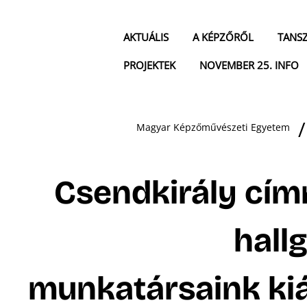
AKTUÁLIS
A KÉPZŐRŐL
TANS
PROJEKTEK
NOVEMBER 25. INFO
Magyar Képzőművészeti Egyetem
Csendkirály címm
hall
munkatársaink kiá