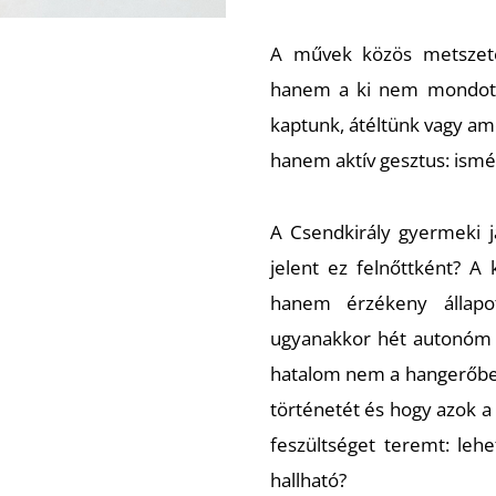
A művek közös metszete 
hanem a ki nem mondott 
kaptunk, átéltünk vagy ame
hanem aktív gesztus: ismé
A
Csendkirály
gyermeki já
jelent ez felnőttként? A
hanem érzékeny állapot
ugyanakkor hét autonóm h
hatalom nem a hangerőben
történetét és hogy azok a
feszültséget teremt: leh
hallható?