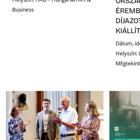
ORSZÁ
Business
ÉREMB
DÍJAZ
KIÁLLÍ
Dátum, id
Helyszín:
MEgtekint