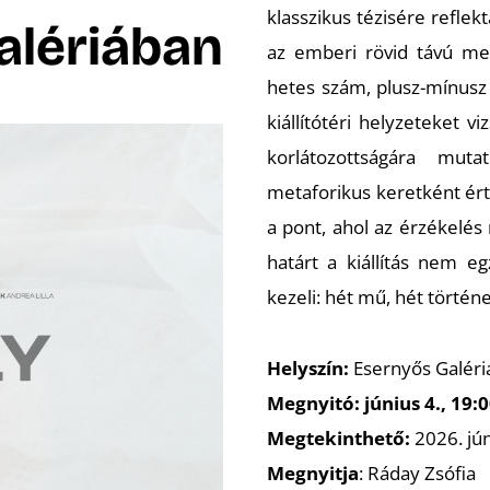
klasszikus tézisére reflek
alériában
az emberi rövid távú mem
hetes szám, plusz-mínusz
kiállítótéri helyzeteket 
korlátozottságára mut
metaforikus keretként ért
a pont, ahol az érzékelés
határt a kiállítás nem e
kezeli:
hét mű, hét történet
Helyszín:
Esernyős Galéria
Megnyitó:
június 4., 19:
Megtekinthető:
2026. júni
Megnyitja
: Ráday Zsófia