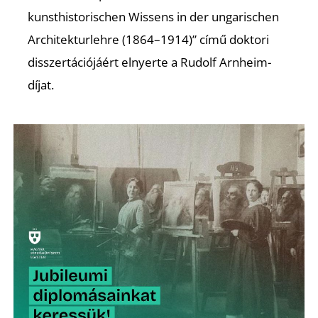
É
kunsthistorischen Wissens in der ungarischen
Architekturlehre (1864–1914)” című doktori
disszertációjáért elnyerte a Rudolf Arnheim-
díjat.