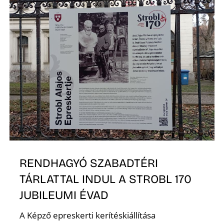
Z
RENDHAGYÓ SZABADTÉRI
TÁRLATTAL INDUL A STROBL 170
JUBILEUMI ÉVAD
A Képző epreskerti kerítéskiállítása