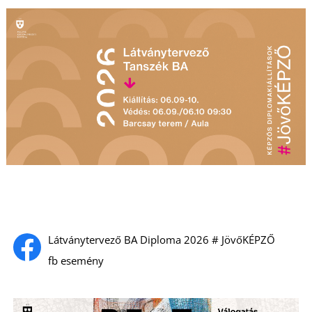
Á
Látványtervező BA Diploma 2026 # JövőKÉPZŐ
fb esemény