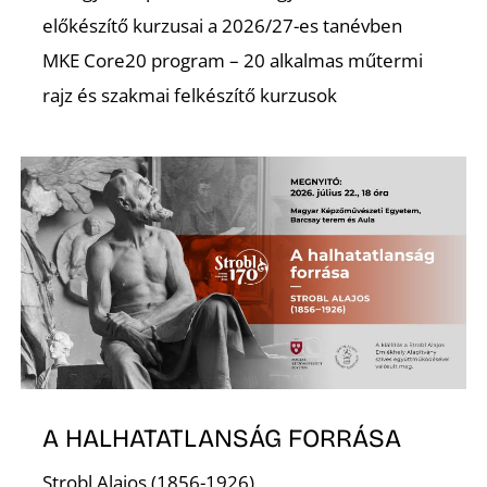
L
előkészítő kurzusai a 2026/27-es tanévben
MKE Core20 program – 20 alkalmas műtermi
rajz és szakmai felkészítő kurzusok
A HALHATATLANSÁG FORRÁSA
Strobl Alajos (1856-1926)