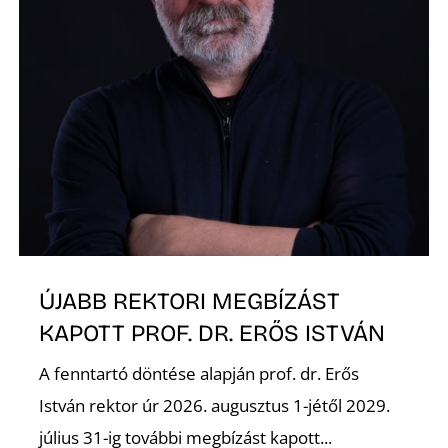
A
ÚJABB REKTORI MEGBÍZÁST
KAPOTT PROF. DR. ERŐS ISTVÁN
A fenntartó döntése alapján prof. dr. Erős
István rektor úr 2026. augusztus 1-jétől 2029.
július 31-ig további megbízást kapott...