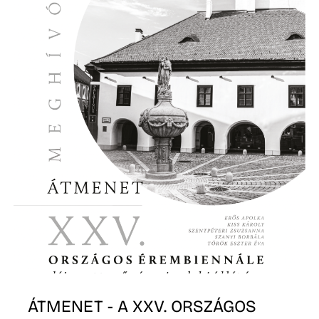
I
ÁTMENET - A XXV. ORSZÁGOS