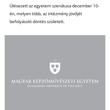
D
Ülésezett az egyetem szenátusa december 10-
én, melyen több, az intézmény jövőjét
befolyásoló döntés született.
O