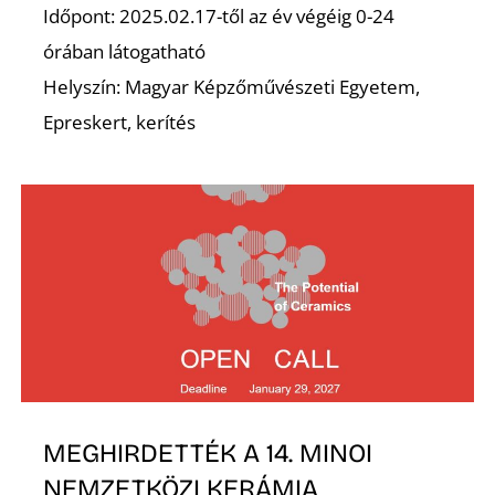
É
Időpont: 2025.02.17-től az év végéig 0-24
órában látogatható
Helyszín: Magyar Képzőművészeti Egyetem,
Epreskert, kerítés
K
MEGHIRDETTÉK A 14. MINOI
NEMZETKÖZI KERÁMIA