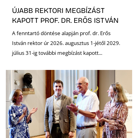
A
ÚJABB REKTORI MEGBÍZÁST
KAPOTT PROF. DR. ERŐS ISTVÁN
A fenntartó döntése alapján prof. dr. Erős
István rektor úr 2026. augusztus 1-jétől 2029.
július 31-ig további megbízást kapott...