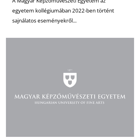
A Magyar Képzőművészeti Egyetem az
egyetem kollégiumában 2022-ben történt
K
sajnálatos eseményekről...