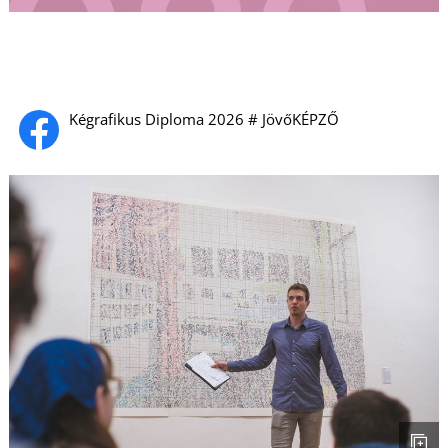
U
Kégrafikus Diploma 2026 # JövőKÉPZŐ
Á