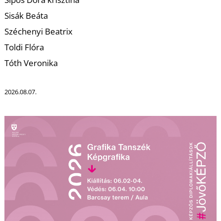
T
Sisák Beáta
Széchenyi Beatrix
Toldi Flóra
Tóth Veronika
2026.08.07.