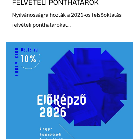
FELVÉTELI PONTHATÁROK
R
Nyilvánosságra hozták a 2026-os felsőoktatási
felvételi ponthatárokat...