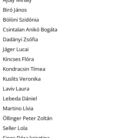
K
Biró János
Bölöni Szidónia
Csintalan Anikó Bogáta
Dadányi Zsófia
Jáger Lucai
Kincses Flóra
Kondracsin Tímea
Kuslits Veronika
Laviv Laura
Lebeda Dániel
Martino Lívia
Öllinger Peter Zoltán
Seller Lola
Sipos Dóra krisztina