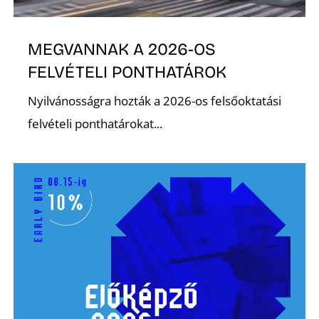
T
MEGVANNAK A 2026-OS
FELVÉTELI PONTHATÁROK
Nyilvánosságra hozták a 2026-os felsőoktatási
felvételi ponthatárokat...
A