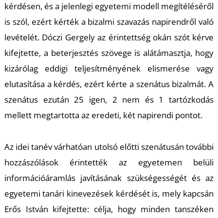
kérdésen, és a jelenlegi egyetemi modell megítéléséről
is szól, ezért kérték a bizalmi szavazás napirendről való
levételét. Dóczi Gergely az érintettség okán szót kérve
I
kifejtette, a beterjesztés szövege is alátámasztja, hogy
kizárólag eddigi teljesítményének elismerése vagy
elutasítása a kérdés, ezért kérte a szenátus bizalmát. A
szenátus ezután 25 igen, 2 nem és 1 tartózkodás
mellett megtartotta az eredeti, két napirendi pontot.
Az idei tanév várhatóan utolsó előtti szenátusán további
hozzászólások érintették az egyetemen belüli
információáramlás javításának szükségességét és az
egyetemi tanári kinevezések kérdését is, mely kapcsán
Erős István kifejtette: célja, hogy minden tanszéken