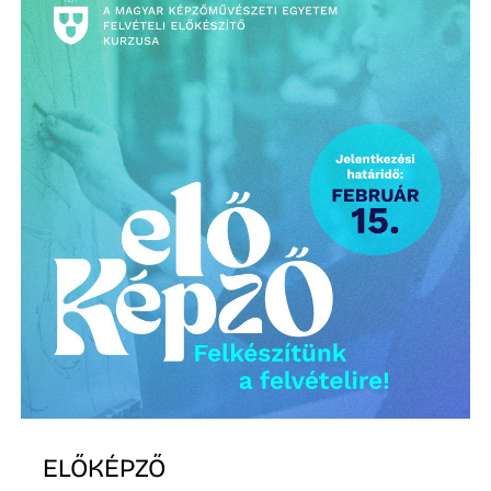
O
ELŐKÉPZŐ