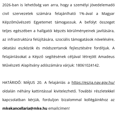
2026-ban is lehetőség van arra, hogy a személyi jövedelemadó
civil szervezetek számára felajánlható 1%-ával a Magyar
Képzőművészeti Egyetemet támogassuk. A befolyt összeget
teljes egészében a hallgatói képzés körülményeinek javítására,
az infrastruktúra felújítására, szociális támogatások növelésére,
oktatási eszközök és módszertanok fejlesztésére fordítjuk. A
felajánlásokat a Képző segítésének céljával létrejött Amadeus
Művészeti Alapítvány adószámára várjuk: 18061024142.
HATÁRIDŐ: MÁJUS 20. A felajánlás a
https://eszja.nav.gov.hu/
oldalán néhány kattintással kivitelezhető. További részletekkel
kapcsolatban kérjük, forduljon bizalommal kollégáinkhoz az
mkekancellaria@mke.hu
emailcímen!