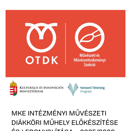
Z
MKE INTÉZMÉNYI MŰVÉSZETI
DIÁKKÖRI MŰHELY ELŐKÉSZÍTÉSE