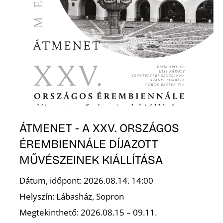
É
P
ÁTMENET - A XXV. ORSZÁGOS
ÉREMBIENNÁLE DÍJAZOTT
MŰVÉSZEINEK KIÁLLÍTÁSA
Dátum, időpont: 2026.08.14. 14:00
Helyszín: Lábasház, Sopron
Megtekinthető: 2026.08.15 – 09.11.