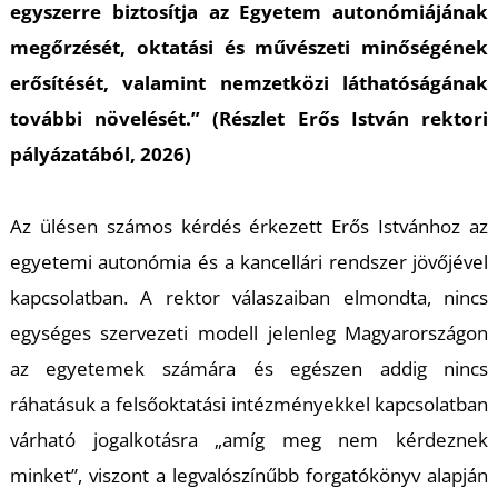
U
egyszerre biztosítja az Egyetem autonómiájának
megőrzését, oktatási és művészeti minőségének
erősítését, valamint nemzetközi láthatóságának
további növelését.” (Részlet Erős István rektori
pályázatából, 2026)
Az ülésen számos kérdés érkezett Erős Istvánhoz az
Á
egyetemi autonómia és a kancellári rendszer jövőjével
kapcsolatban. A rektor válaszaiban elmondta, nincs
egységes szervezeti modell jelenleg Magyarországon
az egyetemek számára és egészen addig nincs
ráhatásuk a felsőoktatási intézményekkel kapcsolatban
várható jogalkotásra „amíg meg nem kérdeznek
minket”, viszont a legvalószínűbb forgatókönyv alapján