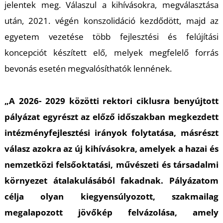
T
jelentek meg. Válaszul a kihívásokra, megválasztása
után, 2021. végén konszolidáció kezdődött, majd az
egyetem vezetése több fejlesztési és felújítási
koncepciót készített elő, melyek megfelelő forrás
bevonás esetén megvalósíthatók lennének.
„A 2026- 2029 közötti rektori ciklusra benyújtott
pályázat egyrészt az előző időszakban megkezdett
intézményfejlesztési irányok folytatása, másrészt
válasz azokra az új kihívásokra, amelyek a hazai és
nemzetközi felsőoktatási, művészeti és társadalmi
környezet átalakulásából fakadnak. Pályázatom
célja olyan kiegyensúlyozott, szakmailag
megalapozott jövőkép felvázolása, amely