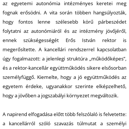
az egyetemi autonómia intézményes keretei meg
fognak erősödni. A vita során többen hangsúlyozták,
hogy fontos lenne szélesebb körű párbeszédet
folytatni az autonómiáról és az intézmény jövőjéről,
ennek szükségességét Erős István rektor is
L
megerősítette. A kancellári rendszerrel kapcsolatban
úgy fogalmazott: a jelenlegi struktúra „működőképes”,
és a rektor-kancellár együttműködés sikere elsősorban
személyfüggő. Kiemelte, hogy a jó együttműködés az
egyetem érdeke, ugyanakkor szerinte elképzelhető,
hogy a jövőben a jogszabályi környezet megváltozik.
A napirend elfogadása előtt több felszólaló is felvetette:
a kancellárról szóló szavazás túlmutat a személyi