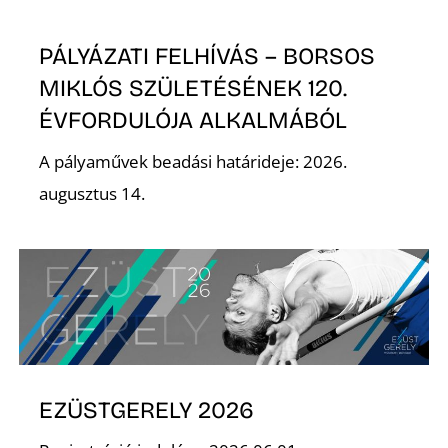
K
PÁLYÁZATI FELHÍVÁS – BORSOS
MIKLÓS SZÜLETÉSÉNEK 120.
ÉVFORDULÓJA ALKALMÁBÓL
A pályaművek beadási határideje: 2026.
augusztus 14.
EZÜSTGERELY 2026