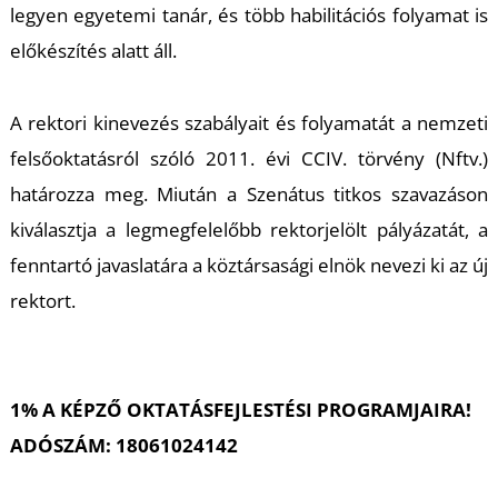
legyen egyetemi tanár, és több habilitációs folyamat is
S
előkészítés alatt áll.
A rektori kinevezés szabályait és folyamatát a nemzeti
felsőoktatásról szóló 2011. évi CCIV. törvény (Nftv.)
határozza meg. Miután a Szenátus titkos szavazáson
kiválasztja a legmegfelelőbb rektorjelölt pályázatát, a
fenntartó javaslatára a köztársasági elnök nevezi ki az új
rektort.
1% A KÉPZŐ OKTATÁSFEJLESTÉSI PROGRAMJAIRA!
ADÓSZÁM: 18061024142