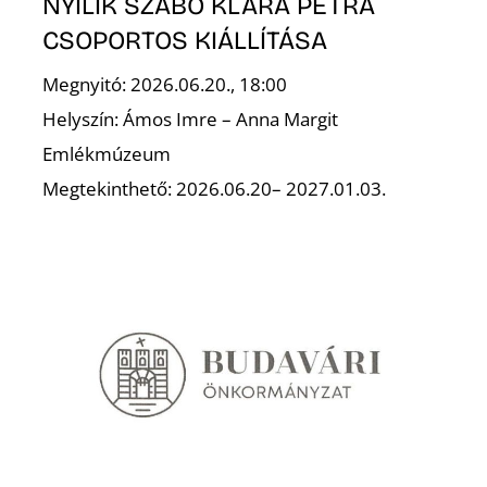
É
NYÍLIK SZABÓ KLÁRA PETRA
CSOPORTOS KIÁLLÍTÁSA
Megnyitó: 2026.06.20., 18:00
Helyszín: Ámos Imre – Anna Margit
Emlékmúzeum
Megtekinthető: 2026.06.20– 2027.01.03.