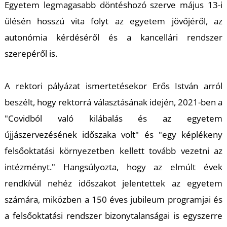
K
Egyetem legmagasabb döntéshozó szerve május 13-i
ülésén hosszú vita folyt az egyetem jövőjéről, az
autonómia kérdéséről és a kancellári rendszer
szerepéről is.
A rektori pályázat ismertetésekor Erős István arról
beszélt, hogy rektorrá választásának idején, 2021-ben a
"Covidból való kilábalás és az egyetem
újjászervezésének időszaka volt" és "egy képlékeny
felsőoktatási környezetben kellett tovább vezetni az
intézményt." Hangsúlyozta, hogy az elmúlt évek
rendkívül nehéz időszakot jelentettek az egyetem
számára, miközben a 150 éves jubileum programjai és
a felsőoktatási rendszer bizonytalanságai is egyszerre