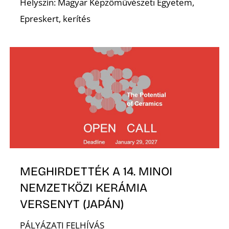
E
Helyszín: Magyar Képzőművészeti Egyetem,
Epreskert, kerítés
K
MEGHIRDETTÉK A 14. MINOI
NEMZETKÖZI KERÁMIA
VERSENYT (JAPÁN)
PÁLYÁZATI FELHÍVÁS