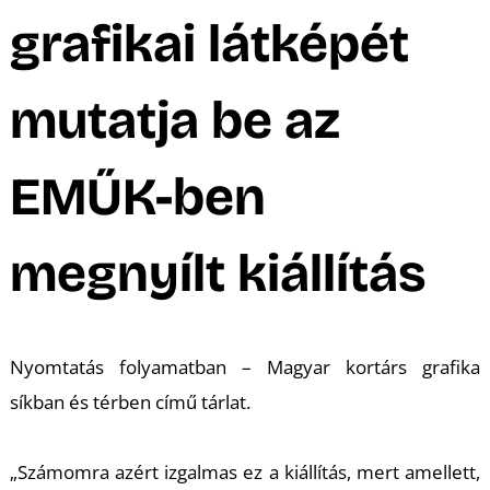
A
grafikai látképét
mutatja be az
EMŰK-ben
megnyílt kiállítás
Nyomtatás folyamatban – Magyar kortárs grafika
síkban és térben című tárlat.
„Számomra azért izgalmas ez a kiállítás, mert amellett,