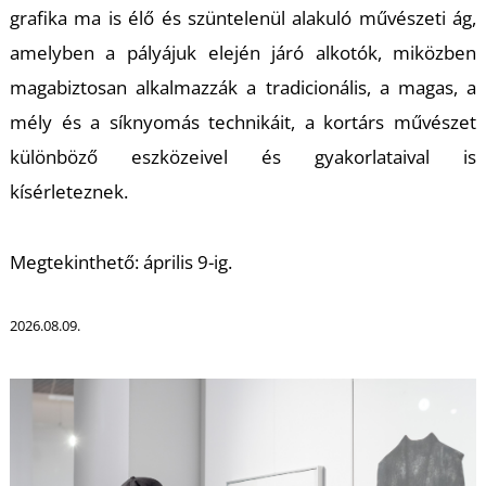
grafika ma is élő és szüntelenül alakuló művészeti ág,
amelyben a pályájuk elején járó alkotók, miközben
magabiztosan alkalmazzák a tradicionális, a magas, a
mély és a síknyomás technikáit, a kortárs művészet
különböző eszközeivel és gyakorlataival is
L
kísérleteznek.
Megtekinthető: április 9-ig.
2026.08.09.