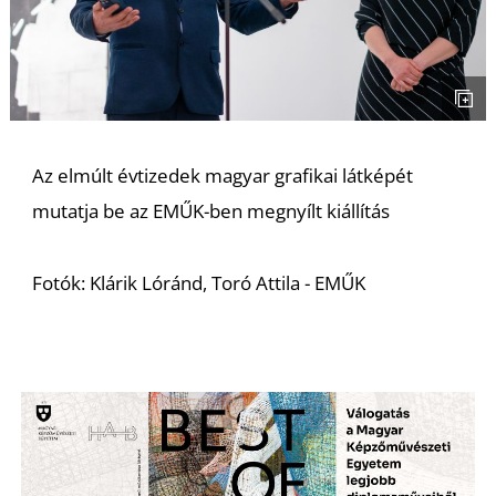
S
Az elmúlt évtizedek magyar grafikai látképét
mutatja be az EMŰK-ben megnyílt kiállítás
Fotók: Klárik Lóránd, Toró Attila - EMŰK