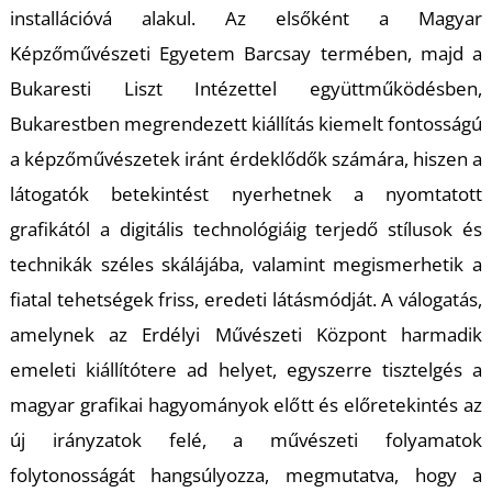
U
installációvá alakul. Az elsőként a Magyar
Képzőművészeti Egyetem Barcsay termében, majd a
Bukaresti Liszt Intézettel együttműködésben,
Bukarestben megrendezett kiállítás kiemelt fontosságú
a képzőművészetek iránt érdeklődők számára, hiszen a
látogatók betekintést nyerhetnek a nyomtatott
grafikától a digitális technológiáig terjedő stílusok és
Á
technikák széles skálájába, valamint megismerhetik a
fiatal tehetségek friss, eredeti látásmódját. A válogatás,
amelynek az Erdélyi Művészeti Központ harmadik
emeleti kiállítótere ad helyet, egyszerre tisztelgés a
magyar grafikai hagyományok előtt és előretekintés az
új irányzatok felé, a művészeti folyamatok
folytonosságát hangsúlyozza, megmutatva, hogy a