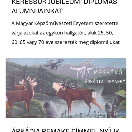
KERESSÜK JUBILEUMI DIPLOMÁS
ALUMNIJAINKAT!
R
A Magyar Képzőművészeti Egyetem szeretettel
várja azokat az egykori hallgatóit, akik 25, 50,
60, 65 vagy 70 éve szerezték meg diplomájukat
ÁRKÁDIA REMAKE CÍMMEL NYÍLIK