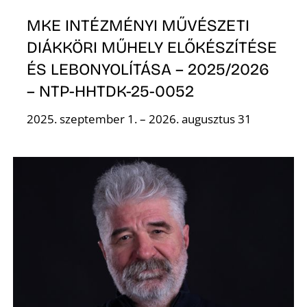
K
MKE INTÉZMÉNYI MŰVÉSZETI
DIÁKKÖRI MŰHELY ELŐKÉSZÍTÉSE
ÉS LEBONYOLÍTÁSA – 2025/2026
– NTP-HHTDK-25-0052
2025. szeptember 1. – 2026. augusztus 31