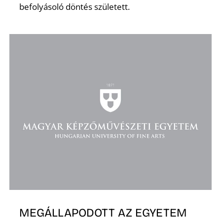
befolyásoló döntés született.
K
MEGÁLLAPODOTT AZ EGYETEM