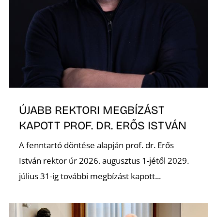
É
P
ÚJABB REKTORI MEGBÍZÁST
KAPOTT PROF. DR. ERŐS ISTVÁN
A fenntartó döntése alapján prof. dr. Erős
István rektor úr 2026. augusztus 1-jétől 2029.
július 31-ig további megbízást kapott...