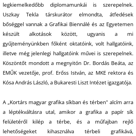
T
legkiemelkedőbb diplomamunkái is szerepelnek.
Uszkay Tekla társkurátor elmondta, átfedések
bőséggel vannak a Grafikai Biennálé és az Egyetemen
készült alkotások között, ugyanis a mi
gyűjteményünkben főként oktatóink, volt hallgatóink,
illetve még jelenlegi hallgatóink művei is szerepelnek.
Köszöntőt mondott a megnyitón Dr. Bordás Beáta, az
EMŰK vezetője, prof. Erőss István, az MKE rektora és
Kósa András László, a Bukaresti Liszt Intézet igazgatója.
A „Kortárs magyar grafika síkban és térben" alcím arra
a léptékváltásra utal, amikor a grafika a papír sík
felületéről kilép a térbe, és a műfajban rejlő
lehetőségeket kihasználva térbeli grafikává,