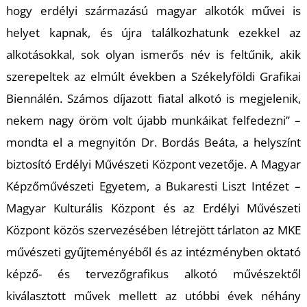
K
hogy erdélyi származású magyar alkotók művei is
helyet kapnak, és újra találkozhatunk ezekkel az
alkotásokkal, sok olyan ismerős név is feltűnik, akik
szerepeltek az elmúlt években a Székelyföldi Grafikai
Biennálén. Számos díjazott fiatal alkotó is megjelenik,
nekem nagy öröm volt újabb munkáikat felfedezni” –
mondta el a megnyitón Dr. Bordás Beáta, a helyszínt
biztosító Erdélyi Művészeti Központ vezetője. A Magyar
Képzőművészeti Egyetem, a Bukaresti Liszt Intézet –
Magyar Kulturális Központ és az Erdélyi Művészeti
Központ közös szervezésében létrejött tárlaton az MKE
művészeti gyűjteményéből és az intézményben oktató
képző- és tervezőgrafikus alkotó művészektől
kiválasztott művek mellett az utóbbi évek néhány