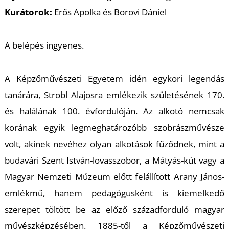
K
Kurátorok:
Erős Apolka és Borovi Dániel
A belépés ingyenes.
A Képzőművészeti Egyetem idén egykori legendás
tanárára, Strobl Alajosra emlékezik születésének 170.
és halálának 100. évfordulóján. Az alkotó nemcsak
korának egyik legmeghatározóbb szobrászművésze
volt, akinek nevéhez olyan alkotások fűződnek, mint a
budavári Szent István-lovasszobor, a Mátyás-kút vagy a
Magyar Nemzeti Múzeum előtt felállított Arany János-
emlékmű, hanem pedagógusként is kiemelkedő
szerepet töltött be az előző századforduló magyar
művészképzésében. 1885-től a Képzőművészeti