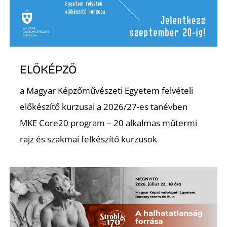
T
ELŐKÉPZŐ
a Magyar Képzőművészeti Egyetem felvételi
előkészítő kurzusai a 2026/27-es tanévben
A
MKE Core20 program – 20 alkalmas műtermi
rajz és szakmai felkészítő kurzusok