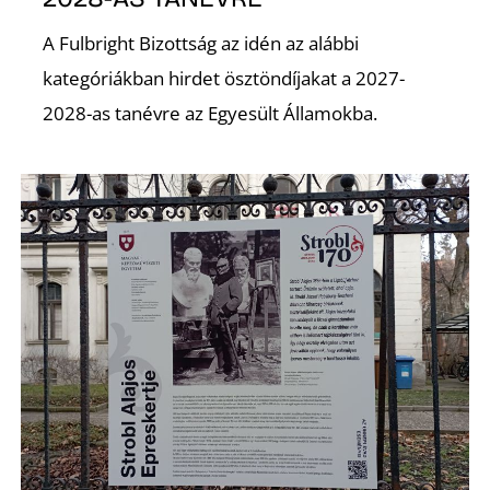
E
A Fulbright Bizottság az idén az alábbi
kategóriákban hirdet ösztöndíjakat a 2027-
2028-as tanévre az Egyesült Államokba.
K