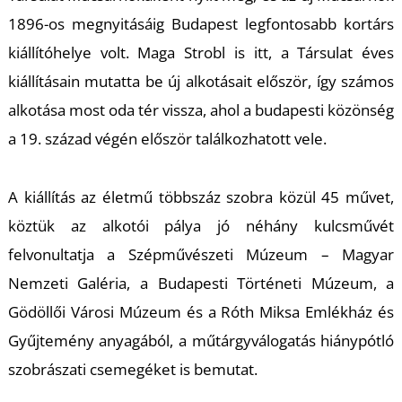
U
1896-os megnyitásáig Budapest legfontosabb kortárs
kiállítóhelye volt. Maga Strobl is itt, a Társulat éves
kiállításain mutatta be új alkotásait először, így számos
alkotása most oda tér vissza, ahol a budapesti közönség
a 19. század végén először találkozhatott vele.
Á
A kiállítás az életmű többszáz szobra közül 45 művet,
köztük az alkotói pálya jó néhány kulcsművét
felvonultatja a Szépművészeti Múzeum – Magyar
Nemzeti Galéria, a Budapesti Történeti Múzeum, a
Gödöllői Városi Múzeum és a Róth Miksa Emlékház és
Gyűjtemény anyagából, a műtárgyválogatás hiánypótló
szobrászati csemegéket is bemutat.