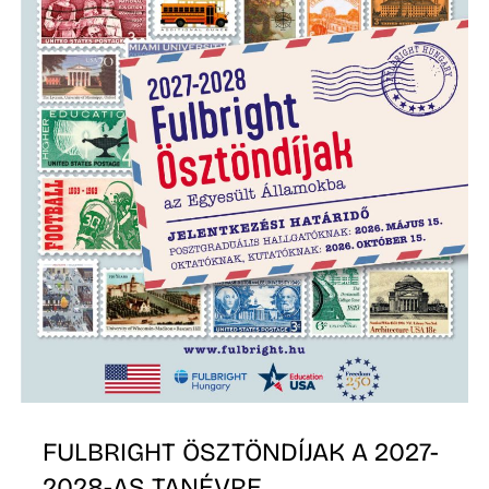
K
FULBRIGHT ÖSZTÖNDÍJAK A 2027-
2028-AS TANÉVRE