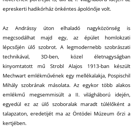
epreskerti hadikórház önkéntes ápolónője volt.
S
Az Andrássy úton elhaladó nagyközönség is
megcsodálhat majd egy, az épület homlokzati
lépcsőjén ülő szobrot. A legmodernebb szobrászati
technikával, 3D-ben, közel életnagyságban
kinyomtatott mű Strobl Alajos 1913-ban készült
Mechwart emlékművének egy mellékalakja, Pospischil
Mihály szobrának másolata. Az egykor több alakos
emlékmű megsemmisült a II. világháború idején,
egyedül ez az ülő szoboralak maradt túlélőként a
talapzaton, eredetijét ma az Öntödei Múzeum őrzi a
kertjében.