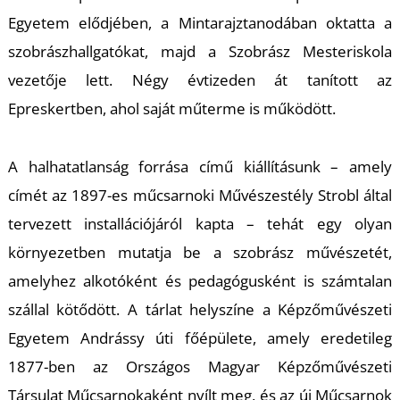
T
Egyetem elődjében, a Mintarajztanodában oktatta a
szobrászhallgatókat, majd a Szobrász Mesteriskola
vezetője lett. Négy évtizeden át tanított az
Epreskertben, ahol saját műterme is működött.
A halhatatlanság forrása
című kiállításunk – amely
címét az 1897-es műcsarnoki Művészestély Strobl által
tervezett installációjáról kapta – tehát egy olyan
környezetben mutatja be a szobrász művészetét,
amelyhez alkotóként és pedagógusként is számtalan
szállal kötődött. A tárlat helyszíne a Képzőművészeti
Egyetem Andrássy úti főépülete, amely eredetileg
1877-ben az Országos Magyar Képzőművészeti
Társulat Műcsarnokaként nyílt meg, és az új Műcsarnok