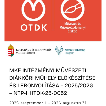
É
P
MKE INTÉZMÉNYI MŰVÉSZETI
DIÁKKÖRI MŰHELY ELŐKÉSZÍTÉSE
ÉS LEBONYOLÍTÁSA – 2025/2026
– NTP-HHTDK-25-0052
2025. szeptember 1. – 2026. augusztus 31