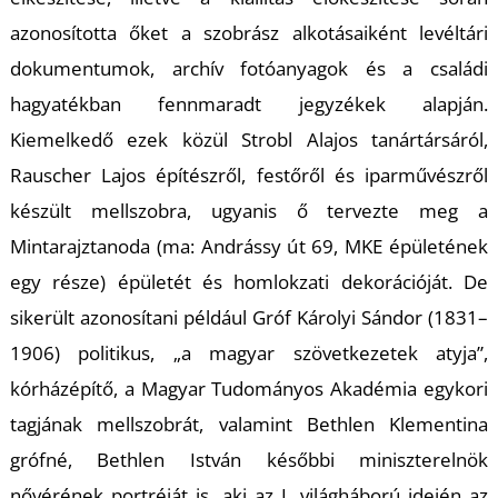
azonosította őket a szobrász alkotásaiként levéltári
dokumentumok, archív fotóanyagok és a családi
hagyatékban fennmaradt jegyzékek alapján.
I
Kiemelkedő ezek közül Strobl Alajos tanártársáról,
Rauscher Lajos építészről, festőről és iparművészről
készült mellszobra, ugyanis ő tervezte meg a
Mintarajztanoda (ma: Andrássy út 69, MKE épületének
egy része) épületét és homlokzati dekorációját. De
sikerült azonosítani például Gróf Károlyi Sándor (1831–
1906) politikus, „a magyar szövetkezetek atyja”,
kórházépítő, a Magyar Tudományos Akadémia egykori
tagjának mellszobrát, valamint Bethlen Klementina
grófné, Bethlen István későbbi miniszterelnök
nővérének portréját is, aki az I. világháború idején az