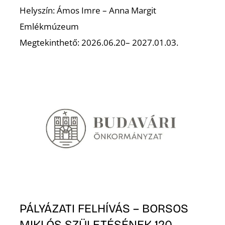
Helyszín: Ámos Imre – Anna Margit
Z
Emlékmúzeum
Megtekinthető: 2026.06.20– 2027.01.03.
PÁLYÁZATI FELHÍVÁS – BORSOS
MIKLÓS SZÜLETÉSÉNEK 120.