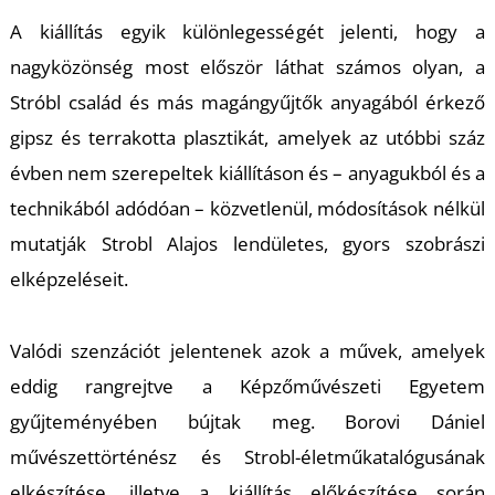
A kiállítás egyik különlegességét jelenti, hogy a
nagyközönség most először láthat számos olyan, a
Stróbl család és más magángyűjtők anyagából érkező
gipsz és terrakotta plasztikát, amelyek az utóbbi száz
L
évben nem szerepeltek kiállításon és – anyagukból és a
technikából adódóan – közvetlenül, módosítások nélkül
mutatják Strobl Alajos lendületes, gyors szobrászi
elképzeléseit.
Valódi szenzációt jelentenek azok a művek, amelyek
eddig rangrejtve a Képzőművészeti Egyetem
gyűjteményében bújtak meg. Borovi Dániel
művészettörténész és Strobl-életműkatalógusának
elkészítése, illetve a kiállítás előkészítése során