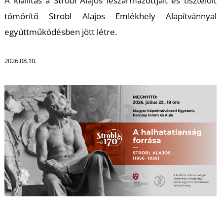
A kiállítás a Strobl Alajos leszármazottjait és tisztelőit
tömörítő Strobl Alajos Emlékhely Alapítvánnyal
együttműködésben jött létre.
2026.08.10.