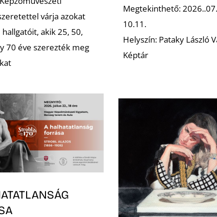
 Képzőművészeti
Megtekinthető: 2026..07
zeretettel várja azokat
10.11.
 hallgatóit, akik 25, 50,
Helyszín: Pataky László V
gy 70 éve szerezték meg
Képtár
kat
HATATLANSÁG
SA