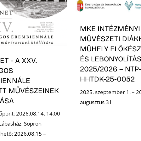
MKE INTÉZMÉNYI
MŰVÉSZETI DIÁK
MŰHELY ELŐKÉSZ
ÉS LEBONYOLÍTÁS
T - A XXV.
2025/2026 – NTP
GOS
HHTDK-25-0052
IENNÁLE
OTT MŰVÉSZEINEK
2025. szeptember 1. – 2
TÁSA
augusztus 31
őpont: 2026.08.14. 14:00
 Lábasház, Sopron
hető: 2026.08.15 –