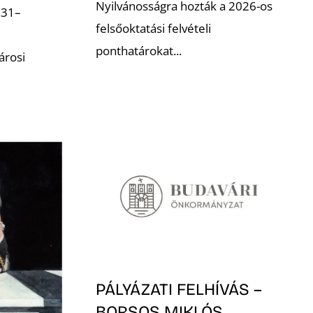
Nyilvánosságra hozták a 2026-os
.31–
felsőoktatási felvételi
ponthatárokat...
árosi
PÁLYÁZATI FELHÍVÁS –
BORSOS MIKLÓS