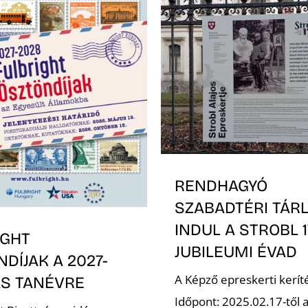
RENDHAGYÓ
SZABADTÉRI TÁR
INDUL A STROBL 
IGHT
JUBILEUMI ÉVAD
DÍJAK A 2027-
A Képző epreskerti keríté
AS TANÉVRE
Időpont: 2025.02.17-től a