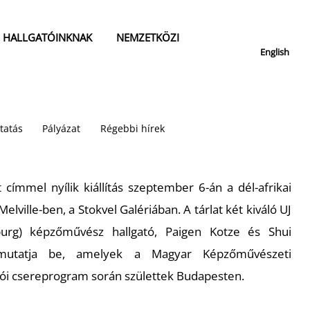
HALLGATÓINKNAK
NEMZETKÖZI
English
tatás
Pályázat
Régebbi hírek
t
címmel nyílik kiállítás szeptember 6-án a dél-afrikai
lville-ben, a Stokvel Galériában. A tárlat két kiváló UJ
burg) képzőművész hallgató, Paigen Kotze és Shui
mutatja be, amelyek a Magyar Képzőművészeti
ói csereprogram során születtek Budapesten.