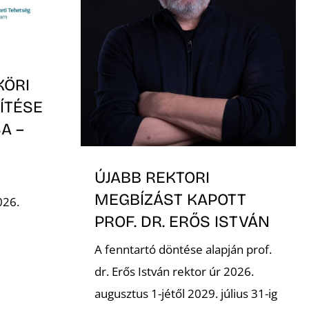
KÖRI
ÍTÉSE
A –
-
ÚJABB REKTORI
MEGBÍZÁST KAPOTT
026.
PROF. DR. ERŐS ISTVÁN
A fenntartó döntése alapján prof.
dr. Erős István rektor úr 2026.
augusztus 1-jétől 2029. július 31-ig