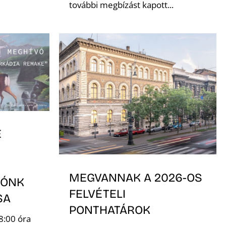
további megbízást kapott...
E
MEGVANNAK A 2026-OS
TÓNK
FELVÉTELI
ÁSA
PONTHATÁROK
8:00 óra