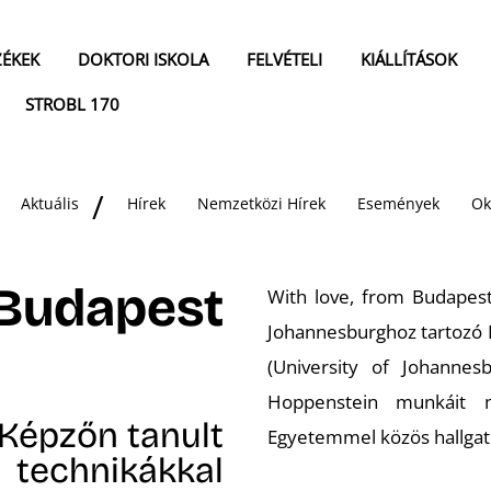
ZÉKEK
DOKTORI ISKOLA
FELVÉTELI
KIÁLLÍTÁSOK
STROBL 170
Aktuális
Hírek
Nemzetközi Hírek
Események
Ok
 Budapest
With love, from Budapes
Johannesburghoz tartozó Me
(University of Johannes
Hoppenstein munkáit 
a Képzőn tanult
Egyetemmel közös hallgat
technikákkal