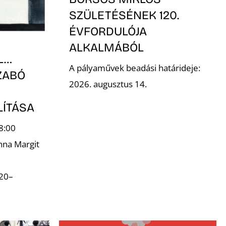
SZÜLETÉSÉNEK 120.
ÉVFORDULÓJA
ALKALMÁBÓL
L…
A pályaművek beadási határideje:
ZABÓ
2026. augusztus 14.
LÍTÁSA
8:00
nna Margit
.20–