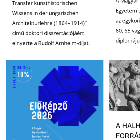
A Magyar
Transfer kunsthistorischen
Egyetem s
Wissens in der ungarischen
az egykori
Architekturlehre (1864–1914)”
60, 65 va
című doktori disszertációjáért
diplomáju
elnyerte a Rudolf Arnheim-díjat.
A HAL
FORRÁ