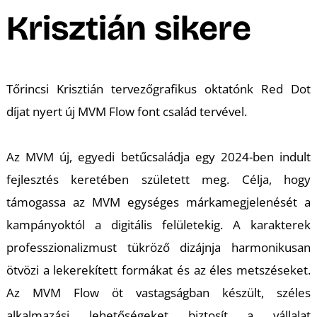
A
Krisztián sikere
Tőrincsi Krisztián tervezőgrafikus oktatónk Red Dot
díjat nyert új MVM Flow font család tervével.
Az MVM új, egyedi betűcsaládja egy 2024-ben indult
fejlesztés keretében született meg. Célja, hogy
támogassa az MVM egységes márkamegjelenését a
kampányoktól a digitális felületekig. A karakterek
professzionalizmust tükröző dizájnja harmonikusan
ötvözi a lekerekített formákat és az éles metszéseket.
Az MVM Flow öt vastagságban készült, széles
alkalmazási lehetőségeket biztosít a vállalat