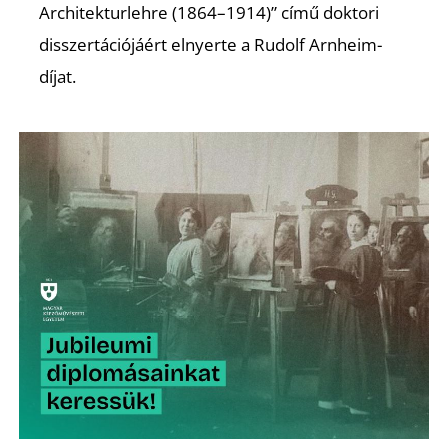
K
Architekturlehre (1864–1914)” című doktori
disszertációjáért elnyerte a Rudolf Arnheim-
díjat.