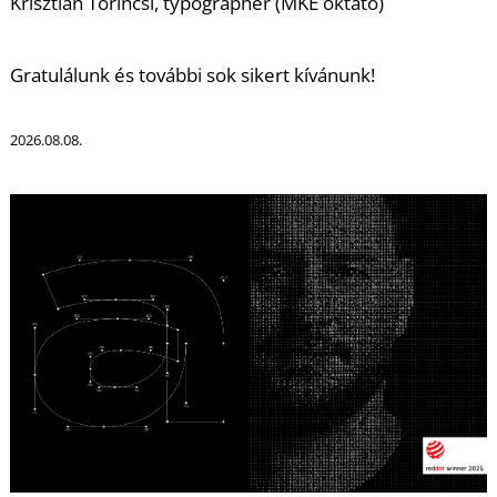
T
Krisztián Tőrincsi, typographer (MKE oktató)
Gratulálunk és további sok sikert kívánunk!
2026.08.08.