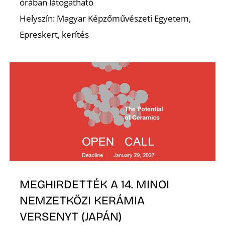
órában látogatható
Helyszín: Magyar Képzőművészeti Egyetem,
Z
Epreskert, kerítés
MEGHIRDETTÉK A 14. MINOI
NEMZETKÖZI KERÁMIA
VERSENYT (JAPÁN)