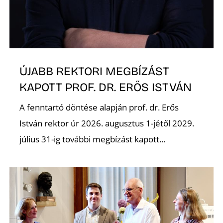
É
ÚJABB REKTORI MEGBÍZÁST
KAPOTT PROF. DR. ERŐS ISTVÁN
A fenntartó döntése alapján prof. dr. Erős
P
István rektor úr 2026. augusztus 1-jétől 2029.
július 31-ig további megbízást kapott...