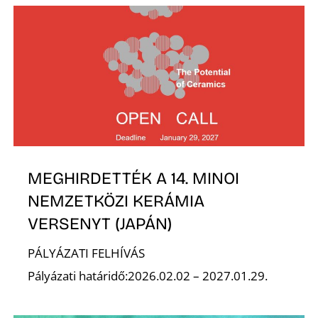
E
MEGHIRDETTÉK A 14. MINOI
K
NEMZETKÖZI KERÁMIA
VERSENYT (JAPÁN)
PÁLYÁZATI FELHÍVÁS
Pályázati határidő:2026.02.02 – 2027.01.29.