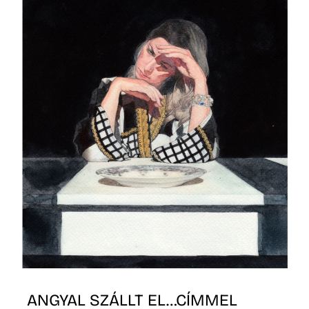
T
A
ANGYAL SZÁLLT EL…CÍMMEL