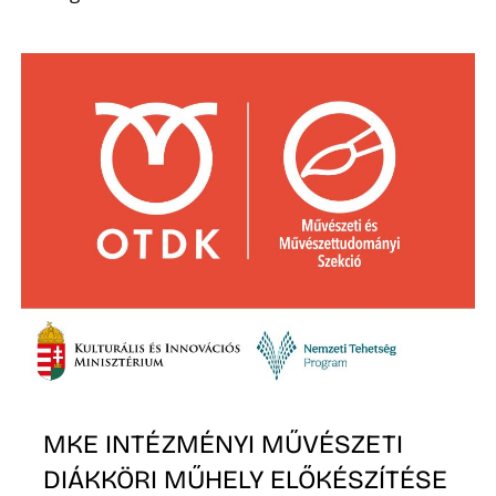
A
MKE INTÉZMÉNYI MŰVÉSZETI
DIÁKKÖRI MŰHELY ELŐKÉSZÍTÉSE