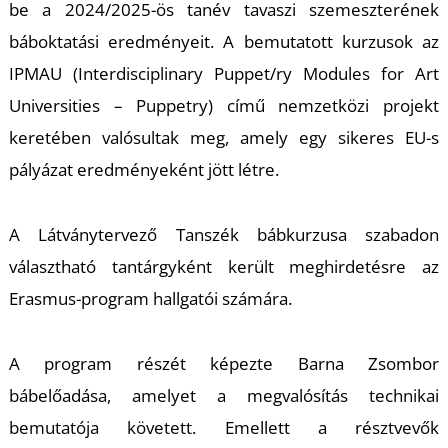
K
be a 2024/2025-ös tanév tavaszi szemeszterének
báboktatási eredményeit. A bemutatott kurzusok az
IPMAU (Interdisciplinary Puppet/ry Modules for Art
Universities – Puppetry) című nemzetközi projekt
keretében valósultak meg, amely egy sikeres EU-s
pályázat eredményeként jött létre.
A Látványtervező Tanszék bábkurzusa szabadon
választható tantárgyként került meghirdetésre az
Erasmus-program hallgatói számára.
A program részét képezte Barna Zsombor
bábelőadása, amelyet a megvalósítás technikai
bemutatója követett. Emellett a résztvevők