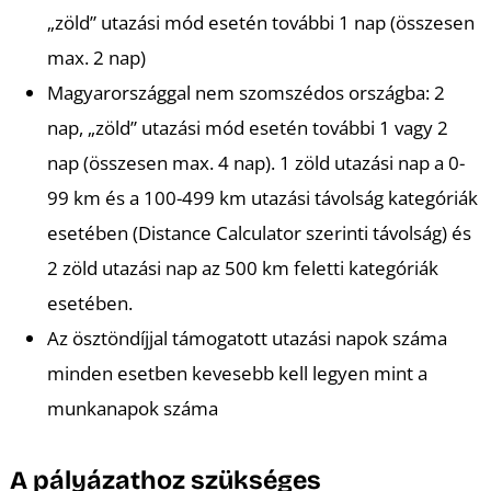
„zöld” utazási mód esetén további 1 nap (összesen
max. 2 nap)
Magyarországgal nem szomszédos országba: 2
nap, „zöld” utazási mód esetén további 1 vagy 2
nap (összesen max. 4 nap). 1 zöld utazási nap a 0-
99 km és a 100-499 km utazási távolság kategóriák
A
esetében (Distance Calculator szerinti távolság) és
2 zöld utazási nap az 500 km feletti kategóriák
esetében.
Az ösztöndíjjal támogatott utazási napok száma
minden esetben kevesebb kell legyen mint a
munkanapok száma
A pályázathoz szükséges