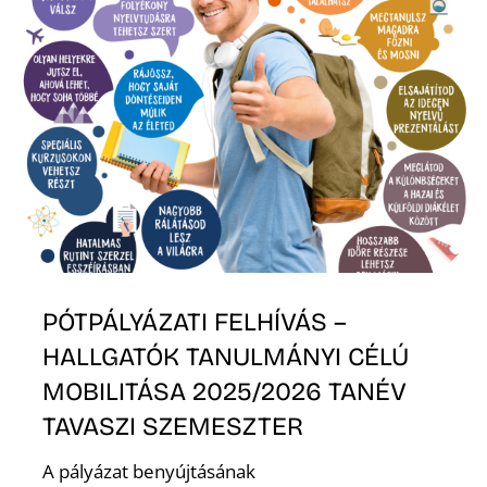
T
A
PÓTPÁLYÁZATI FELHÍVÁS –
HALLGATÓK TANULMÁNYI CÉLÚ
MOBILITÁSA 2025/2026 TANÉV
TAVASZI SZEMESZTER
A pályázat benyújtásának