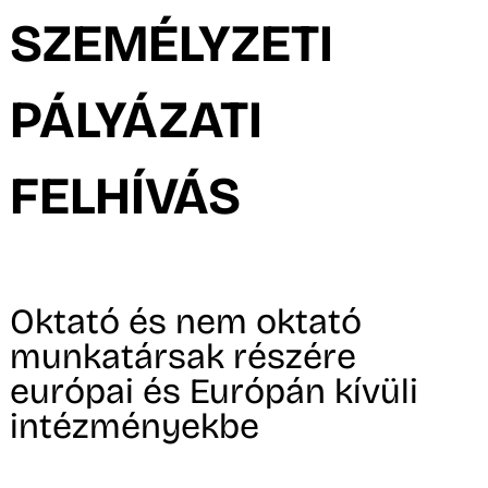
A
SZEMÉLYZETI
PÁLYÁZATI
FELHÍVÁS
K
Oktató és nem oktató
munkatársak részére
európai és Európán kívüli
intézményekbe