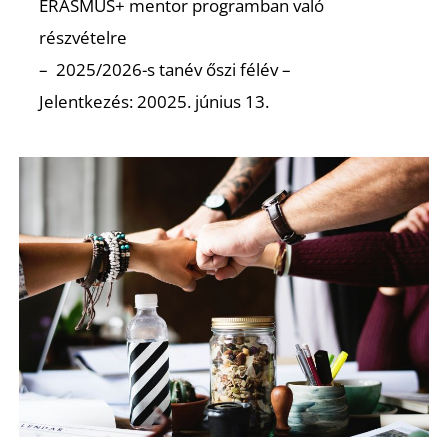
ERASMUS+ mentor programban való
S
részvételre
– 2025/2026-s tanév őszi félév –
Jelentkezés: 20025. június 13.