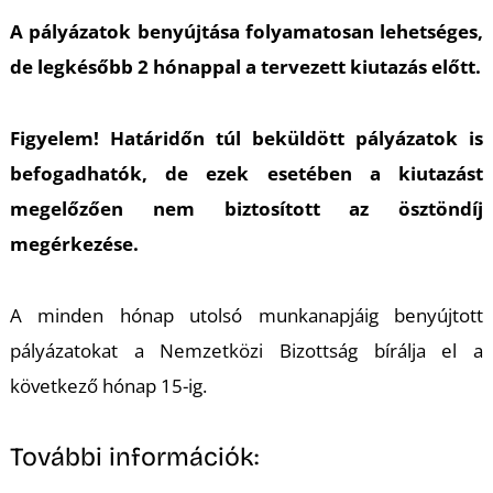
P
A pályázatok benyújtása folyamatosan lehetséges,
de legkésőbb
2 hónappal
a tervezett kiutazás előtt.
Figyelem! Határidőn túl beküldött pályázatok is
befogadhatók, de ezek esetében a kiutazást
megelőzően nem biztosított az ösztöndíj
Z
megérkezése.
A minden hónap utolsó munkanapjáig benyújtott
pályázatokat a Nemzetközi Bizottság bírálja el a
következő hónap 15-ig.
További információk: