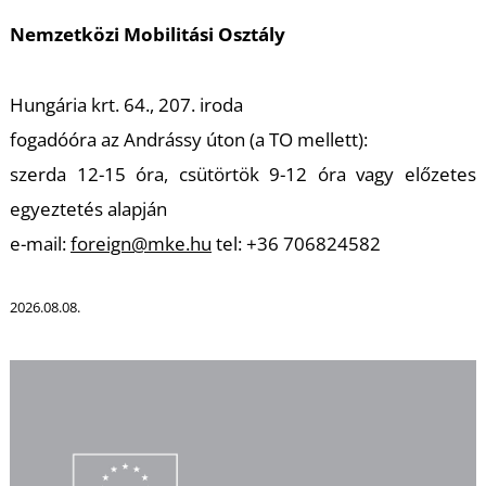
Nemzetközi Mobilitási Osztály
Ő
Hungária krt. 64., 207. iroda
fogadóóra az Andrássy úton (a TO mellett):
szerda 12-15 óra, csütörtök 9-12 óra
vagy előzetes
egyeztetés alapján
e-mail:
foreign@mke.hu
tel: +36 706824582
2026.08.08.