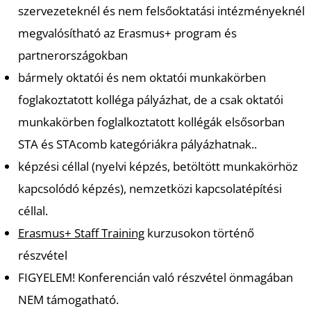
Á
szervezeteknél és nem felsőoktatási intézményeknél
megvalósítható az Erasmus+ program és
partnerországokban
bármely oktatói és nem oktatói munkakörben
foglakoztatott kolléga pályázhat, de a csak oktatói
munkakörben foglalkoztatott kollégák elsősorban
STA és STAcomb kategóriákra pályázhatnak..
képzési céllal (nyelvi képzés, betöltött munkakörhöz
L
kapcsolódó képzés), nemzetközi kapcsolatépítési
céllal.
Erasmus+ Staff Training
kurzusokon történő
részvétel
FIGYELEM! Konferencián való részvétel önmagában
NEM támogatható.