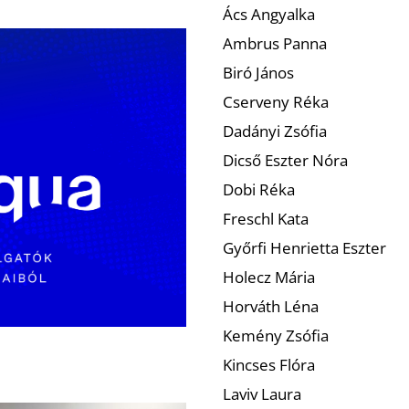
Ács Angyalka
Ambrus Panna
Biró János
Cserveny Réka
Dadányi Zsófia
Dicső Eszter Nóra
Dobi Réka
Freschl Kata
Győrfi Henrietta Eszter
Holecz Mária
Horváth Léna
Kemény Zsófia
Kincses Flóra
Laviv Laura